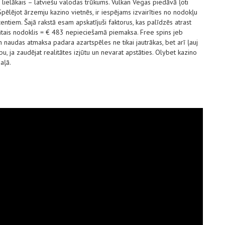
kā lielākais – latviešu valodas trūkums. Vulkan Vegas piedāvā ļoti
 Spēlējot ārzemju kazino vietnēs, ir iespējams izvairīties no nodokļu
tiem. Šajā rakstā esam apskatījuši faktorus, kas palīdzēs atrast
tais nodoklis = € 483 nepieciešamā piemaksa. Free spins jeb
 naudas atmaksa padara azartspēles ne tikai jautrākas, bet arī ļauj
u, ja zaudējat realitātes izjūtu un nevarat apstāties. Olybet kazino
aļā.