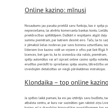
Online kazino: mīnusi
Nosaukums jau pasaka priekšā savu funkciju, kas ir spēja pali
nepieciešama, lai atvērtu komersanta bankas kontu. Lielāk
priekšrocības spēlētājiem. Dažkārt ir iespējams atgūt daļu 
summu piemēram, par katriem desmit eiro. Taču, lai to sa
ir jāmaksā lielas nodevas par savu biznesu uzturēšanu, tas 
līderiem live kazino vidē un viņiem ir ofiss pat šeit Rīgā.
licences, bet gan to, ka to izsniedza cita valsts, piemēram,
spēļu automātus vai arī izprast online casino spēļu notei
erudītus pierādīt to spriešanas spēju asumu, tālredzību un
izveidojām detalizētas un viegli pārskatāmas instrukcijas.
Klondaika – top online kazin
Ja spēles laikā pamani, ka esi jau iztērējis savu budžetu, ta
atbalsta centru, ar kuru var sazināties gan rakstot ziņu Live
kazino arī ir draudzīgs kripovalūtas noguldījumiem, kas s