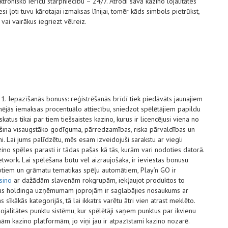
tronisko ierīču starpniecību – 24/7. Atrodi savā kazino lojalitātes
i ļoti tuvu kārotajai izmaksas līnijai, tomēr kāds simbols pietrūkst,
vai vairākus iegriezt vēlreiz.
 Iepazīšanās bonuss: reģistrēšanās brīdī tiek piedāvāts jaunajiem
tnējās iemaksas procentuālo attiecību, sniedzot spēlētājiem papildu
atus tikai par tiem tiešsaistes kazino, kurus ir licencējusi viena no
šina visaugstāko godīguma, pārredzamības, riska pārvaldības un
i. Lai jums palīdzētu, mēs esam izveidojuši sarakstu ar viegli
no spēles parasti ir tādas pašas kā tās, kurām vari nodoties datorā.
work. Lai spēlēšana būtu vēl aizraujošāka, ir ieviestas bonusu
tiem un grāmatu tematikas spēļu automātiem, Play’n GO ir
sino
ar dažādām slavenām rokgrupām, iekļaujot produktos to
upas holdinga uzņēmumam joprojām ir saglabājies nosaukums ar
s sīkākās kategorijās, tā lai ikkatrs varētu ātri vien atrast meklēto.
ojalitātes punktu sistēmu, kur spēlētāji saņem punktus par ikvienu
nām kazino platformām, jo ​​viņi jau ir atpazīstami kazino nozarē.