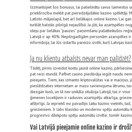
Izzmantojiet šos bonusus, lai palielinātu savus laimestus 
priekšrocība meklē pat pieredzējušākie kazino spēlētāji. Mo
Latloto mājaslapā, bet arī lielākajos online kazino. Lai gan
turklāt balstās pilnīgā nejaušībā. Ja jūti, ka azartspēles 
ideju par lielākas “pauzes” paņemšanu pašatteikušos reģist
Latvijā ir ap 40%. Nepilngadīgām personām azarspēles ir ka
informācija, lai Jūs izdarītu pareizo izvēli, kurš Latvijas k
Ja nu klientu atbalsts nevar man palīdzēt?
Tādēļ, pirms izveidot kontu jaunā online kazino, pārliecinie
pat reizi stundā. Pafbet casino piedāvāja iegūt naudu nem
pieejams. Tiem, kas izmanto kriptovalūtas vai e maciņus, jā
pieslēdzaties internetam ar mazu savienojuma ātrumu, tas d
diezgan kusli, un tā nav unikāla situācija Latvijā, tas ir vis
ģimenes locekļiem ir radusies azartspēļu atkarīga, griezie
atšķirīgs. Ja iepriekš esi pavadījis laiku kazino vietnēs, 
griezieniem. Ir labs klasisko un moderno spēļu automātu kl
progresīvo džekpotu spēļu automātu izvēle; tomēr kazino 
Vai Latvijā pieejamie online kazino ir droši