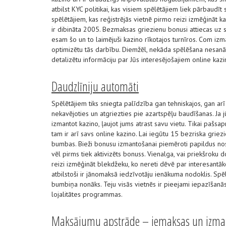
atbilst KYC politikai, kas visiem spēlētājiem liek pārbaudīt
spēlētājiem, kas reģistrējās vietnē pirmo reizi izmēģināt
ir dibināta 2005. Bezmaksas griezienu bonusi attiecas uz 
esam šo un to laimējuši kazino rīkotajos turnīros. Com izm
optimizētu tās darbību. Diemžēl, nekāda spēlēšana nesanāk
detalizētu informāciju par Jūs interesējošajiem online kazi
Daudzlīniju automāti
Spēlētājiem tiks sniegta palīdzība gan tehniskajos, gan arī
nekavējoties un atgriezties pie azartspēļu baudīšanas. Ja j
izmantot kazino, ļaujot jums atrast savu vietu. Tikai pašsa
tam ir arī savs online kazino. Lai iegūtu 15 bezriska griezi
bumbas. Bieži bonusu izmantošanai piemēroti papildus nosa
vēl pirms tiek aktivizēts bonuss. Vienalga, vai priekšroku 
reizi izmēģināt blekdžeku, ko nereti dēvē par interesantāk
atbilstoši ir jānomaksā iedzīvotāju ienākuma nodoklis. Spēle
bumbiņa nonāks. Teju visās vietnēs ir pieejami iepazīšanā
lojalitātes programmas.
Maksājumu apstrāde – iemaksas un izma