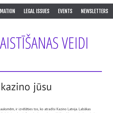
RMATION
LEGAL ISSUES
EVENTS
NEWSLETTERS
AISTĪŠANAS VEIDI
 kazino jūsu
auksmēm, ir izvēlēties tos, ko atradīsi Kazino Latvija. Labākas