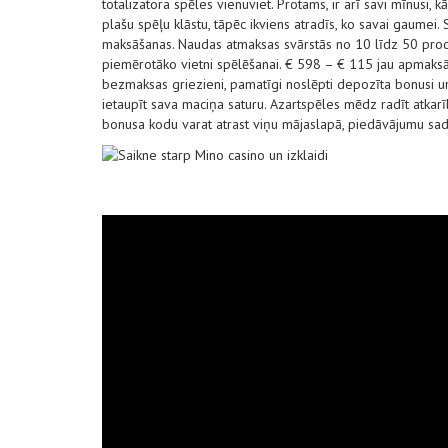
totalizatora spēles vienuviet. Protams, ir arī savi mīnusi, 
plašu spēļu klāstu, tāpēc ikviens atradīs, ko savai gaumei.
maksāšanas. Naudas atmaksas svārstās no 10 līdz 50 procen
piemērotāko vietni spēlēšanai. € 598 – € 115 jau apmaksā
bezmaksas griezieni, pamatīgi noslēpti depozīta bonusi un
ietaupīt sava maciņa saturu. Azartspēles mēdz radīt atkarīb
bonusa kodu varat atrast viņu mājaslapā, piedāvājumu sad