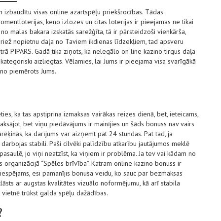
un izbaudītu visas online azartspēļu priekšrocības. Tādas
mentloterijas, keno izlozes un citas loterijas ir pieejamas ne tikai
 no malas bakara izskatās sarežģīta, tā ir pārsteidzoši vienkārša,
nogriež nopietnu daļa no Taviem ikdienas līdzekļiem, tad apsveru
rā PIPARS. Gadā tika ziņots, ka nelegālo on line kazino tirgus daļa
tegoriski aizliegtas. Vēlamies, lai Jums ir pieejama visa svarīgākā
azino piemērots Jums.
ties, ka tas apstiprina izmaksas vairākas reizes dienā, bet, ieteicams,
aksājot, bet viņu piedāvājums ir mainījies un šāds bonuss nav vairs
rēķinās, ka darījums var aizņemt pat 24 stundas. Pat tad, ja
arbojas stabili. Paši cilvēki palīdzību atkarību jautājumos meklē
ur pasaulē, jo viņi neatzīst, ka viņiem ir problēma. Ja tev vai kādam no
s organizācijā “Spēles brīvība”. Katram online kazino bonuss ir
tad, iespējams, esi pamanījis bonusa veidu, ko sauc par bezmaksas
āsts ar augstas kvalitātes vizuālo noformējumu, kā arī stabila
vietnē trūkst galda spēļu dažādības.
?