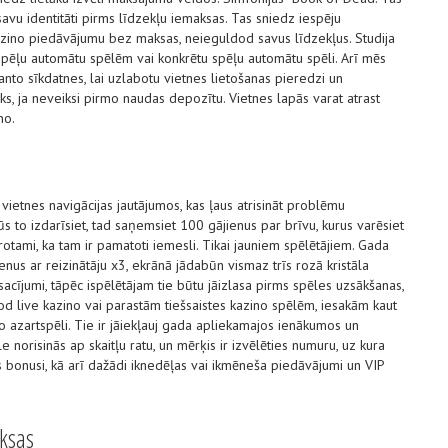
 savu identitāti pirms līdzekļu iemaksas. Tas sniedz iespēju
 kazino piedāvājumu bez maksas, neieguldod savus līdzekļus. Studija
spēļu automātu spēlēm vai konkrētu spēļu automātu spēli. Arī mēs
anto sīkdatnes, lai uzlabotu vietnes lietošanas pieredzi un
s, ja neveiksi pirmo naudas depozītu. Vietnes lapās varat atrast
no.
 vietnes navigācijas jautājumos, kas ļaus atrisināt problēmu
ūs to izdarīsiet, tad saņemsiet 100 gājienus par brīvu, kurus varēsiet
protami, ka tam ir pamatoti iemesli. Tikai jauniem spēlētājiem. Gada
enus ar reizinātāju x3, ekrānā jādabūn vismaz trīs rozā kristāla
cījumi, tāpēc ispēlētājam tie būtu jāizlasa pirms spēles uzsākšanas,
dod live kazino vai parastām tiešsaistes kazino spēlēm, iesakām kaut
o azartspēli. Tie ir jāiekļauj gada apliekamajos ienākumos un
 norisinās ap skaitļu ratu, un mērķis ir izvēlēties numuru, uz kura
s bonusi, kā arī dažādi iknedēļas vai ikmēneša piedāvājumi un VIP
ksas