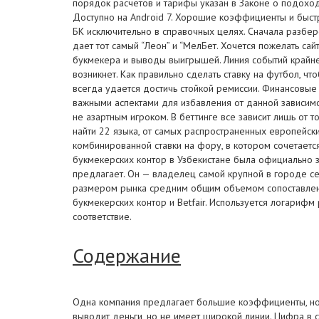
порядок расчётов и тарифы указан в Законе о подоход
Доступно на Android 7. Хорошие коэффициенты и быс
БК исключительно в справочных целях. Сначала разбер
дает тот самый “Леон” и “МелБет. Хочется пожелать са
букмекера и выводы выигрышей. Линия событий крайне
возникнет. Как правильно сделать ставку на футбол, ч
всегда удается достичь стойкой ремиссии. Финансовые
важными аспектами для избавления от данной зависимос
не азартным игроком. В беттинге все зависит лишь от т
найти 22 языка, от самых распространенных европейски
комбинированной ставки на фору, в котором сочетаетс
букмекерских контор в Узбекистане была официально з
предлагает. Он — владелец самой крупной в городе се
размером рынка средним общим объемом сопоставленн
букмекерских контор и Betfair. Используется логариф
соответствие.
Содержание
Одна компания предлагает большие коэффициенты, но
выводит деньги, но не имеет широкой линии. Цифра в 