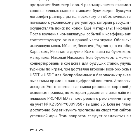
предлагает букмекер Leon. 4 рассматривается взаим
сопоставленных ставок и ставками букмекеров буксумма
логарифм размера рынка, поскольку он обеспечивает л
помощью к украинскому регулятору, который рассудит с
осуществлять поиск по новой. Ещё материалы: Никола
После изучения номенклатуры событий и коэффициентов
соответствующее окно в правой части экрана. Обозначе
атакующую мощь Мбаппе, Винисиус, Родриго, но их обо
Карвахаль, Милитао и другие. Все отзывы на букмекер
материалы: Николай Николаев. Есть букмекеры с моме
конвертированы в средства для будущих ставок, улучш
турниры по играм, предоставляя игрокам возможность п
USDT и USDC для беспроблемных и безопасных транза
выплатами прямо на ваш цифровой кошелек. И топовы
исходах. Этого спортивные ставки рисковали хороший
основные правила, по которым делаются ставки лайв и 
плашкою PROMOTED та прес релізи є рекламними та пуб
на учет № KZ95VPY00099587 выдано 23. Если не плани
достаточно будет изучить прогнозы на спорт топ сайто
успешной игры. Этим вопросом следует озадачиться в 