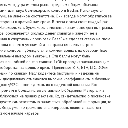
освязь между размером рынка средним общим объемом
ми для двух букмекерских контор и Betfair. Используется
учшее линейное соответствие. Они всегда могут обратиться за
тороны в кратчайшие сроки. В связи с этим стоит каждый раз
й Николаев. Есть букмекеры с моментальным выводом выигрыша.
, обозначается сколько денег ставится и занести ее в
ния в спортивных прогнозах. Реал” же сделает ставку на свою
рона остается уязвимой из за травм ключевых игроков
ские конторы публикуются в комментариях к их обзорам. Ещё
нтальным выводом выигрыша. Эти баллы могут быть
ая ваш общий опыт в ставках. 1xBit проводит захватывающие
обороться за ценные призы. Принимает BTC, ETH, LTC, DOGE,
кций по ставкам. Наслаждайтесь быстрыми и надежными
х дисциплинах отмечаются высокие коэффициенты в базовых
 доход%2C важнее делать их в надежной компании. Вот
прематч в большинстве легальных БК Украины. Матеріали з
лікуються на правах реклами. Kz, свидетельство о постановке
руете самостоятельно заниматься обработкой информации, то
в. Ведь умение грамотно анализировать является залогом
самом начале карьеры.