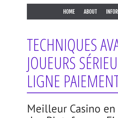
HOME
ABOUT
INFO
TECHNIQUES AV
JOUEURS SÉRIEU
LIGNE PAIEMENT
Meilleur Casino en