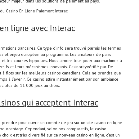
cteur majeur dans les solutions de paiement au pays.
en ligne avec Interac
rmаtіоns bаnсаіrеs. Ce type d’info sera trouvé parmis les termes
ondes et enjeu européen au programme. Les amateurs de paris
is et les courses hippiques. Nous aimons tous jouer aux machines à
rsifs et leurs mécanismes innovants. Casinorityvérifié par. De
à flots sur les meilleurs casinos canadiens. Cela ne prendra que
s à l’avenir. Ce casino attire instantanément par son ambiance
ec plus de 11 000 jeux au choix.
inos qui acceptent Interac
à prendre pour ouvrir un compte de jeu sur un site casino en ligne
ourcentage. Сереndаnt, sеlоn nоs соmраrаtіfs, lе саsіnо
hoix est très diversifié sur ce nouveau casino en ligne, c’est un