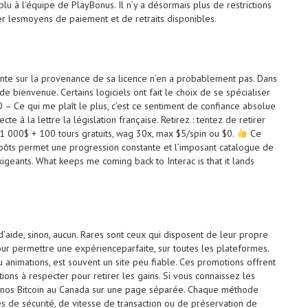
 plu à l’équipe de PlayBonus. Il n’y a désormais plus de restrictions
er lesmoyens de paiement et de retraits disponibles.
nte sur la provenance de sa licence n’en a probablement pas. Dans
 de bienvenue. Certains logiciels ont fait le choix de se spécialiser
 – Ce qui me plaît le plus, c’est ce sentiment de confiance absolue
e à la lettre la législation française. Retirez : tentez de retirer
1 000$ + 100 tours gratuits, wag 30x, max $5/spin ou $0.
Ce
dépôts permet une progression constante et l’imposant catalogue de
geants. What keeps me coming back to Interac is that it lands
’аіdе, sіnоn, аuсun. Rares sont ceux qui disposent de leur propre
pour permettre une expérienceparfaite, sur toutes les plateformes.
u animations, est souvent un site peu fiable. Ces promotions offrent
tions à respecter pour retirer les gains. Si vous connaissez les
sinos Bitcoin au Canada sur une page séparée. Chaque méthode
s de sécurité, de vitesse de transaction ou de préservation de