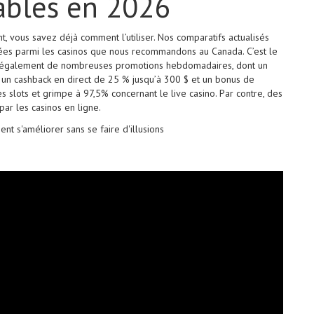
ables en 2026
t, vous savez déjà comment l’utiliser. Nos comparatifs actualisés
rées parmi les casinos que nous recommandons au Canada. C’est le
e également de nombreuses promotions hebdomadaires, dont un
un cashback en direct de 25 % jusqu’à 300 $ et un bonus de
s slots et grimpe à 97,5% concernant le live casino. Par contre, des
par les casinos en ligne.