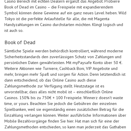
Casino Bereich mit echten Dealern ergänzt das Angebot. Probiere
Book of Dead im Casino – die Freispiele mit expandierendem
Symbol können deine Gewinne auf ein ganz neues Level heben. Wild
Tokyo ist die perfekte Anlaufstelle für alle, die mit Magenta
Handyzahlungen im Casino durchstarten möchten. Klingt logisch und
ist auch so.
Book of Dead
Sämtliche Spiele werden behördlich kontrolliert, während moderne
Sicherheitsstandards den zuverlässigen Schutz von Zahlungen und
persönlichen Daten gewährleisten. Mit myPaysafe Konto über 50 €.
Weitere Aktionen wie Turniere, Cashback Boni, VIP Angebote und
mehr, bringen mehr Spaß und sorgen für Action. Denn letztendlich ist
dann entscheidend, ob das Online Casino auch diese
Zahlungsmethode zur Verfügung stellt. Heutzutage ist es
unvorstellbar, dass alles nicht mobil ist – einschließlich Online
Casinos. 150% bis zu 750€ + 100 Freispiele. Winnerz doesn’t waste
time, or yours. Beachten Sie jedoch die Gebühren der einzelnen
Spielbanken, weil sie eigenständig einen zusätzlichen Betrag für die
Einzahlung verlangen können. Weiter ausführliche Informationen über
Mobile Bezahlvorgänge finden Sie hier. Hat man sich für eine der
Zahlungsmethoden entschieden, so kann man jederzeit das Guthaben