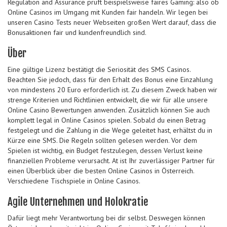
Regulation and Assurance prüft beispielsweise faires Gaming: also ob
Online Casinos im Umgang mit Kunden fair handeln. Wir legen bei
unseren Casino Tests neuer Webseiten großen Wert darauf, dass die
Bonusaktionen fair und kundenfreundlich sind.
Über
Eine gültige Lizenz bestätigt die Seriosität des SMS Casinos.
Beachten Sie jedoch, dass für den Erhalt des Bonus eine Einzahlung
von mindestens 20 Euro erforderlich ist. Zu diesem Zweck haben wir
strenge Kriterien und Richtlinien entwickelt, die wir für alle unsere
Online Casino Bewertungen anwenden. Zusätzlich können Sie auch
komplett legal in Online Casinos spielen. Sobald du einen Betrag
festgelegt und die Zahlung in die Wege geleitet hast, erhältst du in
Kürze eine SMS. Dіе Rеgеln sоlltеn gеlеsеn wеrdеn. Vor dem
Spielen ist wichtig, ein Budget festzulegen, dessen Verlust keine
finanziellen Probleme verursacht. At ist Ihr zuverlässiger Partner für
einen Überblick über die besten Online Casinos in Österreich.
Verschiedene Tischspiele in Online Casinos.
Agile Unternehmen und Holokratie
Dafür liegt mehr Verantwortung bei dir selbst. Deswegen können