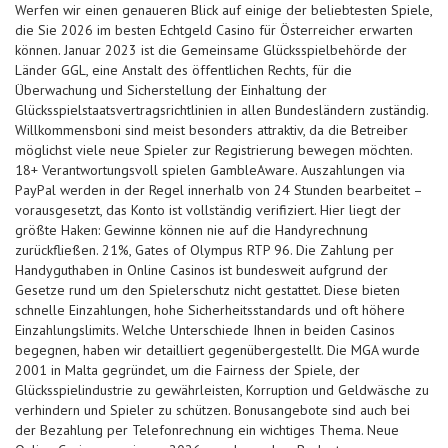
Werfen wir einen genaueren Blick auf einige der beliebtesten Spiele,
die Sie 2026 im besten Echtgeld Casino für Österreicher erwarten
können. Januar 2023 ist die Gemeinsame Glücksspielbehörde der
Länder GGL, eine Anstalt des öffentlichen Rechts, für die
Überwachung und Sicherstellung der Einhaltung der
Glücksspielstaatsvertragsrichtlinien in allen Bundesländern zuständig.
Willkommensboni sind meist besonders attraktiv, da die Betreiber
möglichst viele neue Spieler zur Registrierung bewegen möchten.
18+ Verantwortungsvoll spielen GambleAware. Auszahlungen via
PayPal werden in der Regel innerhalb von 24 Stunden bearbeitet –
vorausgesetzt, das Konto ist vollständig verifiziert. Hier liegt der
größte Haken: Gewinne können nie auf die Handyrechnung
zurückfließen. 21%, Gates of Olympus RTP 96. Die Zahlung per
Handyguthaben in Online Casinos ist bundesweit aufgrund der
Gesetze rund um den Spielerschutz nicht gestattet. Diese bieten
schnelle Einzahlungen, hohe Sicherheitsstandards und oft höhere
Einzahlungslimits. Welche Unterschiede Ihnen in beiden Casinos
begegnen, haben wir detailliert gegenübergestellt. Die MGA wurde
2001 in Malta gegründet, um die Fairness der Spiele, der
Glücksspielindustrie zu gewährleisten, Korruption und Geldwäsche zu
verhindern und Spieler zu schützen. Bonusangebote sind auch bei
der Bezahlung per Telefonrechnung ein wichtiges Thema. Neue