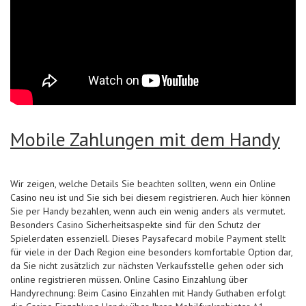
Mobile Zahlungen mit dem Handy
Wir zeigen, welche Details Sie beachten sollten, wenn ein Online
Casino neu ist und Sie sich bei diesem registrieren. Auch hier können
Sie per Handy bezahlen, wenn auch ein wenig anders als vermutet.
Besonders Casino Sicherheitsaspekte sind für den Schutz der
Spielerdaten essenziell. Dieses Paysafecard mobile Payment stellt
für viele in der Dach Region eine besonders komfortable Option dar,
da Sie nicht zusätzlich zur nächsten Verkaufsstelle gehen oder sich
online registrieren müssen. Online Casino Einzahlung über
Handyrechnung: Beim Casino Einzahlen mit Handy Guthaben erfolgt