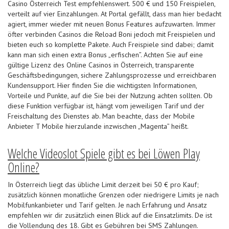
Casino Österreich Test empfehlenswert. 500 € und 150 Freispielen,
verteilt auf vier Einzahlungen. At Portal gefällt, dass man hier bedacht
agiert, immer wieder mit neuen Bonus Features aufzuwarten. Immer
öfter verbinden Casinos die Reload Boni jedoch mit Freispielen und
bieten euch so komplette Pakete. Auch Freispiele sind dabei; damit
kann man sich einen extra Bonus „erfischen”. Achten Sie auf eine
gültige Lizenz des Online Casinos in Österreich, transparente
Geschäftsbedingungen, sichere Zahlungsprozesse und erreichbaren
Kundensupport. Hier finden Sie die wichtigsten Informationen,
Vorteile und Punkte, auf die Sie bei der Nutzung achten sollten. Ob
diese Funktion verfügbar ist, hängt vom jeweiligen Tarif und der
Freischaltung des Dienstes ab. Man beachte, dass der Mobile
Anbieter T Mobile hierzulande inzwischen „Magenta” heißt.
Welche Videoslot Spiele gibt es bei Löwen Play
Online?
In Österreich liegt das übliche Limit derzeit bei 50 € pro Kauf;
zusätzlich können monatliche Grenzen oder niedrigere Limits je nach
Mobilfunkanbieter und Tarif gelten. Je nach Erfahrung und Ansatz
empfehlen wir dir zusätzlich einen Blick auf die Einsatzlimits. De ist
die Vollendung des 18. Gibt es Gebühren bei SMS Zahlungen.