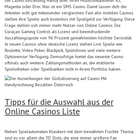
die Casino Einzahlung Handy über Ihren Mobilfunkanbieter A1,
Magenta oder Drei. Was ist ein SMS Casino. Damit lassen dich die
Anbieter echt gut miteinander vergleichen. Fast alle mobilen Casinos
stellen ihre Spiele auch kostenlos mit Spielgeld zur Verfügung. Diese
Frage stellen sich immer mehr Nutzer von Online Casinos. Die
Curaçao Gaming Control als Lizenz und beeindruckende
Auszahlungsquote von 96 Prozent gewährleisten höchste Seriosität.
In neuen Casinos ohne deutsche Lizenz stehen Live Spiele wie
Roulette, Video Poker, Blackjack, Spielshows und viele weitere
Optionenzur Verfügung. Demzufolge bietet das neueste Casino
oftmals auch weitere Zahlungsmethoden an, die etablierte
Spielotheken oder Spielbanken nicht in ihrem Portfolio haben.
Tipps für die Auswahl aus der
Online Casinos Liste
Neben Spielautomaten Klasikern mit dem bewährten Früchte Thema,
sind es vor allem die 3D Slots, die eine immer größere Fan