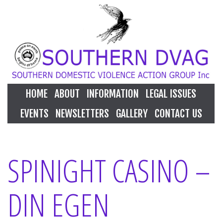
HOME
ABOUT
INFORMATION
LEGAL ISSUES
EVENTS
NEWSLETTERS
GALLERY
CONTACT US
SPINIGHT CASINO –
DIN EGEN