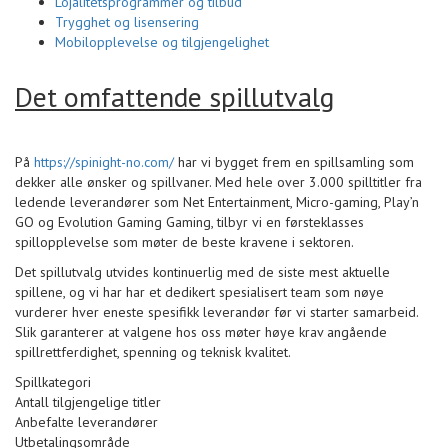
Lojalitetsprogrammer og tilbud
Trygghet og lisensering
Mobilopplevelse og tilgjengelighet
Det omfattende spillutvalg
På
https://spinight-no.com/
har vi bygget frem en spillsamling som
dekker alle ønsker og spillvaner. Med hele over 3.000 spilltitler fra
ledende leverandører som Net Entertainment, Micro-gaming, Play’n
GO og Evolution Gaming Gaming, tilbyr vi en førsteklasses
spillopplevelse som møter de beste kravene i sektoren.
Det spillutvalg utvides kontinuerlig med de siste mest aktuelle
spillene, og vi har har et dedikert spesialisert team som nøye
vurderer hver eneste spesifikk leverandør før vi starter samarbeid.
Slik garanterer at valgene hos oss møter høye krav angående
spillrettferdighet, spenning og teknisk kvalitet.
Spillkategori
Antall tilgjengelige titler
Anbefalte leverandører
Utbetalingsområde