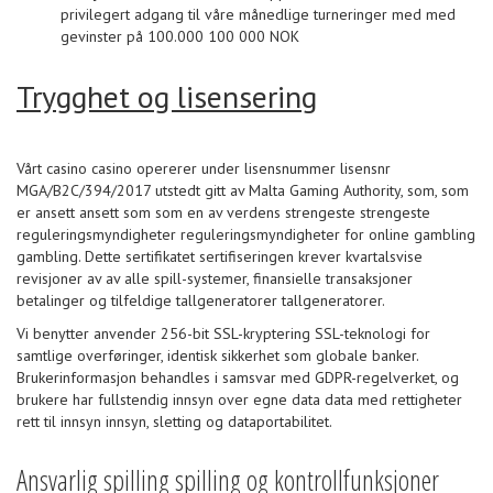
privilegert adgang til våre månedlige turneringer med med
gevinster på 100.000 100 000 NOK
Trygghet og lisensering
Vårt casino casino opererer under lisensnummer lisensnr
MGA/B2C/394/2017 utstedt gitt av Malta Gaming Authority, som, som
er ansett ansett som som en av verdens strengeste strengeste
reguleringsmyndigheter reguleringsmyndigheter for online gambling
gambling. Dette sertifikatet sertifiseringen krever kvartalsvise
revisjoner av av alle spill-systemer, finansielle transaksjoner
betalinger og tilfeldige tallgeneratorer tallgeneratorer.
Vi benytter anvender 256-bit SSL-kryptering SSL-teknologi for
samtlige overføringer, identisk sikkerhet som globale banker.
Brukerinformasjon behandles i samsvar med GDPR-regelverket, og
brukere har fullstendig innsyn over egne data data med rettigheter
rett til innsyn innsyn, sletting og dataportabilitet.
Ansvarlig spilling spilling og kontrollfunksjoner