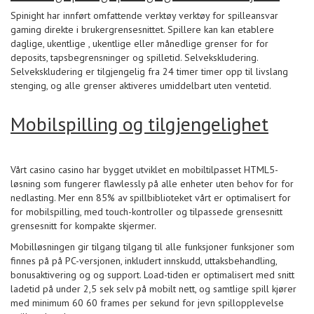
Spinight har innført omfattende verktøy verktøy for spilleansvar
gaming direkte i brukergrensesnittet. Spillere kan kan etablere
daglige, ukentlige , ukentlige eller månedlige grenser for for
deposits, tapsbegrensninger og spilletid. Selvekskludering.
Selvekskludering er tilgjengelig fra 24 timer timer opp til livslang
stenging, og alle grenser aktiveres umiddelbart uten ventetid.
Mobilspilling og tilgjengelighet
Vårt casino casino har bygget utviklet en mobiltilpasset HTML5-
løsning som fungerer flawlessly på alle enheter uten behov for for
nedlasting. Mer enn 85% av spillbiblioteket vårt er optimalisert for
for mobilspilling, med touch-kontroller og tilpassede grensesnitt
grensesnitt for kompakte skjermer.
Mobilløsningen gir tilgang tilgang til alle funksjoner funksjoner som
finnes på på PC-versjonen, inkludert innskudd, uttaksbehandling,
bonusaktivering og og support. Load-tiden er optimalisert med snitt
ladetid på under 2,5 sek selv på mobilt nett, og samtlige spill kjører
med minimum 60 60 frames per sekund for jevn spillopplevelse