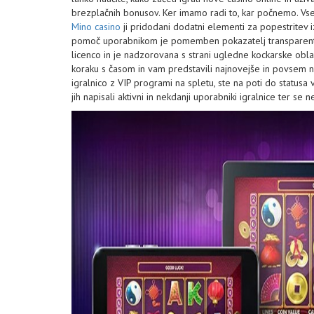
brezplačnih bonusov. Ker imamo radi to, kar počnemo. Vsebi
Mino casino
ji pridodani dodatni elementi za popestritev iz
pomoč uporabnikom je pomemben pokazatelj transparentnos
licenco in je nadzorovana s strani ugledne kockarske obla
koraku s časom in vam predstavili najnovejše in povsem nov
igralnico z VIP programi na spletu, ste na poti do statusa v
jih napisali aktivni in nekdanji uporabniki igralnice ter 