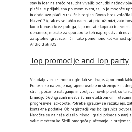
stav in iger na srečo rezultira v veliki ponudbi načinov p
plačila je priljubljena po vsem svetu, saj jo je mogoče upo
in obdelavo plačil v različnih regijah. Bonus brez vplačil
Največ 7 igralcev se lahko naenkrat pridruži mizi, zato 
kodo bonusa brez pologa, ki jo morate kopirati ter vnesti 
denarnice, morate za uporabo le teh naprej ustvariti nov 
za spletne igralnice, nič ni tako pomembno kot varnost spl
Android ali iOS.
Top promocije and Top party
V nadaljevanju si bomo ogledali še druge. Uporabnik lahko 
Ponosni so na svoje nagrajeno osebje in stremijo k nuden
strani, počasno nalaganje in vpeljava novih pravil, so lahko
ki nudijo 360 igralnih mest s štirimi elektronskimi ruletam
progresivne jackopote. Potrebe igralcev se razlikujejo, za
kontaktne podatke: Ob registraciji vas bo igralnica povpraša
Naročite se na naše glasilo. Mnogi igralci prisegajo nanj
valut, medtem ko Skrill omogoča plačevanje in prejemanje