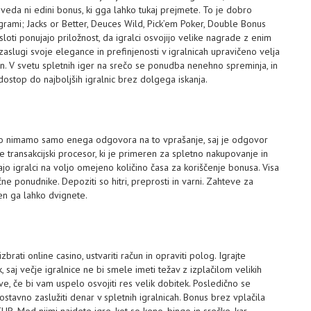
veda ni edini bonus, ki gga lahko tukaj prejmete. To je dobro
igrami; Jacks or Better, Deuces Wild, Pick’em Poker, Double Bonus
oti ponujajo priložnost, da igralci osvojijo velike nagrade z enim
aslugi svoje elegance in prefinjenosti v igralnicah upravičeno velja
jen. V svetu spletnih iger na srečo se ponudba nenehno spreminja, in
stop do najboljših igralnic brez dolgega iskanja.
o nimamo samo enega odgovora na to vprašanje, saj je odgovor
transakcijski procesor, ki je primeren za spletno nakupovanje in
ajo igralci na voljo omejeno količino časa za koriščenje bonusa. Visa
 ponudnike. Depoziti so hitri, preprosti in varni. Zahteve za
den ga lahko dvignete.
zbrati online casino, ustvariti račun in opraviti polog. Igrajte
saj večje igralnice ne bi smele imeti težav z izplačilom velikih
e, če bi vam uspelo osvojiti res velik dobitek. Posledično se
nostavno zaslužiti denar v spletnih igralnicah. Bonus brez vplačila
UR. Med njimi najdete igre, kot so keno, bingo in srečke, kar