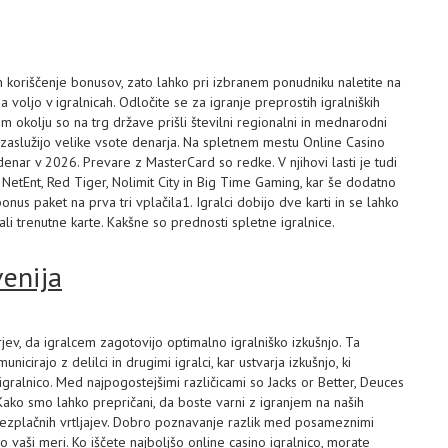
 koriščenje bonusov, zato lahko pri izbranem ponudniku naletite na
a voljo v igralnicah. Odločite se za igranje preprostih igralniških
m okolju so na trg države prišli številni regionalni in mednarodni
ci zaslužijo velike vsote denarja. Na spletnem mestu Online Casino
denar v 2026. Prevare z MasterCard so redke. V njihovi lasti je tudi
NetEnt, Red Tiger, Nolimit City in Big Time Gaming, kar še dodatno
nus paket na prva tri vplačila1. Igralci dobijo dve karti in se lahko
žali trenutne karte. Kakšne so prednosti spletne igralnice.
venija
v, da igralcem zagotovijo optimalno igralniško izkušnjo. Ta
cirajo z delilci in drugimi igralci, kar ustvarja izkušnjo, ki
gralnico. Med najpogostejšimi različicami so Jacks or Better, Deuces
i. Kako smo lahko prepričani, da boste varni z igranjem na naših
ezplačnih vrtljajev. Dobro poznavanje razlik med posameznimi
o vaši meri. Ko iščete najboljšo online casino igralnico, morate