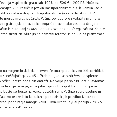
lačevanja v spletnih igralnicah. 100% do 500 € + 200 FS. Možnost
rabljati v 15 različnih jezikih, kar uporabnikom olajša komunikacijo
a lahko v nekaterih spletnih igralnicah znaša celo do 3000 EUR.
boste morda morali počakati. Večina ponudb brez vplačila premore
v registracijski obrazec kazinoja. Čeprav enako velja za druge e
račun in nato nanj nakazati denar s svojega bančnega računa. Ko gre
etne strani. Naložite jih na pametni telefon, ki deluje na platformah
na svojem brskalniku preveri, če ima spletni kazino SSL certifikat.
ju sproščujočega vzdušja. Problemi, kot so vzdrževanje spletne
 rešeni preko socialnih omrežij. Na voljo pa so tudi igralni avtomati,
i zadnje generacije, ki zagotavljajo dobro grafiko, bonus igre in
to boste se boste na koncu odločili sami. Pošljite svoje osebne in
la po osebnih in kontaktnih podatkih, ki jih pravilno izpolnite.
 zaradi podpiranja mnogih valut – konkurent PayPal ponuja »le« 25
 denarja v 41 valutah.