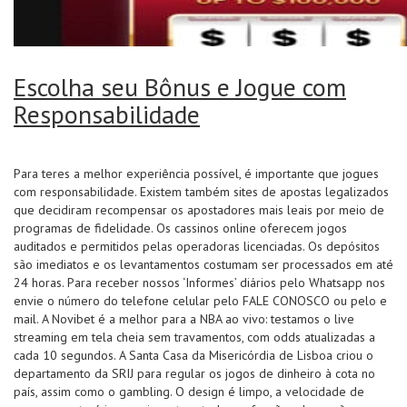
Escolha seu Bônus e Jogue com
Responsabilidade
Para teres a melhor experiência possível, é importante que jogues
com responsabilidade. Existem também sites de apostas legalizados
que decidiram recompensar os apostadores mais leais por meio de
programas de fidelidade. Os cassinos online oferecem jogos
auditados e permitidos pelas operadoras licenciadas. Os depósitos
são imediatos e os levantamentos costumam ser processados em até
24 horas. Para receber nossos ‘Informes’ diários pelo Whatsapp nos
envie o número do telefone celular pelo FALE CONOSCO ou pelo e
mail. A Novibet é a melhor para a NBA ao vivo: testamos o live
streaming em tela cheia sem travamentos, com odds atualizadas a
cada 10 segundos. A Santa Casa da Misericórdia de Lisboa criou o
departamento da SRIJ para regular os jogos de dinheiro à cota no
país, assim como o gambling. O design é limpo, a velocidade de