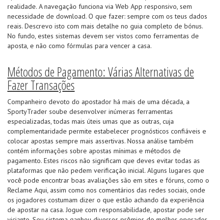
realidade. A navegação funciona via Web App responsivo, sem
necessidade de download. O que fazer: sempre com os teus dados
reais. Descrevo isto com mais detalhe no guia completo de bónus.
No fundo, estes sistemas devem ser vistos como ferramentas de
aposta, e não como fórmulas para vencer a casa.
Métodos de Pagamento: Várias Alternativas de
Fazer Transações
Companheiro devoto do apostador há mais de uma década, a
SportyTrader soube desenvolver inúmeras ferramentas
especializadas, todas mais úteis umas que as outras, cuja
complementaridade permite estabelecer prognósticos confiáveis e
colocar apostas sempre mais assertivas. Nossa análise também
contém informações sobre apostas mínimas e métodos de
pagamento. Estes riscos não significam que deves evitar todas as
plataformas que não pedem verificação inicial. Alguns lugares que
você pode encontrar boas avaliações são em sites e fóruns, como o
Reclame Aqui, assim como nos comentários das redes sociais, onde
os jogadores costumam dizer o que estão achando da experiência
de apostar na casa. Jogue com responsabilidade, apostar pode ser
viciante. Seu sistema ganhou diversos prêmios de melhor operador