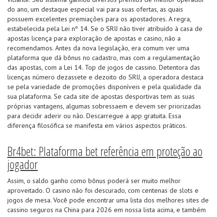
do ano, um destaque especial vai para suas ofertas, as quais
possuem excelentes premiações para os apostadores. A regra,
estabelecida pela Lei nº 14. Se o SRIJ não tiver atribuído à casa de
apostas licença para exploração de apostas e casino, não a
recomendamos. Antes da nova legislação, era comum ver uma
plataforma que dá bônus no cadastro, mas com a regulamentação
das apostas, com a Lei 14. Top de jogos de cassino. Detentora das
licenças número dezassete e dezoito do SRIJ, a operadora destaca
se pela variedade de promoções disponíveis e pela qualidade da
sua plataforma. Se cada site de apostas desportivas tem as suas
próprias vantagens, algumas sobressaem e devem ser priorizadas
para decidir aderir ou não. Descarregue a app gratuita. Essa
diferença filosófica se manifesta em vários aspectos práticos.
Br4bet: Plataforma bet referência em proteção ao
jogador
Assim, o saldo ganho como bônus poderá ser muito melhor
aproveitado. O casino não foi descurado, com centenas de slots e
jogos de mesa. Você pode encontrar uma lista dos melhores sites de
cassino seguros na China para 2026 em nossa lista acima, e também