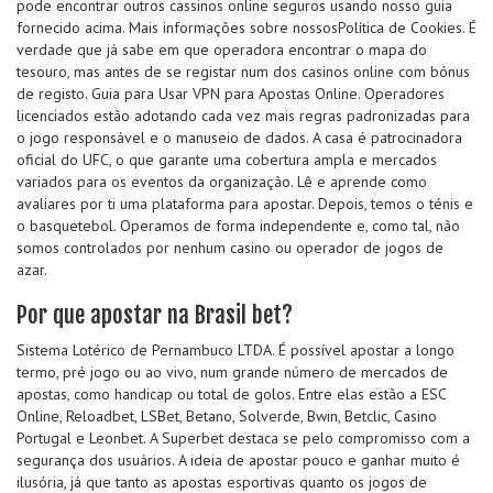
pode encontrar outros cassinos online seguros usando nosso guia
fornecido acima. Mais informações sobre nossosPolítica de Cookies. É
verdade que já sabe em que operadora encontrar o mapa do
tesouro, mas antes de se registar num dos casinos online com bónus
de registo. Guia para Usar VPN para Apostas Online. Operadores
licenciados estão adotando cada vez mais regras padronizadas para
o jogo responsável e o manuseio de dados. A casa é patrocinadora
oficial do UFC, o que garante uma cobertura ampla e mercados
variados para os eventos da organização. Lê e aprende como
avaliares por ti uma plataforma para apostar. Depois, temos o ténis e
o basquetebol. Operamos de forma independente e, como tal, não
somos controlados por nenhum casino ou operador de jogos de
azar.
Por que apostar na Brasil bet?
Sistema Lotérico de Pernambuco LTDA. É possível apostar a longo
termo, pré jogo ou ao vivo, num grande número de mercados de
apostas, como handicap ou total de golos. Entre elas estão a ESC
Online, Reloadbet, LSBet, Betano, Solverde, Bwin, Betclic, Casino
Portugal e Leonbet. A Superbet destaca se pelo compromisso com a
segurança dos usuários. A ideia de apostar pouco e ganhar muito é
ilusória, já que tanto as apostas esportivas quanto os jogos de