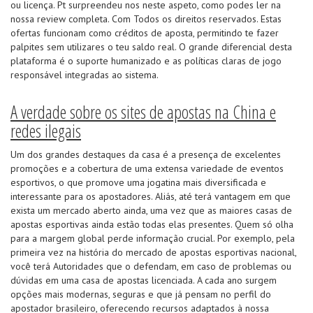
ou licença. Pt surpreendeu nos neste aspeto, como podes ler na
nossa review completa. Com Todos os direitos reservados. Estas
ofertas funcionam como créditos de aposta, permitindo te fazer
palpites sem utilizares o teu saldo real. O grande diferencial desta
plataforma é o suporte humanizado e as políticas claras de jogo
responsável integradas ao sistema.
A verdade sobre os sites de apostas na China e
redes ilegais
Um dos grandes destaques da casa é a presença de excelentes
promoções e a cobertura de uma extensa variedade de eventos
esportivos, o que promove uma jogatina mais diversificada e
interessante para os apostadores. Aliás, até terá vantagem em que
exista um mercado aberto ainda, uma vez que as maiores casas de
apostas esportivas ainda estão todas elas presentes. Quem só olha
para a margem global perde informação crucial. Por exemplo, pela
primeira vez na história do mercado de apostas esportivas nacional,
você terá Autoridades que o defendam, em caso de problemas ou
dúvidas em uma casa de apostas licenciada. A cada ano surgem
opções mais modernas, seguras e que já pensam no perfil do
apostador brasileiro, oferecendo recursos adaptados à nossa