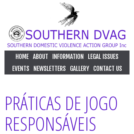
HOME
ABOUT
INFORMATION
LEGAL ISSUES
EVENTS
NEWSLETTERS
GALLERY
CONTACT US
PRÁTICAS DE JOGO
RESPONSÁVEIS