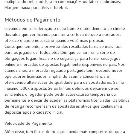
multiplicado pelas odds, sem combinações ou fatores adicionais.
Margem baixa para tênis e futebol.
Métodos de Pagamento
Levamos em consideração o quão bom é o atendimento ao cliente
dos sites que verificamos para ter a certeza de que a operadora
oferece o apoio necessário quando você mais precisar.
Consequentemente, a previsão dos resultados torna se mais fácil
para os jogadores. Todos eles têm que cumprir uma série de
obrigações legais, fiscais e de segurança para tornar seus jogos
online e mercados de apostas legalmente disponíveis no país. Nos
últimos anos, o mercado regulado português tem recebido novos
operadores licenciados, ampliando assim a concorrência e
oferecendo alternativas de qualidade para os apostadores. Ganho
máximo: 500x a aposta. Se os limites definidos deixarem de ser
suficientes, o jogador pode pedir autoexclusão temporária ou
permanente e deixar de aceder às plataformas licenciadas. Os bônus
de recarga recompensam os apostadores ativos que continuam a
depositar após o cadastro inicial.
Velocidade de Pagamento
Além disso, tem filtros de pesquisa ainda mais completos do que a