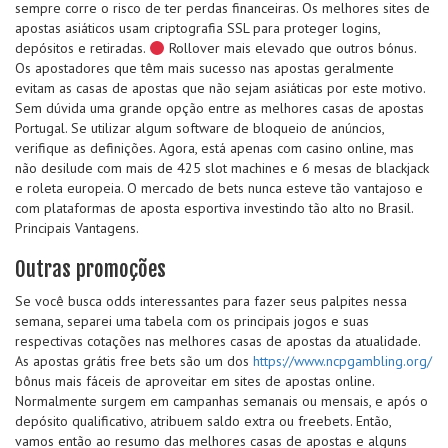
sempre corre o risco de ter perdas financeiras. Os melhores sites de
apostas asiáticos usam criptografia SSL para proteger logins,
depósitos e retiradas.
Rollover mais elevado que outros bónus.
Os apostadores que têm mais sucesso nas apostas geralmente
evitam as casas de apostas que não sejam asiáticas por este motivo.
Sem dúvida uma grande opção entre as melhores casas de apostas
Portugal. Se utilizar algum software de bloqueio de anúncios,
verifique as definições. Agora, está apenas com casino online, mas
não desilude com mais de 425 slot machines e 6 mesas de blackjack
e roleta europeia. O mercado de bets nunca esteve tão vantajoso e
com plataformas de aposta esportiva investindo tão alto no Brasil.
Principais Vantagens.
Outras promoções
Se você busca odds interessantes para fazer seus palpites nessa
semana, separei uma tabela com os principais jogos e suas
respectivas cotações nas melhores casas de apostas da atualidade.
As apostas grátis free bets são um dos
https://www.ncpgambling.org/
bônus mais fáceis de aproveitar em sites de apostas online.
Normalmente surgem em campanhas semanais ou mensais, e após o
depósito qualificativo, atribuem saldo extra ou freebets. Então,
vamos então ao resumo das melhores casas de apostas e alguns