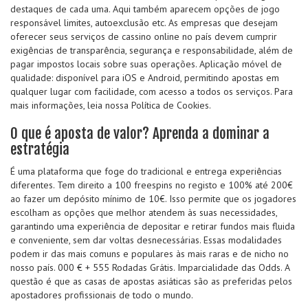
destaques de cada uma. Aqui também aparecem opções de jogo
responsável limites, autoexclusão etc. As empresas que desejam
oferecer seus serviços de cassino online no país devem cumprir
exigências de transparência, segurança e responsabilidade, além de
pagar impostos locais sobre suas operações. Aplicação móvel de
qualidade: disponível para iOS e Android, permitindo apostas em
qualquer lugar com facilidade, com acesso a todos os serviços. Para
mais informações, leia nossa Política de Cookies.
O que é aposta de valor? Aprenda a dominar a
estratégia
É uma plataforma que foge do tradicional e entrega experiências
diferentes. Tem direito a 100 freespins no registo e 100% até 200€
ao fazer um depósito mínimo de 10€. Isso permite que os jogadores
escolham as opções que melhor atendem às suas necessidades,
garantindo uma experiência de depositar e retirar fundos mais fluida
e conveniente, sem dar voltas desnecessárias. Essas modalidades
podem ir das mais comuns e populares às mais raras e de nicho no
nosso país. 000 € + 555 Rodadas Grátis. Imparcialidade das Odds. A
questão é que as casas de apostas asiáticas são as preferidas pelos
apostadores profissionais de todo o mundo.