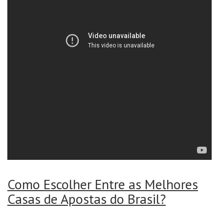
Como Escolher Entre as Melhores
Casas de Apostas do Brasil?