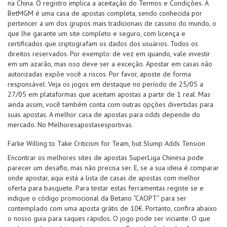
na China. O registro implica a aceitação do Termos e Condições. A
BetMGM é uma casa de apostas completa, sendo conhecida por
pertencer a um dos grupos mais tradicionais de cassino do mundo, o
que lhe garante um site completo e seguro, com licença e
certificados que criptografam os dados dos usuários. Todos os
direitos reservados. Por exemplo: de vez em quando, vale investir
em um azarão, mas isso deve ser a exceção. Apostar em casas não
autorizadas expõe você a riscos. Por favor, aposte de forma
responsável. Veja os jogos em destaque no período de 25/05 a
27/05 em plataformas que aceitam apostas a partir de 1 real. Mas
ainda assim, você também conta com outras opções divertidas para
suas apostas. A melhor casa de apostas para odds depende do
mercado. No Melhoresapostasesportivas.
Farke Willing to Take Criticism for Team, but Slump Adds Tension
Encontrar os melhores sites de apostas SuperLiga Chinesa pode
parecer um desafio, mas não precisa ser. E, se a sua ideia é comparar
onde apostar, aqui está a lista de casas de apostas com melhor
oferta para basquete. Para testar estas ferramentas registe se e
indique o código promocional da Betano “CAOPT” para ser
contemplado com uma aposta grátis de 10€. Portanto, confira abaixo
o nosso guia para saques rápidos. O jogo pode ser viciante. O que