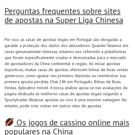
Perguntas frequentes sobre sites
de apostas na Super Liga Chinesa
Por isso, as casas de apostas legais em Portugal são obrigadas a
garantir a proteção dos dados dos utilizadores. Quando falamos em
casas genuinamente chinesas, estamos nos referindo a plataformas
que foram especificamente criadas e direcionadas para o mercado
de apostadores da China continental e região. Ao iniciar apostas
esportivas, muitas casas de apostas oferecem bônus de boas vindas
generosos, como igualar seu primeiro depósito ou reembolsar sua
primeira aposta perdida. Chat 24h em Português, Bônus de Boas
Vindas, Aplicativo móvel. A nossa análise apoia se nas avaliações da
página dedicada às melhores casas de apostas legais segundo a
Sportytrader. Realizar apostas ao vivo é uma enorme vantagem. No
entanto, pode criar contas em outros sites de apostas.
Os jogos de cassino online mais
populares na China