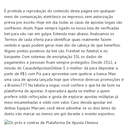
É proibida a reprodução do conteúdo desta página em qualquer
meio de comunicação, eletrônico ou impresso, sem autorização
prévia por escrito. Hoje em dia, todas as casas de apostas legais são
confiáveis. Assim, fique sempre ligado na nossa lista de verificadas
bet para não cair em golpe. Entenda mais abaixo. Analisamos os
Termos de cada oferta para identificar quais realmente fazem
sentido e quais podem gerar mais dor de cabeça do que benefício.
Alguns pontos positivos da bet são. Freebet no futebol e no
basquete. Com sistemas de encriptação SSL os dados de
pagamentos e pessoais ficam sempre protegidos. Desde 2012, a
missão do CasasdeApostasOnline. E o melhor: dá para depositar a
partir de R$1 com Pix para aproveitar sem quebrar a banca. Mais
uma casa de aposta lançada hoje que oferece diversas promoções é
a Brazino777. Na tabela a seguir, você confere o que há de bom na
plataforma de apostas. A operadora ajusta se melhor a quem
prefere odds reforçadas e gosta de explorar apostas múltiplas já
meio encaminhadas e odds com valor. Caso decida apostar em
Ambas Equipes Marcam, você deve adivinhar se os dois times do
duelo irão marcar ao menos um gol durante o evento esportivo.