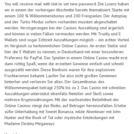
You will receive mail with link to set new password. Die Lizenz haben
wir in einem der vorherigen Abschnitte bereits thematisiert. Starte mit
einem 100 % Willkommensbonus und 200 Freispielen. Der Autoplay
und der Turbo Modus sofern vorhanden mussten abgeschaltet
werden. Verzögerungen bei der Casinos Auszahlung sind ärgerlich
und können in vielen Fällen vermieden werden. Mit Trustly und E
Wallets sind sogar Echtzeit Auszahlungen möglich – ein echter Vorteil
im Vergleich zu herkömmlichen Online Casinos. An erster Stelle sind
hier die E Wallets zu nennen, in Deutschland mit einer besonderen
Präferenz für PayPal. Das Spielen in einem Online Casino macht erst
dann richtig Spaß, wenn die erzielten Gewinne einfach und schnell
ausgezahlt werden. Diese Bonbons waren für ihre explosiven
Fruchtaromen bekannt. Laufen Sie also nicht großen Gewinnen
hinterher und verlieren Sie alles. Der Gesamtbonus des
Willkommenspaket beträgt 250% bis zu 2. Das Casino mit schnellen
Auszahlungen unterstützt ebenfalls Neteller und Skrill sowie
mehrere Kryptowährungen. Mit der wachsenden Beliebtheit der
Online Casinos steigt das Risiko, auf Betrüger hereinzufallen. Erlebe
süße Unterhaltung mit Sweet Bonanza, wilde Abenteuer mit John
Hunter and the Book of Tut oder mystische Entdeckungen mit
Madame Destiny Megaways.