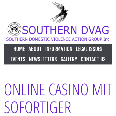
HOME
ABOUT
INFORMATION
LEGAL ISSUES
EVENTS
NEWSLETTERS
GALLERY
CONTACT US
ONLINE CASINO MIT
SOFORTIGER