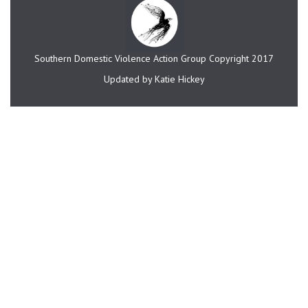
Southern Domestic Violence Action Group Copyright 2017
Updated by Katie Hickey