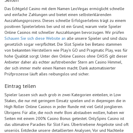
Das Echtgeld Casino mit dem Namen LeoVegas ermöglicht schnelle
und einfache Zahlungen und bietet einen selbsterklärenden
Auszahlungsprozess. Dieses schnelle Erfolgserlebnis trägt zu einem
positiven Spielerlebnis bei und ist ein Grund, warum viele Spieler
Online Casinos mit schneller Auszahlungen bevorzugen. Wir prüfen
Schauen Sie sich diese Website an
alle unsere Spieler und sind dazu
gesetzlich sogar verpflichtet. Die Slot Spiele bei Betano stammen
von bekannten Herstellern wie Play’n GO und Pragmatic Play, was für
hohe Qualität sorgt. Unter den Online Casinos ohne OASIS gilt dieser
Anbieter daher als echter aufstrebender Stern am Casino Himmel,
der sich immer mehr einen Namen macht. Dank automatisierter
Prüfprozesse läuft alles reibungslos und sicher.
Eintrag teilen
Spieler lassen sich auch grob in zwei Kategorien einteilen, in Low
Stakes, die nur mit geringem Einsatz spielen und in diejenigen die in
High Roller Online Casinos in jeder Runde mit viel Geld jonglieren.
Übrigens: Für alle, die noch mehr Boni abstauben wollen, haben wir
Seiten mit einem 200% Casino Bonus getestet. OnlySpins Casino ist
das ultimative Paradies für Slot Fans. Übertriebene Angebote sind oft
unseriös. Entdecke unsere detaillierten Analysen, Vor und Nachteile