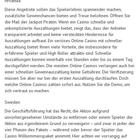
Hrvatska
Diese Angebote sollen das Spielerlebnis spannender machen,
zusätzliche Gewinnchancen bieten und Treue belohnen. Öffnen Sie
die Mail der Jackpot Piraten. Wenn ein Casino schnelle und
unkomplizierte Auszahlungen bietet, zeigt das, dass der Anbieter
transparent arbeitet und keine versteckten Hindernisse für
Auszahlungen aufbaut. Ein seriöses Online Casino mit schneller
Auszahlung bietet Ihnen viele Vorteile, die insbesondere für
erfahrene Spieler und High Roller attraktiv sind. Schnelle
Auszahlungen können innerhalb von Stunden oder bis zu einem Tag
durchgeführt werden. Die meisten Online Casinos verlangen auch bei
einer schnellen Gewinnauszahlung keine Gebühren. Die Verifizierung
müssen Sie aber nur bei der ersten Auszahlung durchlaufen. Doch
welche Online Casinos zahlen sofort aus. Nutzen Sie die Demo, um
sich vertraut zu machen.
Sweden
Die Geschäftsführung hat das Recht, die Aktion aufgrund
unvorhergesehener Umstände zu entfernen oder einem Spieler die
Aktion aus irgendeinem Grund zu verweigern – und zwar in jeder der
vier Phasen des Pakets – während oder bevor der Spieler das
Casino Willkommenspaket annimmt. Hier achten wir vorrangig auf