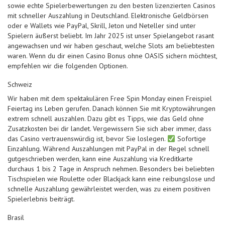
sowie echte Spielerbewertungen zu den besten lizenzierten Casinos
mit schneller Auszahlung in Deutschland. Elektronische Geldbörsen
oder e Wallets wie PayPal, Skrill, Jeton und Neteller sind unter
Spielern äußerst beliebt. Im Jahr 2025 ist unser Spielangebot rasant
angewachsen und wir haben geschaut, welche Slots am beliebtesten
waren. Wenn du dir einen Casino Bonus ohne OASIS sichern möchtest,
empfehlen wir die folgenden Optionen.
Schweiz
Wir haben mit dem spektakulären Free Spin Monday einen Freispiel
Feiertag ins Leben gerufen. Danach können Sie mit Kryptowährungen
extrem schnell auszahlen. Dazu gibt es Tipps, wie das Geld ohne
Zusatzkosten bei dir landet. Vergewissern Sie sich aber immer, dass
das Casino vertrauenswürdig ist, bevor Sie loslegen.
Sofortige
Einzahlung. Während Auszahlungen mit PayPal in der Regel schnell
gutgeschrieben werden, kann eine Auszahlung via Kreditkarte
durchaus 1 bis 2 Tage in Anspruch nehmen. Besonders bei beliebten
Tischspielen wie Roulette oder Blackjack kann eine reibungslose und
schnelle Auszahlung gewährleistet werden, was zu einem positiven
Spielerlebnis beiträgt.
Brasil