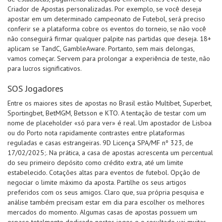
Criador de Apostas personalizadas. Por exemplo, se você deseja
apostar em um determinado campeonato de Futebol, será preciso
conferir se a plataforma cobre os eventos do torneio, se não você
não conseguirá firmar qualquer palpite nas partidas que deseja. 18+
aplicam se TandC, GambleAware. Portanto, sem mais delongas,
vamos começar. Servem para prolongar a experiência de teste, não
para lucros significativos.
SOS Jogadores
Entre os maiores sites de apostas no Brasil estão Multibet, Superbet,
Sportingbet, BetMGM, Betsson e KTO. A tentação de testar com um
nome de placeholder «só para ver» é real. Um apostador de Lisboa
ou do Porto nota rapidamente contrastes entre plataformas
reguladas e casas estrangeiras. 9D Licença SPA/MF nº 323, de
17/02/2025;. Na prática, a casa de apostas acrescenta um percentual
do seu primeiro depósito como crédito extra, até um limite
estabelecido. Cotações altas para eventos de futebol. Opção de
negociar o limite máximo da aposta. Partilhe os seus artigos
preferidos com os seus amigos. Claro que, sua própria pesquisa e
análise também precisam estar em dia para escolher os melhores
mercados do momento. Algumas casas de apostas possuem um