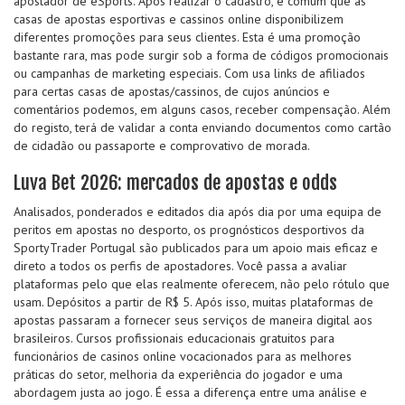
apostador de eSports. Após realizar o cadastro, é comum que as
casas de apostas esportivas e cassinos online disponibilizem
diferentes promoções para seus clientes. Esta é uma promoção
bastante rara, mas pode surgir sob a forma de códigos promocionais
ou campanhas de marketing especiais. Com usa links de afiliados
para certas casas de apostas/cassinos, de cujos anúncios e
comentários podemos, em alguns casos, receber compensação. Além
do registo, terá de validar a conta enviando documentos como cartão
de cidadão ou passaporte e comprovativo de morada.
Luva Bet 2026: mercados de apostas e odds
Analisados, ponderados e editados dia após dia por uma equipa de
peritos em apostas no desporto, os prognósticos desportivos da
SportyTrader Portugal são publicados para um apoio mais eficaz e
direto a todos os perfis de apostadores. Você passa a avaliar
plataformas pelo que elas realmente oferecem, não pelo rótulo que
usam. Depósitos a partir de R$ 5. Após isso, muitas plataformas de
apostas passaram a fornecer seus serviços de maneira digital aos
brasileiros. Cursos profissionais educacionais gratuitos para
funcionários de casinos online vocacionados para as melhores
práticas do setor, melhoria da experiência do jogador e uma
abordagem justa ao jogo. É essa a diferença entre uma análise e