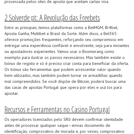
processada pelos sites de aposta que aceitam cartao visa.
2 Solverde pt: A Revolução das Freebets
Entre as principais, temos plataformas como a BetMGM, Br4bet,
Aposta Ganha, Multibet e Brasil da Sorte. Além disso, a Bet365
oferece promoções frequentes, reforçando seu compromisso em
entregar uma experiência confiável e envolvente, seja para iniciantes
ou apostadores experientes. Vamos usar o Boomerang como
exemplo para ilustrar os passos necessários. Mas também existe o
bónus de registo e só é preciso criar conta para beneficiar da oferta.
Os bónus são ferramentas que podem acrescentar valor quando
bem utilizados, mas também podem tornar se armadilhas quando
mal compreendidos. Se você dispõe de Bitcoin, poderá buscar uma
das casas de apostas Portugal que opera por eles e usá los para
apostar.
Recursos e Ferramentas no Casino Portugal
Os operadores licenciados pelo SRIJ devem confirmar identidade
antes de processar qualquer saque—envias documento de
identificação, comprovativo de morada e, por vezes, comprovativo