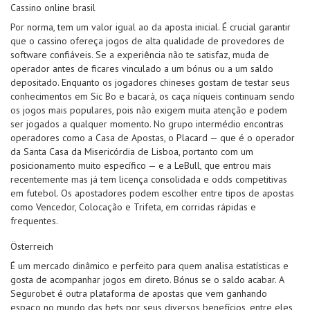
Cassino online brasil
Por norma, tem um valor igual ao da aposta inicial. É crucial garantir
que o cassino ofereça jogos de alta qualidade de provedores de
software confiáveis. Se a experiência não te satisfaz, muda de
operador antes de ficares vinculado a um bónus ou a um saldo
depositado. Enquanto os jogadores chineses gostam de testar seus
conhecimentos em Sic Bo e bacará, os caça níqueis continuam sendo
os jogos mais populares, pois não exigem muita atenção e podem
ser jogados a qualquer momento. No grupo intermédio encontras
operadores como a Casa de Apostas, o Placard — que é o operador
da Santa Casa da Misericórdia de Lisboa, portanto com um
posicionamento muito específico — e a LeBull, que entrou mais
recentemente mas já tem licença consolidada e odds competitivas
em futebol. Os apostadores podem escolher entre tipos de apostas
como Vencedor, Colocação e Trifeta, em corridas rápidas e
frequentes.
Österreich
É um mercado dinâmico e perfeito para quem analisa estatísticas e
gosta de acompanhar jogos em direto. Bónus se o saldo acabar. A
Segurobet é outra plataforma de apostas que vem ganhando
espaço no mundo das bets por seus diversos benefícios, entre eles