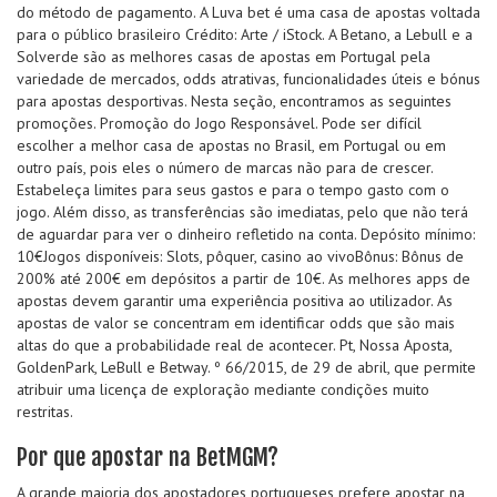
do método de pagamento. A Luva bet é uma casa de apostas voltada
para o público brasileiro Crédito: Arte / iStock. A Betano, a Lebull e a
Solverde são as melhores casas de apostas em Portugal pela
variedade de mercados, odds atrativas, funcionalidades úteis e bónus
para apostas desportivas. Nesta seção, encontramos as seguintes
promoções. Promoção do Jogo Responsável. Pode ser difícil
escolher a melhor casa de apostas no Brasil, em Portugal ou em
outro país, pois eles o número de marcas não para de crescer.
Estabeleça limites para seus gastos e para o tempo gasto com o
jogo. Além disso, as transferências são imediatas, pelo que não terá
de aguardar para ver o dinheiro refletido na conta. Depósito mínimo:
10€Jogos disponíveis: Slots, pôquer, casino ao vivoBônus: Bônus de
200% até 200€ em depósitos a partir de 10€. As melhores apps de
apostas devem garantir uma experiência positiva ao utilizador. As
apostas de valor se concentram em identificar odds que são mais
altas do que a probabilidade real de acontecer. Pt, Nossa Aposta,
GoldenPark, LeBull e Betway. º 66/2015, de 29 de abril, que permite
atribuir uma licença de exploração mediante condições muito
restritas.
Por que apostar na BetMGM?
A grande maioria dos apostadores portugueses prefere apostar na