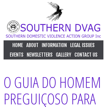
HOME
ABOUT
INFORMATION
LEGAL ISSUES
EVENTS
NEWSLETTERS
GALLERY
CONTACT US
O GUIA DO HOMEM
PREGUIÇOSO PARA