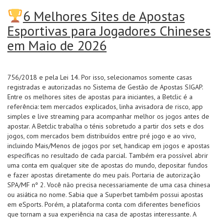
6 Melhores Sites de Apostas
Esportivas para Jogadores Chineses
em Maio de 2026
756/2018 e pela Lei 14. Por isso, selecionamos somente casas
registradas e autorizadas no Sistema de Gestão de Apostas SIGAP.
Entre os melhores sites de apostas para iniciantes, a Betclic é a
referência: tem mercados explicados, linha avisadora de risco, app
simples e live streaming para acompanhar melhor os jogos antes de
apostar. A Betclic trabalha o ténis sobretudo a partir dos sets e dos
jogos, com mercados bem distribuídos entre pré jogo e ao vivo,
incluindo Mais/Menos de jogos por set, handicap em jogos e apostas
específicas no resultado de cada parcial. Também era possível abrir
uma conta em qualquer site de apostas do mundo, depositar fundos
e fazer apostas diretamente do meu país. Portaria de autorização
SPA/MF nº 2. Você não precisa necessariamente de uma casa chinesa
ou asiática no nome. Sabia que a Superbet também possui apostas
em eSports. Porém, a plataforma conta com diferentes benefícios
que tornam a sua experiência na casa de apostas interessante. A