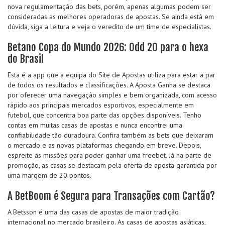
nova regulamentação das bets, porém, apenas algumas podem ser
consideradas as melhores operadoras de apostas. Se ainda está em
dúvida, siga a leitura e veja o veredito de um time de especialistas.
Betano Copa do Mundo 2026: Odd 20 para o hexa
do Brasil
Esta é a app que a equipa do Site de Apostas utiliza para estar a par
de todos os resultados e classificações. A Aposta Ganha se destaca
por oferecer uma navegação simples e bem organizada, com acesso
rápido aos principais mercados esportivos, especialmente em
futebol, que concentra boa parte das opções disponíveis. Tenho
contas em muitas casas de apostas e nunca encontrei uma
confiabilidade tão duradoura. Confira também as bets que deixaram
o mercado e as novas plataformas chegando em breve. Depois,
espreite as missões para poder ganhar uma freebet. Já na parte de
promoção, as casas se destacam pela oferta de aposta garantida por
uma margem de 20 pontos.
A BetBoom é Segura para Transações com Cartão?
A Betsson é uma das casas de apostas de maior tradição
internacional no mercado brasileiro. As casas de apostas asiáticas,