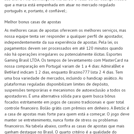
que a marca está empenhada em atuar no mercado regulado
português e, portanto, é confiável;.
Melhor bonus casas de apostas
As melhores casas de apostas oferecem os melhores serviços, mas
nossa equipe tenta ser responder a qualquer perfil de apostador,
independentemente da sua experiência de apostas. Pela lei, os
pagamentos devem ser processados em até 120 minutos quando
não há operações irregulares ou potencialmente ilícitas. Esportes
Gaming Brasil LTDA. Os tempos de levantamento com MasterCard na
nossa comparação em Portugal variam de 1 a 4 dias: AdmiralBet e
BetHard indicam 1 2 dias, enquanto Brazino777 lista 2 4 dias. Tem
uma boa variedade de mercados, incluindo o handicap asiático. As
plataformas reguladas disponibilizam limites de depósito,
suspensões temporárias e mecanismos de autoexclusão a todos os
apostadores. É uma alternativa sólida para quem busca bônus
focados estritamente em jogos de cassino tradicionais e quer total
controle financeiro. Bolão grátis com prêmios em dinheiro. A Betclic é
a casa de apostas mais forte para quem está a começar. O jogo deve
manter se entretenimento, nunca fonte de stress ou problemas
financeiros. Na tabela abaixo, confira as casas de apostas que mais
ganham destaque no Brasil. O quarto critério é a qualidade do