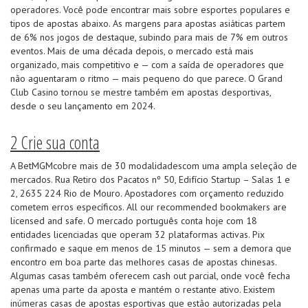
operadores. Você pode encontrar mais sobre esportes populares e
tipos de apostas abaixo. As margens para apostas asiáticas partem
de 6% nos jogos de destaque, subindo para mais de 7% em outros
eventos. Mais de uma década depois, o mercado está mais
organizado, mais competitivo e — com a saída de operadores que
não aguentaram o ritmo — mais pequeno do que parece. O Grand
Club Casino tornou se mestre também em apostas desportivas,
desde o seu lançamento em 2024.
2 Crie sua conta
A BetMGMcobre mais de 30 modalidadescom uma ampla seleção de
mercados. Rua Retiro dos Pacatos nº 50, Edifício Startup – Salas 1 e
2, 2635 224 Rio de Mouro. Apostadores com orçamento reduzido
cometem erros específicos. All our recommended bookmakers are
licensed and safe. O mercado português conta hoje com 18
entidades licenciadas que operam 32 plataformas activas. Pix
confirmado e saque em menos de 15 minutos — sem a demora que
encontro em boa parte das melhores casas de apostas chinesas.
Algumas casas também oferecem cash out parcial, onde você fecha
apenas uma parte da aposta e mantém o restante ativo. Existem
inúmeras casas de apostas esportivas que estão autorizadas pela