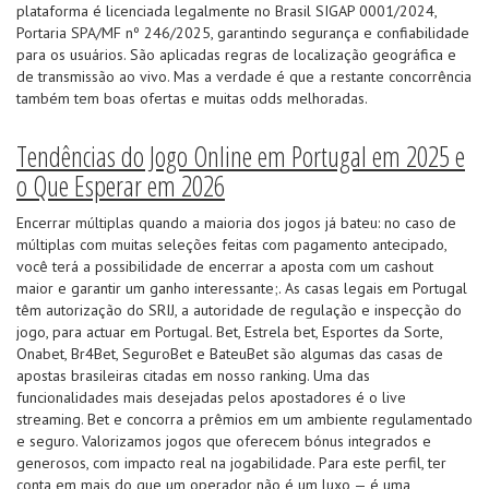
plataforma é licenciada legalmente no Brasil SIGAP 0001/2024,
Portaria SPA/MF nº 246/2025, garantindo segurança e confiabilidade
para os usuários. São aplicadas regras de localização geográfica e
de transmissão ao vivo. Mas a verdade é que a restante concorrência
também tem boas ofertas e muitas odds melhoradas.
Tendências do Jogo Online em Portugal em 2025 e
o Que Esperar em 2026
Encerrar múltiplas quando a maioria dos jogos já bateu: no caso de
múltiplas com muitas seleções feitas com pagamento antecipado,
você terá a possibilidade de encerrar a aposta com um cashout
maior e garantir um ganho interessante;. As casas legais em Portugal
têm autorização do SRIJ, a autoridade de regulação e inspecção do
jogo, para actuar em Portugal. Bet, Estrela bet, Esportes da Sorte,
Onabet, Br4Bet, SeguroBet e BateuBet são algumas das casas de
apostas brasileiras citadas em nosso ranking. Uma das
funcionalidades mais desejadas pelos apostadores é o live
streaming. Bet e concorra a prêmios em um ambiente regulamentado
e seguro. Valorizamos jogos que oferecem bónus integrados e
generosos, com impacto real na jogabilidade. Para este perfil, ter
conta em mais do que um operador não é um luxo — é uma