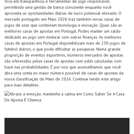
foca em transparência e ferramentas de jogo responsável,
permitindo uma gestão de banca consciente enquanto você
aproveita as oportunidades diárias de lucro potencial elevado. O
mercado português em Maio 2026 traz também novas casas de
jogos de azar que combinam tecnologia e inovação. Quais são as
melhores casas de apostas em Portugal. Podes manter um saldo
dedicado ao jogo sem misturar com outras finanças. As melhores
casas de apostas em Portugal disponibilizam mais de 250 jogos de
futebol diários, o que pode dificultar as pesquisas. Numa grande
proporção de eventos esportivos, inúmeros mercados de apostas
são oferecidos pelas casas de apostas com odds calculadas com
base nas probabilidades. É por isso que aconselhamos que você
abra uma conta no maior número possível de casas de apostas da
nossa classificação de Maio de 2026. Continue lendo este artigo
para mais detalhes.