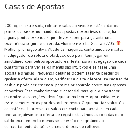
Casas de Apostas
200 jogos, entre slots, roletas e salas ao vivo. Se estás a dar os
primeiros passos no mundo das apostas desportivas online, há
alguns pontos essenciais que deves saber para garantir uma
experiência segura e divertida. Fluminense x La Guaira 27/05.
Melhor promoção ativa. Aliado às máquinas, conte ainda com salas
multijogador de roleta e blackjack, que permitem jogar em
simultâneo com outros apostadores. Testamos a navegação de cada
plataforma para ver se os menus são intuitivos e se fazer uma
aposta é simples. Pequenos detalhes podem fazer te perder ou
ganhar a oferta. Além disso, verificar se o site oferece um recurso de
cash out pode ser essencial para maior controle sobre suas apostas
esportivas. Esse conhecimento é essencial para que o apostador
maximize suas opções, identifique as melhores oportunidades e
evite cometer erros por desconhecimento. O que me faz voltar é a
consistência. É preciso ter saldo em conta para apostar. Em cada
operador, ativámos a oferta de registo, utilizámos as rodadas ou o
saldo extra em pelo menos uma sessão e registámos o
comportamento do bónus antes e depois do rollover.