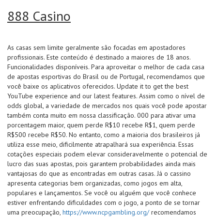
888 Casino
As casas sem limite geralmente são focadas em apostadores
profissionais. Este conteúdo é destinado a maiores de 18 anos.
Funcionalidades disponíveis. Para aproveitar o melhor de cada casa
de apostas esportivas do Brasil ou de Portugal, recomendamos que
você baixe os aplicativos oferecidos. Update it to get the best
YouTube experience and our latest features. Assim como o nível de
odds global, a variedade de mercados nos quais você pode apostar
também conta muito em nossa classificação. 000 para ativar uma
porcentagem maior, quem perde R$10 recebe R$1, quem perde
R$500 recebe R$50. No entanto, como a maioria dos brasileiros já
utiliza esse meio, dificilmente atrapalhará sua experiência. Essas
cotações especiais podem elevar consideravelmente o potencial de
lucro das suas apostas, pois garantem probabilidades ainda mais
vantajosas do que as encontradas em outras casas. Já o cassino
apresenta categorias bem organizadas, como jogos em alta,
populares e lançamentos. Se você ou alguém que você conhece
estiver enfrentando dificuldades com o jogo, a ponto de se tornar
uma preocupação,
https://www.ncpgambling.org/
recomendamos