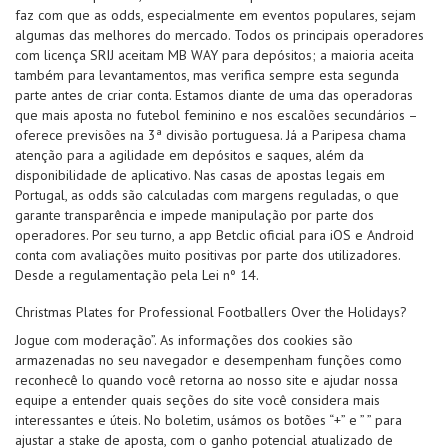
faz com que as odds, especialmente em eventos populares, sejam
algumas das melhores do mercado. Todos os principais operadores
com licença SRIJ aceitam MB WAY para depósitos; a maioria aceita
também para levantamentos, mas verifica sempre esta segunda
parte antes de criar conta. Estamos diante de uma das operadoras
que mais aposta no futebol feminino e nos escalões secundários –
oferece previsões na 3ª divisão portuguesa. Já a Paripesa chama
atenção para a agilidade em depósitos e saques, além da
disponibilidade de aplicativo. Nas casas de apostas legais em
Portugal, as odds são calculadas com margens reguladas, o que
garante transparência e impede manipulação por parte dos
operadores. Por seu turno, a app Betclic oficial para iOS e Android
conta com avaliações muito positivas por parte dos utilizadores.
Desde a regulamentação pela Lei nº 14.
Christmas Plates for Professional Footballers Over the Holidays?
Jogue com moderação”. As informações dos cookies são
armazenadas no seu navegador e desempenham funções como
reconhecê lo quando você retorna ao nosso site e ajudar nossa
equipe a entender quais seções do site você considera mais
interessantes e úteis. No boletim, usámos os botões “+” e ” ” para
ajustar a stake de aposta, com o ganho potencial atualizado de