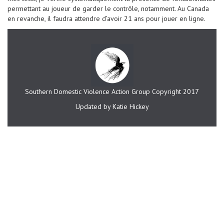
permettant au joueur de garder le contrôle, notamment. Au Canada
en revanche, il faudra attendre d’avoir 21 ans pour jouer en ligne.
Southern Domestic Violence Action Group Copyright 2017
Updated by Katie Hickey