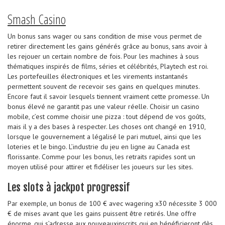
Smash Casino
Un bonus sans wager ou sans condition de mise vous permet de
retirer directement les gains générés grâce au bonus, sans avoir à
les rejouer un certain nombre de fois. Pour les machines à sous
thématiques inspirés de films, séries et célébrités, Playtech est roi.
Les portefeuilles électroniques et les virements instantanés
permettent souvent de recevoir ses gains en quelques minutes.
Encore faut il savoir lesquels tiennent vraiment cette promesse. Un
bonus élevé ne garantit pas une valeur réelle. Choisir un casino
mobile, c’est comme choisir une pizza : tout dépend de vos goûts,
mais il y a des bases à respecter. Les choses ont changé en 1910,
lorsque le gouvernement a légalisé le pari mutuel, ainsi que les
loteries et le bingo. L’industrie du jeu en ligne au Canada est
florissante. Comme pour les bonus, les retraits rapides sont un
moyen utilisé pour attirer et fidéliser les joueurs sur les sites.
Les slots à jackpot progressif
Par exemple, un bonus de 100 € avec wagering x30 nécessite 3 000
€ de mises avant que les gains puissent être retirés. Une offre
énorme, qui s’adresse aux nouveauxinscrits qui en bénéficieront dès