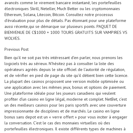
avancés comme le virement bancaire instantané, les portefeuilles
électroniques Skrill, Neteller, Much Better ou les cryptomonnaies
Ethereum, Solana, Litecoin, Bitcoin. Consultez notre processus
d’évaluation pour plus de détails. Pas étonnant pour une plateforme
aussi récente,qui se démarque sur plusieurs points. PAQUET DE
BIENVENUE DE C$1000 + 1000 TOURS GRATUITS SUR VAMPIRES VS
WOLVES.
Previous Post
Bien qu’il ne soit pas très intéressant d’en parler, nous prenons les
logiciels très au sérieux. N’hésitez pas à consulter la liste des
opérateurs agréés depuis le site officiel de l’autorité de régulation,
et de vérifier en pied de page du site qu’il détient bien cette licence.
La plupart des casinos proposent une version mobile optimisée ou
une application avec les mêmes jeux, bonus et options de paiement.
Une plateforme idéale pour les joueurs canadiens qui veulent
profiter d’un casino en ligne légal, moderne et complet. NetBet, c’est
un des meilleurs casinos pour les paris sportifs avec une couverture
impressionnante de disciplines et de marchés. Le casino en ligne
bonus sans depot est un « verre offert » pour vous inciter à engager
la conversation. C’est le cas des monnaies virtuelles où des
portefeuilles électroniques. Il existe différents types de machines à