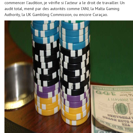
commencer l’audition, je vérifie si l’acteur a le droit de travailler. Un
audit total, mené par des autorités comme l’ANJ, la Malta Gaming
Authority, la UK Gambling Commission, ou encore Curaçao.