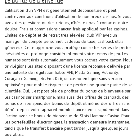
L’utilisation d’un VPN est généralement déconseillée et peut
contrevenir aux conditions d’utilisation de nombreux casinos. Si vous
avez des questions ou des retours, n’hésitez pas à contacter notre
équipe. Frais et commissions : aucun frais appliqué par les casinos.
Limites de dépôt et de retrait très élevées, club VIP avec un
manager de compte personnel, cadeaux de luxe, cashback ultra
généreux. Cette approche vous protège contre les séries de pertes
inévitables et prolonge considérablement votre temps de jeu. Les
numéros sont tirés automatiquement, vous cochez votre carton. Nous
privilégions les sites disposant d’une licence reconnue délivrée par
une autorité de régulation fiable ANJ, Malta Gaming Authority,
Curaçao eGaming, etc. En 2026, un casino en ligne sans version
optimisée pour mobile risquerait de perdre une grande partie de sa
clientèle. Oui, il est possible de profiter du bonus de bienvenue sur
les casinos sur smartphone, mais aussi des offres de cashback, des
bonus de free spins, des bonus de dépôt et même des offres sans
dépôt depuis votre appareil mobile. Lancez vous rapidement dans
l’action avec ce bonus de bienvenue de Slots Hammer Casino. Pour
les portefeuilles électroniques, la transaction demeure instantanée,
tandis que le transfert bancaire peut tarder jusqu’à quelques jours
ouvrables.