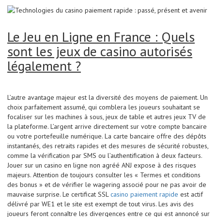
Le Jeu en Ligne en France : Quels
sont les jeux de casino autorisés
légalement ?
L’autre avantage majeur est la diversité des moyens de paiement. Un
choix parfaitement assumé, qui comblera les joueurs souhaitant se
focaliser sur les machines à sous, jeux de table et autres jeux TV de
la plateforme. L’argent arrive directement sur votre compte bancaire
ou votre portefeuille numérique. La carte bancaire offre des dépôts
instantanés, des retraits rapides et des mesures de sécurité robustes,
comme la vérification par SMS ou l’authentification à deux facteurs.
Jouer sur un casino en ligne non agréé ANJ expose à des risques
majeurs. Attention de toujours consulter les « Termes et conditions
des bonus » et de vérifier le wagering associé pour ne pas avoir de
mauvaise surprise. Le certificat SSL
casino paiement rapide
est actif
délivré par WE1 et le site est exempt de tout virus. Les avis des
joueurs feront connaître les divergences entre ce qui est annoncé sur