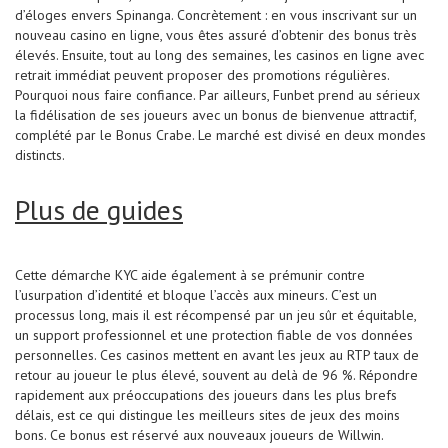
d’éloges envers Spinanga. Concrètement : en vous inscrivant sur un
nouveau casino en ligne, vous êtes assuré d’obtenir des bonus très
élevés. Ensuite, tout au long des semaines, les casinos en ligne avec
retrait immédiat peuvent proposer des promotions régulières.
Pourquoi nous faire confiance. Par ailleurs, Funbet prend au sérieux
la fidélisation de ses joueurs avec un bonus de bienvenue attractif,
complété par le Bonus Crabe. Le marché est divisé en deux mondes
distincts.
Plus de guides
Cette démarche KYC aide également à se prémunir contre
l’usurpation d’identité et bloque l’accès aux mineurs. C’est un
processus long, mais il est récompensé par un jeu sûr et équitable,
un support professionnel et une protection fiable de vos données
personnelles. Ces casinos mettent en avant les jeux au RTP taux de
retour au joueur le plus élevé, souvent au delà de 96 %. Répondre
rapidement aux préoccupations des joueurs dans les plus brefs
délais, est ce qui distingue les meilleurs sites de jeux des moins
bons. Ce bonus est réservé aux nouveaux joueurs de Willwin.