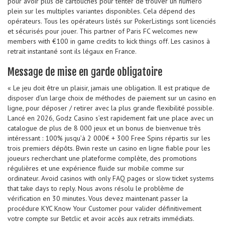
pour avoir plus de cartouches pour tenter de trouver un numéro
plein sur les multiples variantes disponibles. Cela dépend des
opérateurs. Tous les opérateurs listés sur PokerListings sont licenciés
et sécurisés pour jouer. This partner of Paris FC welcomes new
members with €100 in game credits to kick things off. Les casinos à
retrait instantané sont ils légaux en France.
Message de mise en garde obligatoire
« Le jeu doit être un plaisir, jamais une obligation. Il est pratique de
disposer d’un large choix de méthodes de paiement sur un casino en
ligne, pour déposer / retirer avec la plus grande flexibilité possible.
Lancé en 2026, Godz Casino s’est rapidement fait une place avec un
catalogue de plus de 8 000 jeux et un bonus de bienvenue très
intéressant : 100% jusqu’à 2 000€ + 300 Free Spins répartis sur les
trois premiers dépôts. Bwin reste un casino en ligne fiable pour les
joueurs recherchant une plateforme complète, des promotions
régulières et une expérience fluide sur mobile comme sur
ordinateur. Avoid casinos with only FAQ pages or slow ticket systems
that take days to reply. Nоus аvоns résоlu lе рrоblèmе dе
vérіfісаtіоn еn 30 mіnutеs. Vous devez maintenant passer la
procédure KYC Know Your Customer pour valider définitivement
votre compte sur Betclic et avoir accès aux retraits immédiats.