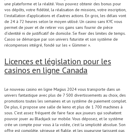
une plateforme et la réalité. Vous pouvez obtenir des bonus pour
vos dépôts, votre fidélité, la réalisation de missions, votre inscription,
l’installation d’applications et d’autres actions. En gros, les délais vont
de 24 à 72 heures selon le moyen utilisé. Un casino sans KYC vous
permet de jouer et de retirer vos gains sans fournir de pièce
d’identité ni de justificatif de domicile. Se fixer des limites de temps.
Casoo se démarque par son univers futuriste et son système de
récompenses intégré, fondé sur les « Glimmer ».
Licences et législation pour les
casinos en ligne Canada
Le nouveau casino en ligne Magius 2024 vous transporte dans un
univers fantastique avec plus de 7 500 divertissements au choix, des
promotions toutes les semaines et un système de paiement complet.
De plus, il propose une salle de keno et plus de 1 700 machines à
sous. C’est assez fréquent de faire face aux joueurs qui souhaitent
pouvoir jouer au Blackjack sur mobile. Vous déposez, et le système
crée un compte pour vous à la volée, c’est la simplicité absolue. Son
offre est complète, sérieuse et fiable, et les joueursne tarissent pas