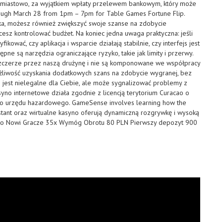
chmiastowo, za wyjątkiem wpłaty przelewem bankowym, który może
hrough March 28 from 1pm – 7pm for Table Games Fortune Flip.
bka, możesz również zwiększyć swoje szanse na zdobycie
cesz kontrolować budżet. Na koniec jedna uwaga praktyczna: jeśli
ować, czy aplikacja i wsparcie działają stabilnie, czy interfejs jest
ępne są narzędzia ograniczające ryzyko, takie jak limity i przerwy.
szczerze przez naszą drużynę i nie są komponowane we współpracy
ożliwość uzyskania dodatkowych szans na zdobycie wygranej, bez
m jest nielegalne dla Ciebie, ale może sygnalizować problemy z
yno internetowe działa zgodnie z licencją terytorium Curacao o
go urzędu hazardowego. GameSense involves learning how the
stant oraz wirtualne kasyno oferują dynamiczną rozgrywkę i wysoką
Tylko Nowi Gracze 35x Wymóg Obrotu 80 PLN Pierwszy depozyt 900