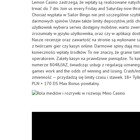
Lemon Casino zastrzega, że wpłaty są realizowane naty
trwać do 7 dni. Join us every Friday and Saturday now t
Chociaż wypłata w Sailor Bingo nie jest szczególnie szy
darmowych spinów. Ustaw także limity depozytów, jeśli ch
użytkownik wybiera serwis dostępny mobilnie, warto zweryfik
zrozumiały w języku użytkownika, oraz czy w aplikacji dost
Nasze recenzje oraz zawartość na stronie są wykonane 
z twórcami gier czy kasyn online. Darmowe spiny dają m
konieczności wpłaty środków. To nie znaczy, że granie ta
operatorem. Zalety kasyn na prawdziwe pieniądze. To kas
numerze 8048/JAZ, świadcząc usługi z regulacją uznane
games work and the odds of winning and losing. Crash/in
zmienność — przydadzą się limity czasu i stawek. 18+ 
PLN + 170 DS Max Bonus powitalny.