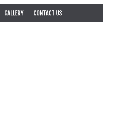
GALLERY
CONTACT US