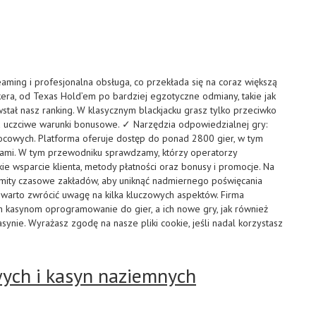
aming i profesjonalna obsługa, co przekłada się na coraz większą
era, od Texas Hold’em po bardziej egzotyczne odmiany, takie jak
tał nasz ranking. W klasycznym blackjacku grasz tylko przeciwko
a uczciwe warunki bonusowe. ✓ Narzędzia odpowiedzialnej gry:
omocowych. Platforma oferuje dostęp do ponad 2800 gier, w tym
rami. W tym przewodniku sprawdzamy, którzy operatorzy
lskie wsparcie klienta, metody płatności oraz bonusy i promocje. Na
 limity czasowe zakładów, aby uniknąć nadmiernego poświęcania
, warto zwrócić uwagę na kilka kluczowych aspektów. Firma
ch kasynom oprogramowanie do gier, a ich nowe gry, jak również
synie. Wyrażasz zgodę na nasze pliki cookie, jeśli nadal korzystasz
ych i kasyn naziemnych