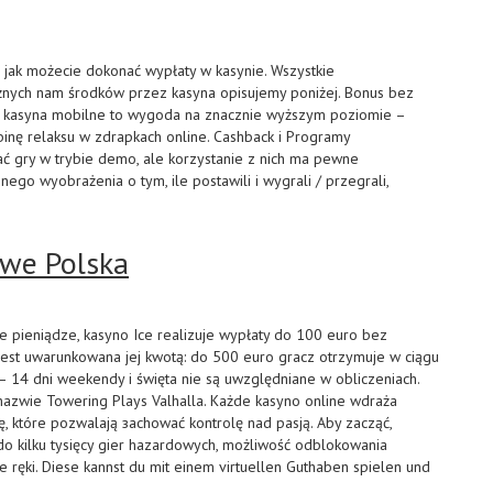
 jak możecie dokonać wypłaty w kasynie. Wszystkie
eżnych nam środków przez kasyna opisujemy poniżej. Bonus bez
i kasyna mobilne to wygoda na znacznie wyższym poziomie –
inę relaksu w zdrapkach online. Cashback i Programy
ć gry w trybie demo, ale korzystanie z nich ma pewne
nego wyobrażenia o tym, ile postawili i wygrali / przegrali,
owe Polska
e pieniądze, kasyno Ice realizuje wypłaty do 100 euro bez
 jest uwarunkowana jej kwotą: do 500 euro gracz otrzymuje w ciągu
 14 dni weekendy i święta nie są uwzględniane w obliczeniach.
nazwie Towering Plays Valhalla. Każde kasyno online wdraża
 które pozwalają зachować kontrolę nad pasją. Aby zacząć,
tęp do kilku tysięcy gier hazardowych, możliwość odblokowania
ie ręki. Diese kannst du mit einem virtuellen Guthaben spielen und