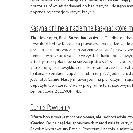
ryzykowania swoich pieniędzy. Prywatne firmy nie mają p
gracze są również dodawani do baz danych udostępniany
poprzez rejestrację w innym kasynie.
Kasyna online a naziemne kasyna: które m
The developer, Rush Street Interactive LLC, indicated that
described below. Kasyna na prawdziwe pieniądze są dozw
przez polskie prawo. Zanim zaczniesz stawiać prawdziwe 
demo, aby poznać działanie wszystkich funkcji bonusowyc
actually jak szybko można się zarejestrować we rozpocząć g
a także opcja samowykluczenia. Polecane przez nas platfo
to ikona ze znakiem zapytania lub literą „i”. Zgodnie z
jest Total Casino. Naszym faworytem na pierwszym miejs
depozytu lub uczestnictwo w programie lojalnościowym, k
Lemon”, code 20LEMONFREE.
Bonus Powitalny
Oferta bonusowa jest rozbudowana, ale jednocześnie cz
iGaming. Do najczęściej spotykanych metod należą karty pła
Revolut, kryptowaluty Bitcoin, Ethereum, Litecoin, a takż