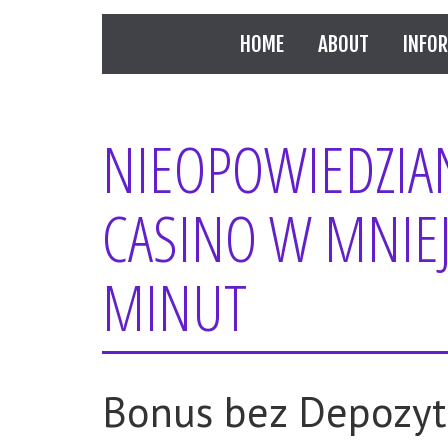
HOME
ABOUT
INFO
NIEOPOWIEDZIA
CASINO W MNIEJ 
MINUT
Bonus bez Depozy