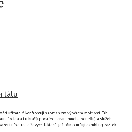
e
rtálu
ácí uživatelé konfrontují s rozsáhlým výběrem možností. Trh
urují o loajalitu hráčů prostřednictvím mnoha benefitů a služeb.
ení několika klíčových faktorů, jež přímo určují gambling zážitek.