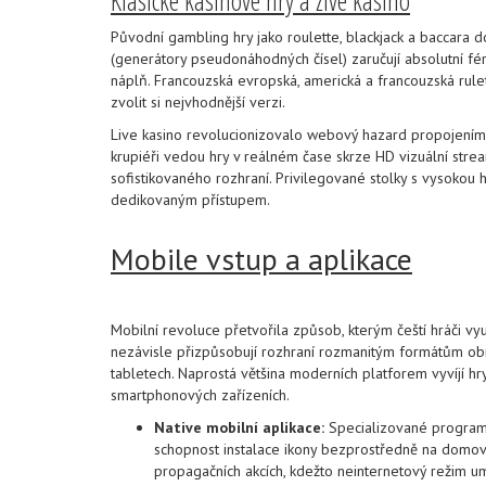
Původní gambling hry jako roulette, blackjack a baccara do
(generátory pseudonáhodných čísel) zaručují absolutní fér
náplň. Francouzská evropská, americká a francouzská rul
zvolit si nejvhodnější verzi.
Live kasino revolucionizovalo webový hazard propojením 
krupiéři vedou hry v reálném čase skrze HD vizuální strea
sofistikovaného rozhraní. Privilegované stolky s vysokou hr
dedikovaným přístupem.
Mobile vstup a aplikace
Mobilní revoluce přetvořila způsob, kterým čeští hráči vy
nezávisle přizpůsobují rozhraní rozmanitým formátům ob
tabletech. Naprostá většina moderních platforem vyvíjí hry 
smartphonových zařízeních.
Native mobilní aplikace:
Specializované programy
schopnost instalace ikony bezprostředně na domov
propagačních akcích, kdežto neinternetový režim um