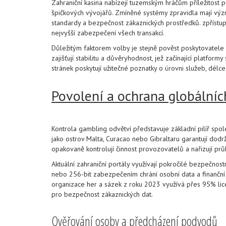
Zahraniční kasina nabízejí tuzemským hráčům příležitost p
špičkových vývojářů. Zmíněné systémy zpravidla mají význ
standardy a bezpečnost zákaznických prostředků. zpřístu
nejvyšší zabezpečení všech transakcí.
Důležitým faktorem volby je stejně pověst poskytovatele 
zajišťují stabilitu a důvěryhodnost, jež začínající platfor
stránek poskytují užitečné poznatky o úrovni služeb, délce
Povolení a ochrana globálníc
Kontrola gambling odvětví představuje základní pilíř spole
jako ostrov Malta, Curacao nebo Gibraltaru garantují dod
opakovaně kontrolují činnost provozovatelů a nařizují pr
Aktuální zahraniční portály využívají pokročilé bezpečnos
nebo 256-bit zabezpečením chrání osobní data a finančn
organizace her a sázek z roku 2023 využívá přes 95% lic
pro bezpečnost zákaznických dat.
Ověřování osoby a předcházení podvodů