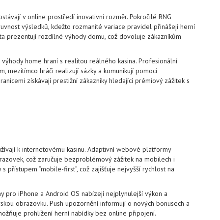
stávají v online prostředí inovativní rozměr. Pokročilé RNG
uvnost výsledků, kdežto rozmanité variace pravidel přinášejí herní
eta prezentují rozdílné výhody domu, což dovoluje zákazníkům
výhody home hraní s realitou reálného kasina. Profesionální
m, mezitímco hráči realizují sázky a komunikují pomocí
anicemi získávají prestižní zákazníky hledající prémiový zážitek s
užívají k internetovému kasinu. Adaptivní webové platformy
razovek, což zaručuje bezproblémový zážitek na mobilech i
s přístupem “mobile-first”, což zajišťuje nejvyšší rychlost na
 pro iPhone a Android OS nabízejí nejplynulejší výkon a
skou obrazovku. Push upozornění informují o nových bonusech a
ožňuje prohlížení herní nabídky bez online připojení.