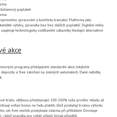
arma
ckchainový poplatek
arma
expresnímu zpracování a komfortu transakcí. Platformy jako
 okamžité výběry, zpravidla bez bez dalších poplatků. Digitální měny
aujímají technologicky vzdělanélé zákazníky hledající alternativní
vé akce
émiovými programy přebíjejícími standardní akce lokálních
 k depozitu a free zatočení na známých automatech. Dané nabídky
k.
é hráče, většinou představující 100-200% výše prvního vkladu až
ribuují uvítací bonus na řadu plateb, čímž poskytují trvalou výhodu.
o set free otoček poskytnutá zdarma při přihlášení. Dovoluje
i když pravidla pro výběr příjmů bývají přísnější.