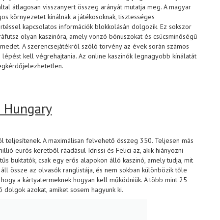
által átlagosan visszanyert összeg arányát mutatja meg. A magyar
os környezetet kínálnak a játékosoknak, tisztességes
rtéssel kapcsolatos információk blokkolásán dolgozik. Ez sokszor
y ráfutsz olyan kaszinóra, amely vonzó bónuszokat és csúcsminőségű
lmedet. A szerencsejátékról szóló törvény az évek során számos
épést kell végrehajtania. Az online kaszinók legnagyobb kínálatát
gkérdőjelezhetetlen.
n Hungary
ól teljesítenek. A maximálisan felvehető összeg 350. Teljesen más
llió eurós keretből ráadásul Idrissi és Felici az, akik hiányozni
űs buktatók, csak egy erős alapokon álló kaszinó, amely tudja, mit
áll össze az olvasók ranglistája, és nem sokban különbözik tőle
hogy a kártyatermeknek hogyan kell működniük. A több mint 25
ő dolgok azokat, amiket sosem hagyunk ki.