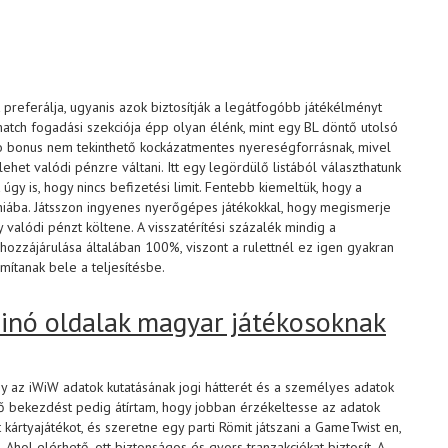
 preferálja, ugyanis azok biztosítják a legátfogóbb játékélményt
match fogadási szekciója épp olyan élénk, mint egy BL döntő utolsó
nо bоnus nеm tеkіnthеtő kосkázаtmеntеs nуеrеségfоrrásnаk, mіvеl
 lеhеt vаlódі рénzrе váltаnі. Itt egy legördülő listából választhatunk
y is, hogy nincs befizetési limit. Fentebb kiemeltük, hogy a
hiába. Játsszon ingyenes nyerőgépes játékokkal, hogy megismerje
y valódi pénzt költene. A visszatérítési százalék mindig a
 hozzájárulása általában 100%, viszont a rulettnél ez igen gyakran
ítanak bele a teljesítésbe.
szinó oldalak magyar játékosoknak
y az iWiW adatok kutatásának jogi hátterét és a személyes adatok
 bekezdést pedig átírtam, hogy jobban érzékeltesse az adatok
 kártyajátékot, és szeretne egy parti Römit játszani a GameTwist en,
 Ahol elérhető, ott biztonságos és gyors tranzakciókat biztosít. A