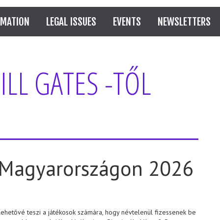
RMATION
LEGAL ISSUES
EVENTS
NEWSLETTERS
ILL GATES -TŐL
k Маgуаrоrszágоn 2026
lehetővé teszi a játékosok számára, hogy névtelenül fizessenek be