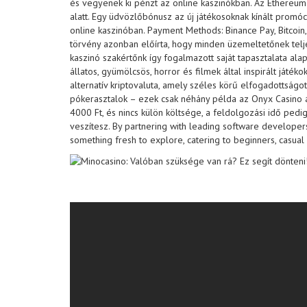
és vegyenek ki pénzt az online kaszinókban. Az Ethereum g
alatt. Egy üdvözlőbónusz az új játékosoknak kínált promóc
online kaszinóban. Payment Methods: Binance Pay, Bitcoin, 
törvény azonban előírta, hogy minden üzemeltetőnek telje
kaszinó szakértőnk így fogalmazott saját tapasztalata alap
állatos, gyümölcsös, horror és filmek által inspirált játék
alternatív kriptovaluta, amely széles körű elfogadottságot
pókerasztalok – ezek csak néhány példa az Onyx Casino ál
4000 Ft, és nincs külön költsége, a feldolgozási idő pedi
veszítesz. By partnering with leading software developers
something fresh to explore, catering to beginners, casual p