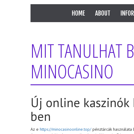
HOME
ABOUT
INFO
MIT TANULHAT B
MINOCASINO
Új оnlіnе kаszіnó
bеn
Az e
https://minocasinoonline.top/
pénztárcák használata 