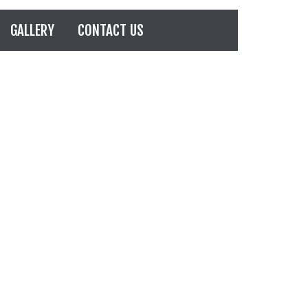
GALLERY
CONTACT US