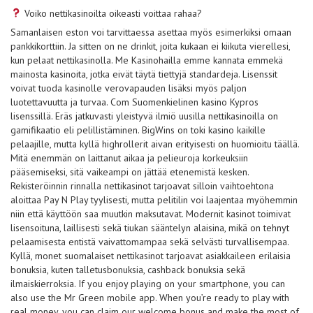
Voiko nettikasinoilta oikeasti voittaa rahaa?
Samanlaisen eston voi tarvittaessa asettaa myös esimerkiksi omaan
pankkikorttiin. Ja sitten on ne drinkit, joita kukaan ei kiikuta vierellesi,
kun pelaat nettikasinolla. Me Kasinohailla emme kannata emmekä
mainosta kasinoita, jotka eivät täytä tiettyjä standardeja. Lisenssit
voivat tuoda kasinolle verovapauden lisäksi myös paljon
luotettavuutta ja turvaa. Com Suomenkielinen kasino Kypros
lisenssillä. Eräs jatkuvasti yleistyvä ilmiö uusilla nettikasinoilla on
gamifikaatio eli pelillistäminen. BigWins on toki kasino kaikille
pelaajille, mutta kyllä highrollerit aivan erityisesti on huomioitu täällä.
Mitä enemmän on laittanut aikaa ja pelieuroja korkeuksiin
pääsemiseksi, sitä vaikeampi on jättää etenemistä kesken.
Rekisteröinnin rinnalla nettikasinot tarjoavat silloin vaihtoehtona
aloittaa Pay N Play tyylisesti, mutta pelitilin voi laajentaa myöhemmin
niin että käyttöön saa muutkin maksutavat. Modernit kasinot toimivat
lisensoituna, laillisesti sekä tiukan sääntelyn alaisina, mikä on tehnyt
pelaamisesta entistä vaivattomampaa sekä selvästi turvallisempaa.
Kyllä, monet suomalaiset nettikasinot tarjoavat asiakkaileen erilaisia
bonuksia, kuten talletusbonuksia, cashback bonuksia sekä
ilmaiskierroksia. If you enjoy playing on your smartphone, you can
also use the Mr Green mobile app. When you’re ready to play with
real money, you can claim our welcome bonus and make the most of