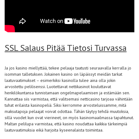
SSL Salaus Pitää Tietosi Turvassa
Ja jos kasino miellyttää, tekee pelaaja taatusti seuraavalla kerralla jo
isomman talletuksen. Jokainen kasino on läpäissyt meidän tarkat
laatuvaatimukset – esimerkiksi kasinolla tulee aina olla jokin
arvostettu pelilisenssi. Luotettavat nettikasinot kouluttavat
henkilökuntansa tunnistamaan ongelmapelaamisen ja estämään sen.
Kannattaa siis varmistaa, että valitsemasi netticasino tarjoaa vähintään
tuhat erilaista kasinopeliä. Siksi kerromme arvosteluissamme, mitä
maksutapoja pelaajat voivat odottaa. Tähän täytyy tehdä muutoksia,
sillä vuodet kun ovat vierineet, on myös kasinomaailmassa tapahtunut.
Maltan pelilupa varmistaa, että kasino noudattaa kaikkia tärkeimpiä
laatuvaatimuksia eikä harjoita kyseenalaista toimintaa.