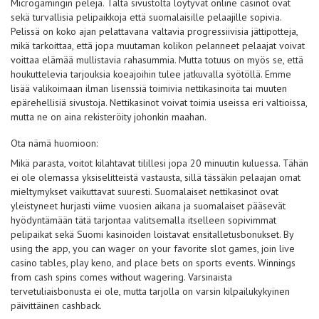
Microgamingin pelejä. Tältä sivustolta löytyvät online casinot ovat
sekä turvallisia pelipaikkoja että suomalaisille pelaajille sopivia.
Pelissä on koko ajan pelattavana valtavia progressiivisia jättipotteja,
mikä tarkoittaa, että jopa muutaman kolikon pelanneet pelaajat voivat
voittaa elämää mullistavia rahasummia. Mutta totuus on myös se, että
houkuttelevia tarjouksia koeajoihin tulee jatkuvalla syötöllä. Emme
lisää valikoimaan ilman lisenssiä toimivia nettikasinoita tai muuten
epärehellisiä sivustoja. Nettikasinot voivat toimia useissa eri valtioissa,
mutta ne on aina rekisteröity johonkin maahan.
Ota nämä huomioon:
Mikä parasta, voitot kilahtavat tilillesi jopa 20 minuutin kuluessa. Tähän
ei ole olemassa yksiselitteistä vastausta, sillä tässäkin pelaajan omat
mieltymykset vaikuttavat suuresti. Suomalaiset nettikasinot ovat
yleistyneet hurjasti viime vuosien aikana ja suomalaiset pääsevät
hyödyntämään tätä tarjontaa valitsemalla itselleen sopivimmat
pelipaikat sekä Suomi kasinoiden loistavat ensitalletusbonukset. By
using the app, you can wager on your favorite slot games, join live
casino tables, play keno, and place bets on sports events. Winnings
from cash spins comes without wagering. Varsinaista
tervetuliaisbonusta ei ole, mutta tarjolla on varsin kilpailukykyinen
päivittäinen cashback.