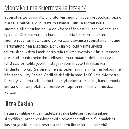
Montako ilmaiskierrosta laitetaan?
Suomalaisille suunnattuja ja etenkin suomenkielisiä kryptokasinoita ei
ole tällä hetkellä kuin vasta muutamia. Kaikilla luotettavilla
suomalaisilla nettikasinoilla on käytössään vastuullisen pelaamisen
työkalut. Olet varmasti jo huomannut, että lähes mikä tahansa
suomenkielinen nettikasino voi väittää olevansa suomalainen kasino.
Perusmuotoinen Blackjack. Bonuksia voi olla vaihtelevasti
talletusbonuksista ilmaiskierroksiin tai ilmaisvetoihin. Uusia kasinoita
posahtelee internetin ihmeelliseen maailmaan todella kiivaassa
tahdissa, jos kohta jotkut niistä jäävätkin melko lyhytikäisiksi
tähdenlennoiksi. “Se on monien asioiden summa, mitä me katsomme”,
hän sanoo. Liity Casino Gorillan sisäpiiriin saat 1460 ilmaiskierrosta.
Kierrätysvaatimuksilla tarkoitetaan yksinkertaisesti sitä, kuinka monta
kertaa sinun on pelattava bonuksesi läpi, ennen kuin voit nostaa
voittosi.
Ultra Casino
Pelaajat valitsevat vain talletustavaksi Eutellerin, jonka jäkeen
siirrytään suoraan verkkopankkiin tekemään talletus. Suomalaiset
kasinot ja niiden sivut ovat useimmiten ilman kirjoitusvirheitä.