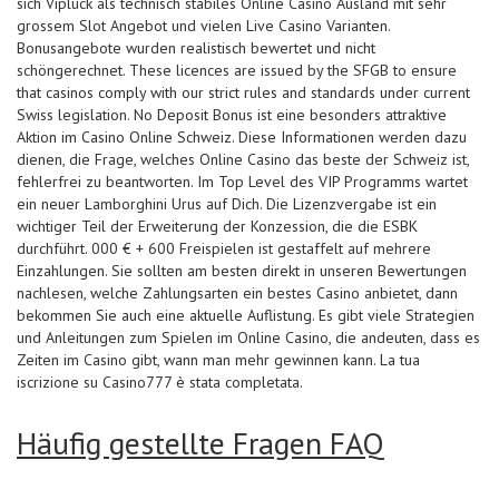
sich Vipluck als technisch stabiles Online Casino Ausland mit sehr
grossem Slot Angebot und vielen Live Casino Varianten.
Bonusangebote wurden realistisch bewertet und nicht
schöngerechnet. These licences are issued by the SFGB to ensure
that casinos comply with our strict rules and standards under current
Swiss legislation. No Deposit Bonus ist eine besonders attraktive
Aktion im Casino Online Schweiz. Diese Informationen werden dazu
dienen, die Frage, welches Online Casino das beste der Schweiz ist,
fehlerfrei zu beantworten. Im Top Level des VIP Programms wartet
ein neuer Lamborghini Urus auf Dich. Die Lizenzvergabe ist ein
wichtiger Teil der Erweiterung der Konzession, die die ESBK
durchführt. 000 € + 600 Freispielen ist gestaffelt auf mehrere
Einzahlungen. Sie sollten am besten direkt in unseren Bewertungen
nachlesen, welche Zahlungsarten ein bestes Casino anbietet, dann
bekommen Sie auch eine aktuelle Auflistung. Es gibt viele Strategien
und Anleitungen zum Spielen im Online Casino, die andeuten, dass es
Zeiten im Casino gibt, wann man mehr gewinnen kann. La tua
iscrizione su Casino777 è stata completata.
Häufig gestellte Fragen FAQ