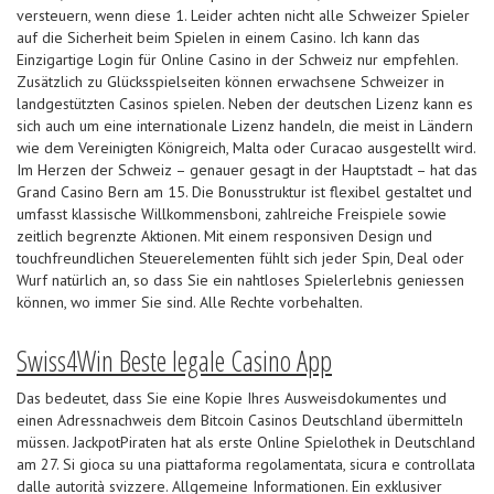
versteuern, wenn diese 1. Leider achten nicht alle Schweizer Spieler
auf die Sicherheit beim Spielen in einem Casino. Ich kann das
Einzigartige Login für Online Casino in der Schweiz nur empfehlen.
Zusätzlich zu Glücksspielseiten können erwachsene Schweizer in
landgestützten Casinos spielen. Neben der deutschen Lizenz kann es
sich auch um eine internationale Lizenz handeln, die meist in Ländern
wie dem Vereinigten Königreich, Malta oder Curacao ausgestellt wird.
Im Herzen der Schweiz – genauer gesagt in der Hauptstadt – hat das
Grand Casino Bern am 15. Die Bonusstruktur ist flexibel gestaltet und
umfasst klassische Willkommensboni, zahlreiche Freispiele sowie
zeitlich begrenzte Aktionen. Mit einem responsiven Design und
touchfreundlichen Steuerelementen fühlt sich jeder Spin, Deal oder
Wurf natürlich an, so dass Sie ein nahtloses Spielerlebnis geniessen
können, wo immer Sie sind. Alle Rechte vorbehalten.
Swiss4Win Beste legale Casino App
Das bedeutet, dass Sie eine Kopie Ihres Ausweisdokumentes und
einen Adressnachweis dem Bitcoin Casinos Deutschland übermitteln
müssen. JackpotPiraten hat als erste Online Spielothek in Deutschland
am 27. Si gioca su una piattaforma regolamentata, sicura e controllata
dalle autorità svizzere. Allgemeine Informationen. Ein exklusiver