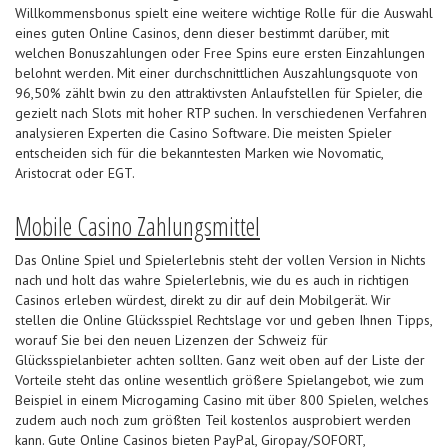
Willkommensbonus spielt eine weitere wichtige Rolle für die Auswahl
eines guten Online Casinos, denn dieser bestimmt darüber, mit
welchen Bonuszahlungen oder Free Spins eure ersten Einzahlungen
belohnt werden. Mit einer durchschnittlichen Auszahlungsquote von
96,50% zählt bwin zu den attraktivsten Anlaufstellen für Spieler, die
gezielt nach Slots mit hoher RTP suchen. In verschiedenen Verfahren
analysieren Experten die Casino Software. Die meisten Spieler
entscheiden sich für die bekanntesten Marken wie Novomatic,
Aristocrat oder EGT.
Mobile Casino Zahlungsmittel
Das Online Spiel und Spielerlebnis steht der vollen Version in Nichts
nach und holt das wahre Spielerlebnis, wie du es auch in richtigen
Casinos erleben würdest, direkt zu dir auf dein Mobilgerät. Wir
stellen die Online Glücksspiel Rechtslage vor und geben Ihnen Tipps,
worauf Sie bei den neuen Lizenzen der Schweiz für
Glücksspielanbieter achten sollten. Ganz weit oben auf der Liste der
Vorteile steht das online wesentlich größere Spielangebot, wie zum
Beispiel in einem Microgaming Casino mit über 800 Spielen, welches
zudem auch noch zum größten Teil kostenlos ausprobiert werden
kann. Gute Online Casinos bieten PayPal, Giropay/SOFORT,