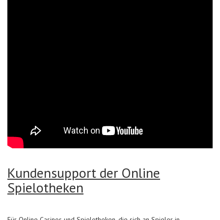
Kundensupport der Online
Spielotheken
Für Online Casinos und Spielotheken, die sich an Spieler in