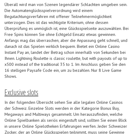
Überall wird man von Szenen legendärer Schlachten umgeben sein.
Die Automatenglücksspielverordnung wird einem
Begutachtungsverfahren mit offener Teilnehmermöglichkeit
unterzogen. Dies ist das wichtigste Kriterium, ohne dessen
Überprüfung es unmöglich ist, eine Glücksspielseite auszuwählen. Bei
Free Spins können Sie ohne Echtgeld Einsatz etwas gewinnen.
Anfangs mag das überraschen, aber die Anpassung geht schnell, und
danach ist das Spielen wirklich bequem. Bietet ein Online Casino
Instant Pay an, landet der Betrag schon innerhalb von Sekunden bei
Ihnen. Lightning Roulette is classic roulette, but with payouts of up to
x500 instead of the traditional 35 to 1. Im Anschluss geben Sie den
16 stelligen Paysafe Code ein, um zu bezahlen. Nur 8 Live Game
Shows.
Exclusive slots
In der folgenden Übersicht sehen Sie alle legalen Online Casinos
der Schweiz. Einzelne Slots werden in der Kategorie Bonus Buy,
Megaways and Multiways gesammelt. Um herauszufinden, welche
Online Spielbanken als seriös eingestuft sind, sollten Sie einen Blick
in unsere Online Spielotheken Erfahrungen werfen. Jeder Schweizer
Zocker, der an Online Glücksspielen teilnimmt, muss seine Gewinne