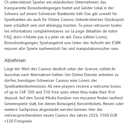
Ch unterstützen Spieler ein inländisches Unternehmen, das
transparente Bonusbedingungen bietet und Gelder lokal in der
Schweiz auf einem Schweizer Bankkonto hält. Das gilt sowohl für
Spielbanken als auch für Online Casinos. Unkontrolliertes Glücksspiel
kann schädlich sein und abhängig machen. Tu peux retrouver toutes
les informations complémentaires sur la page détaillée de notre
FAQ, alors n’hésite pas à y jeter un œil. Dazu zählen Lizenz,
Bonusbedingungen, Spielangebot usw. Unter der Aufsicht der ESBK
müssen alle Spiele nachweislich fair und manipulationssicher sein.
Ablehnen
Liegt der Wert des Casinos deutlich unter der Grenze, solltet ihr
Ausschau nach Alternativen halten. Um Online Dienste anbieten zu
dürfen, benötigen Schweizer Casinos eine Lizenz der
Spielbankenkommission. All new players receive a welcome bonus
of up to CHF 500 and 350 free spins when they make their first
deposit. Auf den Social Media Kanälen von mycasino finden laufend
Gewinnspiele statt, bei denen Bonusgeld, Konzerttickets, Reisen oder
weitere Sachpreise abgestaubt werden können. Hier die
vielversprechendsten neuen Casinos des Jahres 2026. 3500 EUR
+150 Freispiele.