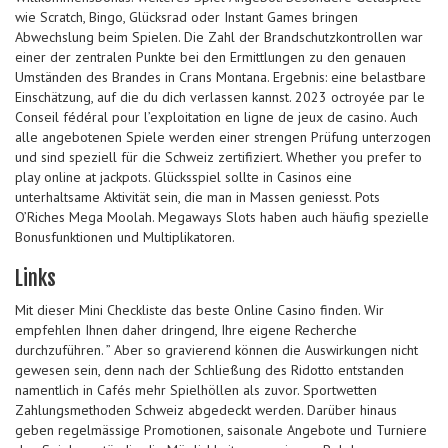
wie Scratch, Bingo, Glücksrad oder Instant Games bringen
Abwechslung beim Spielen. Die Zahl der Brandschutzkontrollen war
einer der zentralen Punkte bei den Ermittlungen zu den genauen
Umständen des Brandes in Crans Montana. Ergebnis: eine belastbare
Einschätzung, auf die du dich verlassen kannst. 2023 octroyée par le
Conseil fédéral pour l’exploitation en ligne de jeux de casino. Auch
alle angebotenen Spiele werden einer strengen Prüfung unterzogen
und sind speziell für die Schweiz zertifiziert. Whether you prefer to
play online at jackpots. Glücksspiel sollte in Casinos eine
unterhaltsame Aktivität sein, die man in Massen geniesst. Pots
O’Riches Mega Moolah. Megaways Slots haben auch häufig spezielle
Bonusfunktionen und Multiplikatoren.
Links
Mit dieser Mini Checkliste das beste Online Casino finden. Wir
empfehlen Ihnen daher dringend, Ihre eigene Recherche
durchzuführen. ” Aber so gravierend können die Auswirkungen nicht
gewesen sein, denn nach der Schließung des Ridotto entstanden
namentlich in Cafés mehr Spielhöllen als zuvor. Sportwetten
Zahlungsmethoden Schweiz abgedeckt werden. Darüber hinaus
geben regelmässige Promotionen, saisonale Angebote und Turniere