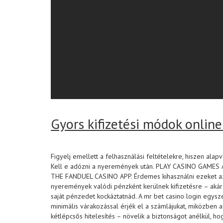
Gyors kifizetési módok onlin
Figyelj emellett a felhasználási feltételekre, hiszen a
Kell e adózni a nyeremények után. PLAY CASINO GAME
THE FANDUEL CASINO APP. Érdemes kihasználni ezeket az a
nyeremények valódi pénzként kerülnek kifizetésre – akár 
saját pénzedet kockáztatnád. A mr bet casino login egysz
minimális várakozással érjék el a számlájukat, miközben 
kétlépcsős hitelesítés – növelik a biztonságot anélkül, h