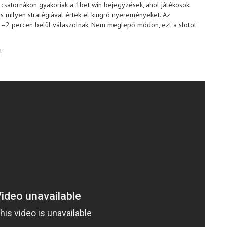
 csatornákon gyakoriak a 1bet win bejegyzések, ahol játékosok
és milyen stratégiával értek el kiugró nyereményeket. Az
 1–2 percen belül válaszolnak. Nem meglepő módon, ezt a slotot