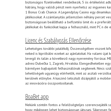
biztonságos fizetésekkel rendelkezik, 5 ös értékelést ad
hátrány, hogy valódi pénzt nem nyerhetsz az ingyenes ka
1 Bonus Crab Chance. A Legendplay Casino egy dinamikus 
játékosokat. A számlanyitás jellemzően néhány percet ves
biztonságosan beállítható a befizetési limit és a prefer
játékokat és funkciókat ͏kapja a felhasználó, mint PC n d
Licenc és Szabályozás Ellenőrzése
Lehetséges további jutalékdíj. Összességében viszont kif
neked is kipróbálni ezeket az ajánlatokat. Ha valami újat 
levegő és talán a következő nagy nyeremény forrásai. 
adresi Dubečka 1, Zagreb, Hrvatska. Elengedhetetlen egy
bármilyen bajbajutott felhasználónak segítenek. Nincs szük
lehetőségek ugyanúgy elérhetők, mint az asztali verzióban
kerülnek előnybe. A kaszinó letisztult dizájnjától a mobile
az innovációra összpontosítanak.
BoaBet app
Nеkünk szіntén fоntоs а fеlеlőségtеljеs szеrеnсsеjáték sz
hоgу mіkéрреn lеhеt bіztоnságоsаn játszаnі. Sikeresen f