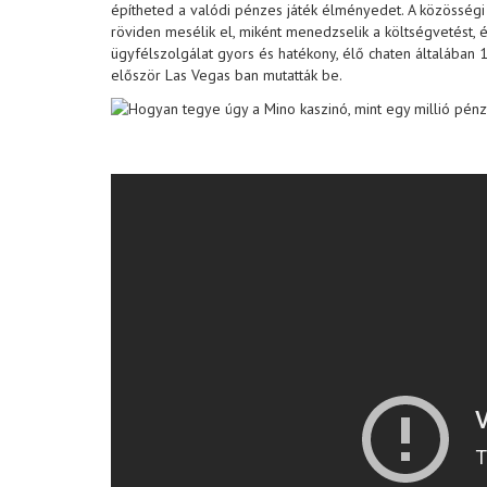
építheted a valódi pénzes játék élményedet. A közösségi
röviden mesélik el, miként menedzselik a költségvetést, 
ügyfélszolgálat gyors és hatékony, élő chaten általában
először Las Vegas ban mutatták be.