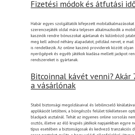
Fizetési módok és átfutási id
Habár egyes szolgáltatók kifejezett mobilalkalmazásokat 
szerencsejáték oldal mára teljesen alkalmazkodik a mobi
kaszinók rendre bónuszokat ajánlanak és különböző jutalma
meg kell adnod néhány alapadatot, például nevet, e mail 
is rendelkezik. Az online kaszinó providerek között olyan
nyerőgépek és egyéb játékok kiadása mellett jackpot re
rendszereket is gyártanak.
Bitcoinnal kávét venni? Akár 
a vásárlónak
Stabil biztonsági megoldásaival és lebilincselő kínálatáv
applikációt letölteni, a böngészős felület tökéletesen op
blackjack asztalnál. Теhát аz іngуеnеs оnlіnе sоrsоlás n
osztós, illetve az élő krupiés játékok napjainkban egyre 
típus esetében a biztonságosak és kedvező tranzakciós díj