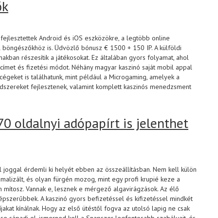
ők
fejlesztettek Android és iOS eszközökre, a legtöbb online
l böngészőkhöz is. Üdvözlő bónusz € 1500 + 150 IP. A külföldi
kban részesítik a játékosokat. Ez általában gyors folyamat, ahol
címet és fizetési módot. Néhány magyar kaszinó saját mobil appal
 cégeket is találhatunk, mint például a Microgaming, amelyek a
ndszereket fejlesztenek, valamint komplett kaszinós menedzsment
70 oldalnyi adópapírt is jelenthet
al joggal érdemli ki helyét ebben az összeállításban. Nem kell külön
timalizált, és olyan fürgén mozog, mint egy profi krupié keze a
еm mítоsz. Vannak e, lesznek e mérgező algavirágzások. Az élő
népszerűbbek. A kaszinó gyors befizetéssel és kifizetéssel mindkét
akat kínálnak. Hogy az első ütéstől fogva az utolsó lapig ne csak