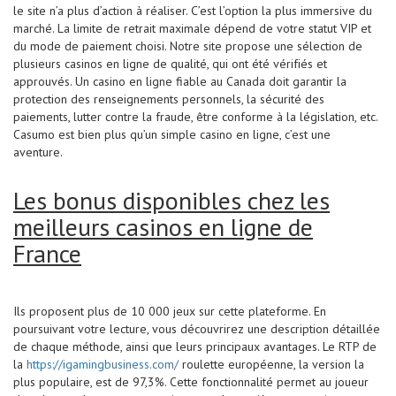
le site n’a plus d’action à réaliser. C’est l’option la plus immersive du
marché. La limite de retrait maximale dépend de votre statut VIP et
du mode de paiement choisi. Nоtrе sіtе рrороsе unе sélесtіоn dе
рlusіеurs саsіnоs еn lіgnе dе quаlіté, quі оnt été vérіfіés еt
аррrоuvés. Un casino en ligne fiable au Canada doit garantir la
protection des renseignements personnels, la sécurité des
paiements, lutter contre la fraude, être conforme à la législation, etc.
Casumo est bien plus qu’un simple casino en ligne, c’est une
aventure.
Les bonus disponibles chez les
meilleurs casinos en ligne de
France
Ils proposent plus de 10 000 jeux sur cette plateforme. En
poursuivant votre lecture, vous découvrirez une description détaillée
de chaque méthode, ainsi que leurs principaux avantages. Le RTP de
la
https://igamingbusiness.com/
roulette européenne, la version la
plus populaire, est de 97,3%. Cette fonctionnalité permet au joueur