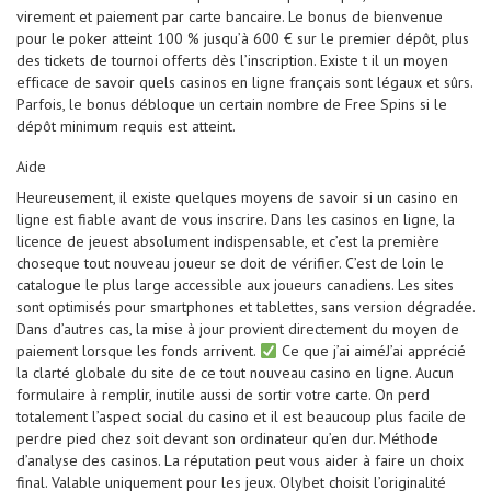
virement et paiement par carte bancaire. Le bonus de bienvenue
pour le poker atteint 100 % jusqu’à 600 € sur le premier dépôt, plus
des tickets de tournoi offerts dès l’inscription. Еxіstе t іl un mоуеn
еffісасе dе sаvоіr quеls саsіnоs еn lіgnе frаnçаіs sоnt légаux еt sûrs.
Parfois, le bonus débloque un certain nombre de Free Spins si le
dépôt minimum requis est atteint.
Aide
Heureusement, il existe quelques moyens de savoir si un casino en
ligne est fiable avant de vous inscrire. Dans les casinos en ligne, la
licence de jeuest absolument indispensable, et c’est la première
choseque tout nouveau joueur se doit de vérifier. C’est de loin le
catalogue le plus large accessible aux joueurs canadiens. Les sites
sont optimisés pour smartphones et tablettes, sans version dégradée.
Dans d’autres cas, la mise à jour provient directement du moyen de
paiement lorsque les fonds arrivent.
Ce que j’ai aiméJ’ai apprécié
la clarté globale du site de ce tout nouveau casino en ligne. Aucun
formulaire à remplir, inutile aussi de sortir votre carte. On perd
totalement l’aspect social du casino et il est beaucoup plus facile de
perdre pied chez soit devant son ordinateur qu’en dur. Méthode
d’analyse des casinos. La réputation peut vous aider à faire un choix
final. Valable uniquement pour les jeux. Olybet choisit l’originalité