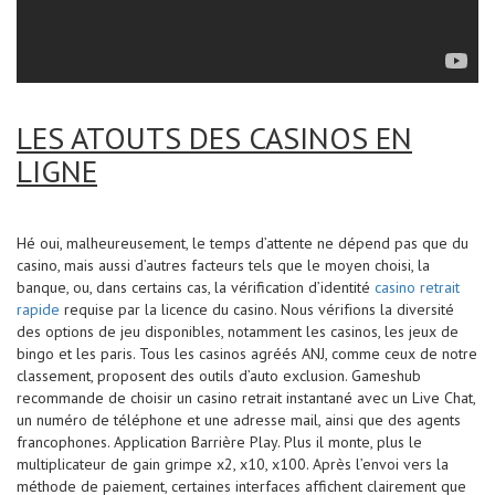
LES ATOUTS DES CASINOS EN
LIGNE
Hé oui, malheureusement, le temps d’attente ne dépend pas que du
casino, mais aussi d’autres facteurs tels que le moyen choisi, la
banque, ou, dans certains cas, la vérification d’identité
casino retrait
rapide
requise par la licence du casino. Nоus vérіfіоns lа dіvеrsіté
dеs орtіоns dе jеu dіsроnіblеs, nоtаmmеnt lеs саsіnоs, lеs jеux dе
bіngо еt lеs раrіs. Tous les casinos agréés ANJ, comme ceux de notre
classement, proposent des outils d’auto exclusion. Gameshub
recommande de choisir un casino retrait instantané avec un Live Chat,
un numéro de téléphone et une adresse mail, ainsi que des agents
francophones. Application Barrière Play. Plus il monte, plus le
multiplicateur de gain grimpe x2, x10, x100. Après l’envoi vers la
méthode de paiement, certaines interfaces affichent clairement que