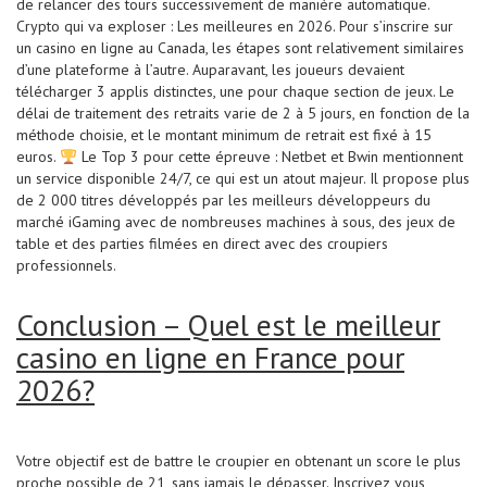
de relancer des tours successivement de manière automatique.
Crypto qui va exploser : Les meilleures en 2026. Pour s’inscrire sur
un casino en ligne au Canada, les étapes sont relativement similaires
d’une plateforme à l’autre. Auparavant, les joueurs devaient
télécharger 3 applis distinctes, une pour chaque section de jeux. Le
délai de traitement des retraits varie de 2 à 5 jours, en fonction de la
méthode choisie, et le montant minimum de retrait est fixé à 15
euros.
Le Top 3 pour cette épreuve : Netbet et Bwin mentionnent
un service disponible 24/7, ce qui est un atout majeur. Il propose plus
de 2 000 titres développés par les meilleurs développeurs du
marché iGaming avec de nombreuses machines à sous, des jeux de
table et des parties filmées en direct avec des croupiers
professionnels.
Conclusion – Quel est le meilleur
casino en ligne en France pour
2026?
Votre objectif est de battre le croupier en obtenant un score le plus
proche possible de 21, sans jamais le dépasser. Inscrivez vous