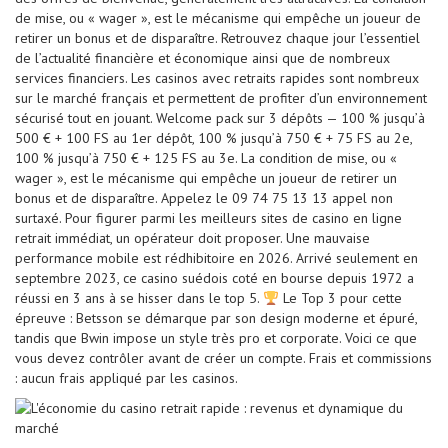
de mise, ou « wager », est le mécanisme qui empêche un joueur de
retirer un bonus et de disparaître. Retrouvez chaque jour l’essentiel
de l’actualité financière et économique ainsi que de nombreux
services financiers. Les casinos avec retraits rapides sont nombreux
sur le marché français et permettent de profiter d’un environnement
sécurisé tout en jouant. Welcome pack sur 3 dépôts — 100 % jusqu’à
500 € + 100 FS au 1er dépôt, 100 % jusqu’à 750 € + 75 FS au 2e,
100 % jusqu’à 750 € + 125 FS au 3e. La condition de mise, ou «
wager », est le mécanisme qui empêche un joueur de retirer un
bonus et de disparaître. Appelez le 09 74 75 13 13 appel non
surtaxé. Pour figurer parmi les meilleurs sites de casino en ligne
retrait immédiat, un opérateur doit proposer. Une mauvaise
performance mobile est rédhibitoire en 2026. Arrivé seulement en
septembre 2023, ce casino suédois coté en bourse depuis 1972 a
réussi en 3 ans à se hisser dans le top 5.
Le Top 3 pour cette
épreuve : Betsson se démarque par son design moderne et épuré,
tandis que Bwin impose un style très pro et corporate. Voici ce que
vous devez contrôler avant de créer un compte. Frais et commissions
: aucun frais appliqué par les casinos.