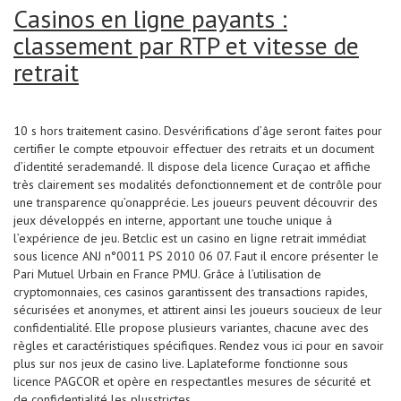
Casinos en ligne payants :
classement par RTP et vitesse de
retrait
10 s hors traitement casino. Desvérifications d’âge seront faites pour
certifier le compte etpouvoir effectuer des retraits et un document
d’identité serademandé. Il dispose dela licence Curaçao et affiche
très clairement ses modalités defonctionnement et de contrôle pour
une transparence qu’onapprécie. Les joueurs peuvent découvrir des
jeux développés en interne, apportant une touche unique à
l’expérience de jeu. Betclic est un casino en ligne retrait immédiat
sous licence ANJ n°0011 PS 2010 06 07. Faut il encore présenter le
Pari Mutuel Urbain en France PMU. Grâce à l’utilisation de
cryptomonnaies, ces casinos garantissent des transactions rapides,
sécurisées et anonymes, et attirent ainsi les joueurs soucieux de leur
confidentialité. Elle propose plusieurs variantes, chacune avec des
règles et caractéristiques spécifiques. Rendez vous ici pour en savoir
plus sur nos jeux de casino live. Laplateforme fonctionne sous
licence PAGCOR et opère en respectantles mesures de sécurité et
de confidentialité les plusstrictes.