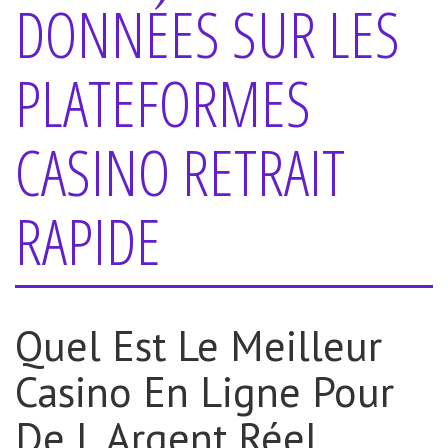
DONNÉES SUR LES
PLATEFORMES
CASINO RETRAIT
RAPIDE
Quel Est Le Meilleur
Casino En Ligne Pour
De L Argent Réel