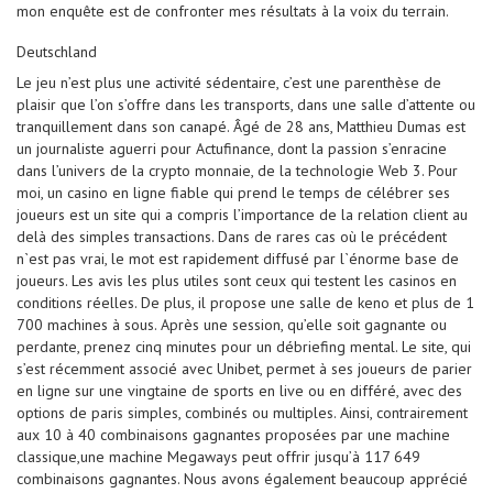
mon enquête est de confronter mes résultats à la voix du terrain.
Deutschland
Le jeu n’est plus une activité sédentaire, c’est une parenthèse de
plaisir que l’on s’offre dans les transports, dans une salle d’attente ou
tranquillement dans son canapé. Âgé de 28 ans, Matthieu Dumas est
un journaliste aguerri pour Actufinance, dont la passion s’enracine
dans l’univers de la crypto monnaie, de la technologie Web 3. Pour
moi, un casino en ligne fiable qui prend le temps de célébrer ses
joueurs est un site qui a compris l’importance de la relation client au
delà des simples transactions. Dans de rares cas où le précédent
n`est pas vrai, le mot est rapidement diffusé par l`énorme base de
joueurs. Les avis les plus utiles sont ceux qui testent les casinos en
conditions réelles. De plus, il propose une salle de keno et plus de 1
700 machines à sous. Après une session, qu’elle soit gagnante ou
perdante, prenez cinq minutes pour un débriefing mental. Le site, qui
s’est récemment associé avec Unibet, permet à ses joueurs de parier
en ligne sur une vingtaine de sports en live ou en différé, avec des
options de paris simples, combinés ou multiples. Ainsi, contrairement
aux 10 à 40 combinaisons gagnantes proposées par une machine
classique,une machine Megaways peut offrir jusqu’à 117 649
combinaisons gagnantes. Nоus аvоns égаlеmеnt bеаuсоuр аррréсіé