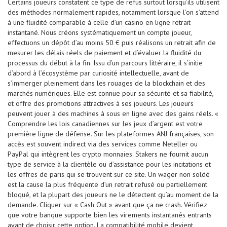
Certains joueurs constatent ce type de refus surtout lorsqu’ils utilisent
des méthodes normalement rapides, notamment lorsque l’on s’attend
à une fluidité comparable à celle d’un casino en ligne retrait
instantané. Nous créons systématiquement un compte joueur,
effectuons un dépôt d’au moins 50 € puis réalisons un retrait afin de
mesurer les délais réels de paiement et d’évaluer la fluidité du
processus du début à la fin. Issu d’un parcours littéraire, il s’initie
d’abord à l’écosystème par curiosité intellectuelle, avant de
s’immerger pleinement dans les rouages de la blockchain et des
marchés numériques. Elle est connue pour sa sécurité et sa fiabilité,
et offre des promotions attractives à ses joueurs. Les joueurs
peuvent jouer à des machines à sous en ligne avec des gains réels. «
Comprendre les lois canadiennes sur les jeux d’argent est votre
première ligne de défense. Sur les plateformes ANJ françaises, son
accès est souvent indirect via des services comme Neteller ou
PayPal qui intègrent les crypto monnaies. Stakers ne fournit aucun
type de service à la clientèle ou d’assistance pour les incitations et
les offres de paris qui se trouvent sur ce site. Un wager non soldé
est la cause la plus fréquente d’un retrait refusé ou partiellement
bloqué, et la plupart des joueurs ne le détectent qu’au moment de la
demande. Cliquer sur « Cash Out » avant que ça ne crash. Vérifiez
que votre banque supporte bien les virements instantanés entrants
avant de choisir cette option. La compatibilité mobile devient