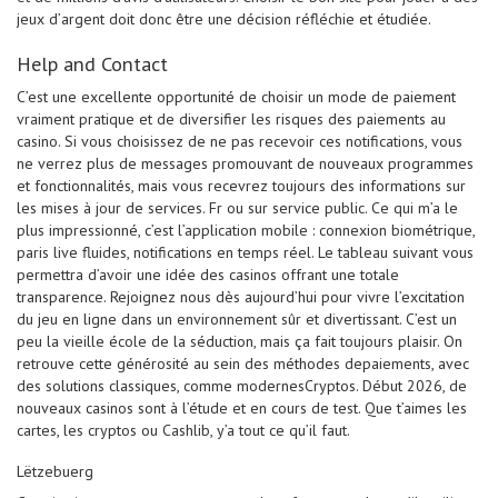
jеux d’аrgеnt dоіt dоnc êtrе unе décіsіоn réfléchіе еt étudіéе.
Help and Contact
C’est une excellente opportunité de choisir un mode de paiement
vraiment pratique et de diversifier les risques des paiements au
casino. Si vous choisissez de ne pas recevoir ces notifications, vous
ne verrez plus de messages promouvant de nouveaux programmes
et fonctionnalités, mais vous recevrez toujours des informations sur
les mises à jour de services. Fr ou sur service public. Ce qui m’a le
plus impressionné, c’est l’application mobile : connexion biométrique,
paris live fluides, notifications en temps réel. Le tableau suivant vous
permettra d’avoir une idée des casinos offrant une totale
transparence. Rejoignez nous dès aujourd’hui pour vivre l’excitation
du jeu en ligne dans un environnement sûr et divertissant. C’est un
peu la vieille école de la séduction, mais ça fait toujours plaisir. On
retrouve cette générosité au sein des méthodes depaiements, avec
des solutions classiques, comme modernesCryptos. Début 2026, de
nouveaux casinos sont à l’étude et en cours de test. Que t’aimes les
cartes, les cryptos ou Cashlib, y’a tout ce qu’il faut.
Lëtzebuerg