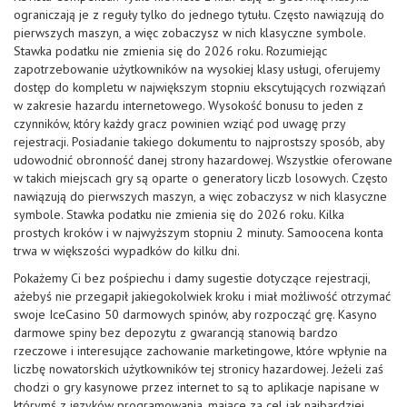
ograniczają je z reguły tylko do jednego tytułu. Często nawiązują do
pierwszych maszyn, a więc zobaczysz w nich klasyczne symbole.
Stawka podatku nie zmienia się do 2026 roku. Rozumiejąc
zapotrzebowanie użytkowników na wysokiej klasy usługi, oferujemy
dostęp do kompletu w największym stopniu ekscytujących rozwiązań
w zakresie hazardu internetowego. Wysokość bonusu to jeden z
czynników, który każdy gracz powinien wziąć pod uwagę przy
rejestracji. Posiadanie takiego dokumentu to najprostszy sposób, aby
udowodnić obronność danej strony hazardowej. Wszystkie oferowane
w takich miejscach gry są oparte o generatory liczb losowych. Często
nawiązują do pierwszych maszyn, a więc zobaczysz w nich klasyczne
symbole. Stawka podatku nie zmienia się do 2026 roku. Kilka
prostych kroków i w najwyższym stopniu 2 minuty. Samoocena konta
trwa w większości wypadków do kilku dni.
Pokażemy Ci bez pośpiechu i damy sugestie dotyczące rejestracji,
ażebyś nie przegapił jakiegokolwiek kroku i miał możliwość otrzymać
swoje IceCasino 50 darmowych spinów, aby rozpocząć grę. Kasyno
darmowe spiny bez depozytu z gwarancją stanowią bardzo
rzeczowe i interesujące zachowanie marketingowe, które wpłynie na
liczbę nowatorskich użytkowników tej stronicy hazardowej. Jeżeli zaś
chodzi o gry kasynowe przez internet to są to aplikacje napisane w
którymś z języków programowania, mające za cel jak najbardziej