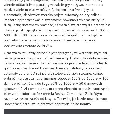
wiernie oddać klimat panujący w trakcie gry na żywo. Internet zna
bardzo wiele miejsc, w których funkcjonują zarówno gry na
automatach, jak również szeroko pojęte automaty do gry online.
Ponadto oprogramowanie systemowe powinno zawierać nie tylko
dużą liczbę dostawców płatności, najważniejszą rzeczą dla graczy jest
integracja jak największej liczby gier od różnych dostawców. 100% do
500 EUR + 200 FS. Jest on w stanie grać 24 godziny i nie będzie
potrzeby płacenia za nic. Gra ze swoim bankrollem oznacza
obstawianie swojego bankrolla.
Oznacza to, że każdy obrót nie jest sprzężony ze wcześniejszym ani
też w grze nie ma powtarzalnych sentencji. Dlatego też dobrze mieć
na uwadze, że. Kasyno internetowe ma bogatą ofertę różnorodnych
gier hazardowych – od klasycznych maszyn slotowych poprzez
automaty do gier 3D i aż po gry stołowe, zdrapki i loterie. Koniec
wybrać interesującą nas transmisję. Depozyt 100% do 1000 zł + 100
darmowych spinów, a do tego 50% do 1000 zł + 50 darmowych
spinów od 2. Al compartirnos tu correo electrónico, estás autorizando
el envío de información sobre la Revista Compensar. Za każdym
razem wszystko zależy od kasyna. Tak tyklo, jak każde nowe kasyno,
Boomerang przekazuje graczom naprawdę hojne bonusy.