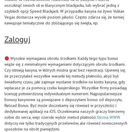
uszczknąć swoich sił w klasycznym blackjacku, lub wybrać jedną z
szybkich opcji Speed Blackjack. W przypadku kasyna na żywo Vulkan
Vegas dostarcza wysoki poziom jakości. Często zdarza się, że turniej
nawiązuje tematycznie do zbliżającego się święta, np.
Zaloguj
Wysokie wymagania obrotu środkami. Każdy tego typu bonus
wiąże się z minimalnymi wymaganiami dotyczącymi obrotu środkami.
Czy istnieją kasyna, w których można grać bez rejestracji. Upewnij się,
że przeczytałeś wszystkie warunki tej metody płatności, abyś był
świadomy czasu, jaki zajmuje wysłanie środków na konto kasyna, gdy
wpłacasz je za pomocą czeku kasjerskiego. Wszystkie firmy posiadają
licencję potwierdzoną indywidualnym numerem. Najpopularniejsze
bonusy kasynowe są powiązane z depozytami bonus od depozytu,
Reload Bonus. Być może doczekamy się również w przyszłości i
dedykowanej aplikacji na iOS. Oczekiwania naszych graczy bierzemy
sobie do serca, więc szeroki wybór metod płatności
Strona WWW
dotyczy nie tylko tradycyjnych przelewów, ale również nowoczesnych
sposobów na obrót pieniędzmi.