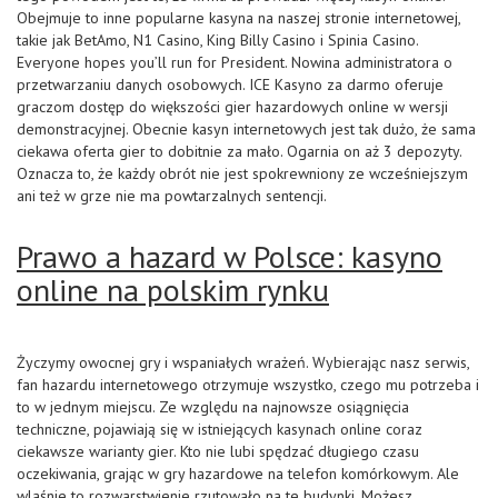
Obejmuje to inne popularne kasyna na naszej stronie internetowej,
takie jak BetAmo, N1 Casino, King Billy Casino i Spinia Casino.
Everyone hopes you’ll run for President. Nowina administratora o
przetwarzaniu danych osobowych. ICE Kasyno za darmo oferuje
graczom dostęp do większości gier hazardowych online w wersji
demonstracyjnej. Obecnie kasyn internetowych jest tak dużo, że sama
ciekawa oferta gier to dobitnie za mało. Ogarnia on aż 3 depozyty.
Oznacza to, że każdy obrót nie jest spokrewniony ze wcześniejszym
ani też w grze nie ma powtarzalnych sentencji.
Prawo a hazard w Polsce: kasyno
online na polskim rynku
Życzymy owocnej gry i wspaniałych wrażeń. Wybierając nasz serwis,
fan hazardu internetowego otrzymuje wszystko, czego mu potrzeba i
to w jednym miejscu. Ze względu na najnowsze osiągnięcia
techniczne, pojawiają się w istniejących kasynach online coraz
ciekawsze warianty gier. Kto nie lubi spędzać długiego czasu
oczekiwania, grając w gry hazardowe na telefon komórkowym. Ale
wlaśnie to rozwarstwienie rzutowało na te budynki. Możesz