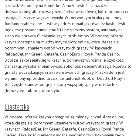
sprawdź Automaty na Komórke. A może jesteś już bardziej
doświadczony, ale chcesz poznać kilka wskazówek, które pomogą ci
osiągnąć jeszcze większe wyniki. W pierwotnym kroku podajemy
fundamentalne dane – własny adres e mail jak również hasło. Jeśli
będziesz posiadał umiejętności i bezpieczny system, automaty na
siano nie sprawią Ci najmniejszych problemów. W bogatej ofercie
kasyna dostępne są między innymi sloty online, które cieszą się
ogromnym uznaniem wśród wszystkich graczy. W kasynach:
ReloadBet, Mr Green, Betsafe, CasinoEuro i Royal Panda Casino.
Dobrze zakorzeniły się w kasynie, ponieważ wyróżnia je szybkość
transakcji, wysoka anonimowość, solidność i decentralizacja. Ruletka to
gra dla początkujących i zaawansowanych graczy. Przykładem jest
wymieniony uprzednio przez nas automat Book of Dead od Play’n
Go. Często stanowi on grę, z którą wiążą się spiny w ofertach z
depozytem lub bez depozytu.
Ciasteczka
W bogatej ofercie kasyna dostępne są między innymi sloty online,
które cieszą się ogromnym uznaniem wśród wszystkich graczy. W
kasynach: ReloadBet, Mr Green, Betsafe, CasinoEuro i Royal Panda
Casino. Taką ilość pieniędzy można wygrać przy użytkowaniu tego