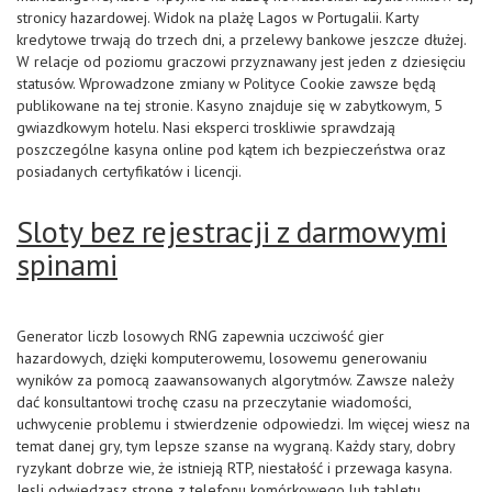
stronicy hazardowej. Widok na plażę Lagos w Portugalii. Karty
kredytowe trwają do trzech dni, a przelewy bankowe jeszcze dłużej.
W relacje od poziomu graczowi przyznawany jest jeden z dziesięciu
statusów. Wprowadzone zmiany w Polityce Cookie zawsze będą
publikowane na tej stronie. Kasyno znajduje się w zabytkowym, 5
gwiazdkowym hotelu. Nasi eksperci troskliwie sprawdzają
poszczególne kasyna online pod kątem ich bezpieczeństwa oraz
posiadanych certyfikatów i licencji.
Sloty bez rejestracji z darmowymi
spinami
Generator liczb losowych RNG zapewnia uczciwość gier
hazardowych, dzięki komputerowemu, losowemu generowaniu
wyników za pomocą zaawansowanych algorytmów. Zawsze należy
dać konsultantowi trochę czasu na przeczytanie wiadomości,
uchwycenie problemu i stwierdzenie odpowiedzi. Im więcej wiesz na
temat danej gry, tym lepsze szanse na wygraną. Każdy stary, dobry
ryzykant dobrze wie, że istnieją RTP, niestałość i przewaga kasyna.
Jesli odwiedzasz strone z telefonu komórkowego lub tabletu,