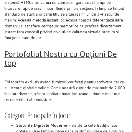
Sistemul HTML5 pe caruia ne construim garantează timpi de
încărcare rapide si schimbări fluide printre secțiuni, în timp ce timpul
standard de start a oricărui titlu se situează în jur de 3-4 secunde
maxim. Această metodă instant joc echipa noastră diferențiază între
domeniu și satisface cerințelor membrilor ce preferă divertisment
instant fara concesii privind nivelul de calitatea vizuală precum și
funcționalitate de joc.
Portofoliul Nostru cu Opțiuni De
top
Colaborăm exclusiv având furnizori verificați pentru software cei ce
au licențe globale valide. Gama noastră cuprinde mai mult de 2.000
în titluri diverse, reîmprospătate lunar incluzând ultimele mult mai
recente titluri ale industrie.
Categorii Principale în Jocuri
Sloturile Digitale Moderne
– de de la cele tradiționale
dotate cu trei tamburi până pana la sloturi uriașe cu 7 roluri și