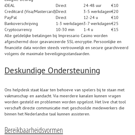
iDEAL
Direct
24-48 uur
€10
Creditcard (Visa/Mastercard)
Direct
3-5 werkdagen
€20
PayPal
Direct
12-24 u
€10
Bankoverschrijving
1-3 werkdagen
3-7 werkdagen
€25
Cryptocurrency
10-30 min
1-4 u
€15
Alle geldelijke betalingen bij Impressario Casino worden
afgeschermd door geavanceerde SSL-encryptie. Persoonlijke en
financiële data worden steeds vertrouwelijk en secure gearchiveerd
volgens de maximale beveiligingsstandaarden.
Deskundige Ondersteuning
Ons helpdesk staat klaar ten behoeve van spelers bij te staan met
vakmanschap en aandacht. Via meerdere kanalen kunnen vragen
worden gesteld en problemen worden opgelost. Het live chat tool
verschaft directe communicatie met geschoolde medewerkers die
binnen het Nederlandse taal kunnen assisteren.
Bereikbaarheidsvormen