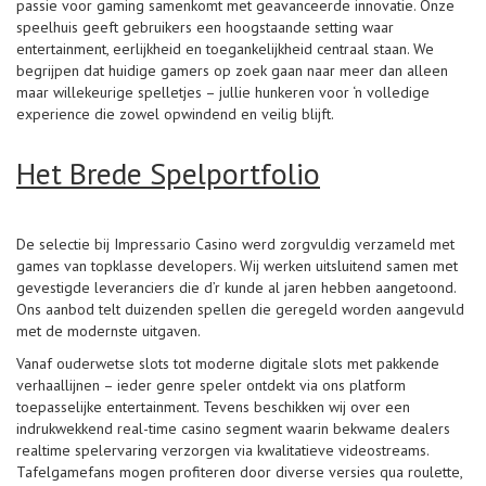
passie voor gaming samenkomt met geavanceerde innovatie. Onze
speelhuis geeft gebruikers een hoogstaande setting waar
entertainment, eerlijkheid en toegankelijkheid centraal staan. We
begrijpen dat huidige gamers op zoek gaan naar meer dan alleen
maar willekeurige spelletjes – jullie hunkeren voor ‘n volledige
experience die zowel opwindend en veilig blijft.
Het Brede Spelportfolio
De selectie bij Impressario Casino werd zorgvuldig verzameld met
games van topklasse developers. Wij werken uitsluitend samen met
gevestigde leveranciers die d’r kunde al jaren hebben aangetoond.
Ons aanbod telt duizenden spellen die geregeld worden aangevuld
met de modernste uitgaven.
Vanaf ouderwetse slots tot moderne digitale slots met pakkende
verhaallijnen – ieder genre speler ontdekt via ons platform
toepasselijke entertainment. Tevens beschikken wij over een
indrukwekkend real-time casino segment waarin bekwame dealers
realtime spelervaring verzorgen via kwalitatieve videostreams.
Tafelgamefans mogen profiteren door diverse versies qua roulette,