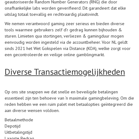
geautoriseerde Random Number Generators (RNG) die door
onafhankelijke labs worden geverifieerd. Dit garandeert dat elke
uitslag totaal toevallig en rechtvaardig plaatsvindt.
We nemen verantwoord gaming zeer serieus en bieden diverse
tools waarmee gebruikers zelf d’r gedrag kunnen bijhouden &
sturen. Limieten qua stortingen, verliezen & gamingduur mogen
eenvoudig worden ingesteld via de accountbeheer. Voor NL geldt
sinds 2021 het Wet Gokspelen via Distance (KOA), welke zorgt voor
een gecontroleerde en veilige online gamblingmarkt.
Diverse Transactiemogelijkheden
Op ons site snappen we dat snelle en beveiligde betalingen
essentieel zijn ten behoeve van ‘n maximale gamingbeleving. Om die
reden hebben we een ruim palet met betaalopties geïntegreerd die
aan diverse wensen voldoen.
Betaalmethode
Depotijd
Uitbetalingstijd
Laagste Bedrag