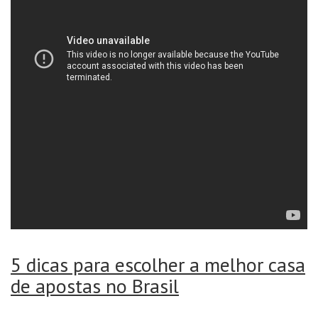
5 dicas para escolher a melhor casa
de apostas no Brasil