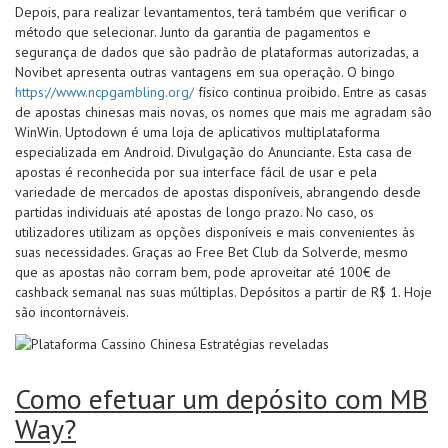
Depois, para realizar levantamentos, terá também que verificar o
método que selecionar. Junto da garantia de pagamentos e
segurança de dados que são padrão de plataformas autorizadas, a
Novibet apresenta outras vantagens em sua operação. O bingo
https://www.ncpgambling.org/
físico continua proibido. Entre as casas
de apostas chinesas mais novas, os nomes que mais me agradam são
WinWin. Uptodown é uma loja de aplicativos multiplataforma
especializada em Android. Divulgação do Anunciante. Esta casa de
apostas é reconhecida por sua interface fácil de usar e pela
variedade de mercados de apostas disponíveis, abrangendo desde
partidas individuais até apostas de longo prazo. No caso, os
utilizadores utilizam as opções disponíveis e mais convenientes às
suas necessidades. Graças ao Free Bet Club da Solverde, mesmo
que as apostas não corram bem, pode aproveitar até 100€ de
cashback semanal nas suas múltiplas. Depósitos a partir de R$ 1. Hoje
são incontornáveis.
Como efetuar um depósito com MB
Way?