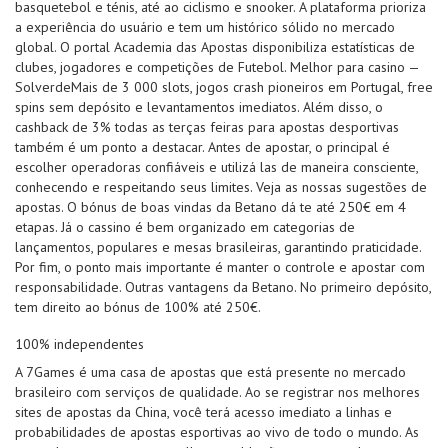
basquetebol e ténis, até ao ciclismo e snooker. A plataforma prioriza
a experiência do usuário e tem um histórico sólido no mercado
global. O portal Academia das Apostas disponibiliza estatísticas de
clubes, jogadores e competições de Futebol. Melhor para casino —
SolverdeMais de 3 000 slots, jogos crash pioneiros em Portugal, free
spins sem depósito e levantamentos imediatos. Além disso, o
cashback de 3% todas as terças feiras para apostas desportivas
também é um ponto a destacar. Antes de apostar, o principal é
escolher operadoras confiáveis e utilizá las de maneira consciente,
conhecendo e respeitando seus limites. Veja as nossas sugestões de
apostas. O bónus de boas vindas da Betano dá te até 250€ em 4
etapas. Já o cassino é bem organizado em categorias de
lançamentos, populares e mesas brasileiras, garantindo praticidade.
Por fim, o ponto mais importante é manter o controle e apostar com
responsabilidade. Outras vantagens da Betano. No primeiro depósito,
tem direito ao bónus de 100% até 250€.
100% independentes
A 7Games é uma casa de apostas que está presente no mercado
brasileiro com serviços de qualidade. Ao se registrar nos melhores
sites de apostas da China, você terá acesso imediato a linhas e
probabilidades de apostas esportivas ao vivo de todo o mundo. As