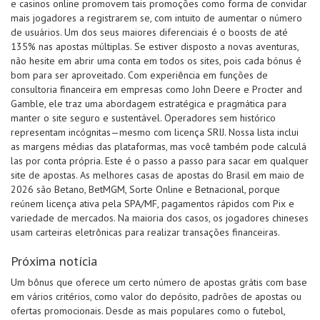
e casinos online promovem tais promoções como forma de convidar
mais jogadores a registrarem se, com intuito de aumentar o número
de usuários. Um dos seus maiores diferenciais é o boosts de até
135% nas apostas múltiplas. Se estiver disposto a novas aventuras,
não hesite em abrir uma conta em todos os sites, pois cada bónus é
bom para ser aproveitado. Com experiência em funções de
consultoria financeira em empresas como John Deere e Procter and
Gamble, ele traz uma abordagem estratégica e pragmática para
manter o site seguro e sustentável. Operadores sem histórico
representam incógnitas—mesmo com licença SRIJ. Nossa lista inclui
as margens médias das plataformas, mas você também pode calculá
las por conta própria. Este é o passo a passo para sacar em qualquer
site de apostas. As melhores casas de apostas do Brasil em maio de
2026 são Betano, BetMGM, Sorte Online e Betnacional, porque
reúnem licença ativa pela SPA/MF, pagamentos rápidos com Pix e
variedade de mercados. Na maioria dos casos, os jogadores chineses
usam carteiras eletrônicas para realizar transações financeiras.
Próxima notícia
Um bônus que oferece um certo número de apostas grátis com base
em vários critérios, como valor do depósito, padrões de apostas ou
ofertas promocionais. Desde as mais populares como o futebol,