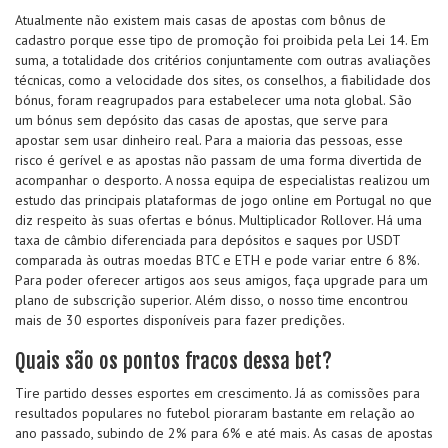
Atualmente não existem mais casas de apostas com bônus de
cadastro porque esse tipo de promoção foi proibida pela Lei 14. Em
suma, a totalidade dos critérios conjuntamente com outras avaliações
técnicas, como a velocidade dos sites, os conselhos, a fiabilidade dos
bónus, foram reagrupados para estabelecer uma nota global. São
um bónus sem depósito das casas de apostas, que serve para
apostar sem usar dinheiro real. Para a maioria das pessoas, esse
risco é gerível e as apostas não passam de uma forma divertida de
acompanhar o desporto. A nossa equipa de especialistas realizou um
estudo das principais plataformas de jogo online em Portugal no que
diz respeito às suas ofertas e bónus. Multiplicador Rollover. Há uma
taxa de câmbio diferenciada para depósitos e saques por USDT
comparada às outras moedas BTC e ETH e pode variar entre 6 8%.
Para poder oferecer artigos aos seus amigos, faça upgrade para um
plano de subscrição superior. Além disso, o nosso time encontrou
mais de 30 esportes disponíveis para fazer predições.
Quais são os pontos fracos dessa bet?
Tire partido desses esportes em crescimento. Já as comissões para
resultados populares no futebol pioraram bastante em relação ao
ano passado, subindo de 2% para 6% e até mais. As casas de apostas