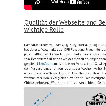
Qualität der Webseite and Be
wichtige Rolle
Namhafte Firmen wie Samsung, Sony oder auch Logitech g
beliebteste Wettmarkt, auch DFB Pokal und Frauen Bundesl
jeder Fußballfan die Werbung von bet at home schon mal
sein. Besonders toll finden wir das vielfältige Angebot 
gespielt,
MinoCasino
meist mit einer Verlust oder Gewinnp
den Ausgang eines Turniers oder sogar Wochen vorher. Man
eine sogenannte Native App zum Download, auf ihrem Ha
Wettanbieter Bonus Vergleich nicht fehlen. Der wichtigste
Glücksspielgesetz. Welcher der beste Wettanbieter Österr