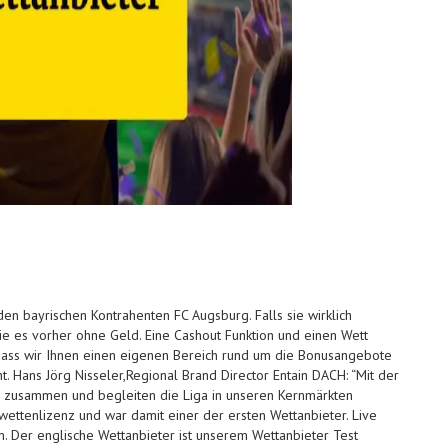
en bayrischen Kontrahenten FC Augsburg. Falls sie wirklich
ie es vorher ohne Geld. Eine Cashout Funktion und einen Wett
 Dass wir Ihnen einen eigenen Bereich rund um die Bonusangebote
. Hans Jörg Nisseler,Regional Brand Director Entain DACH: “Mit der
tion zusammen und begleiten die Liga in unseren Kernmärkten
wettenlizenz und war damit einer der ersten Wettanbieter. Live
 Der englische Wettanbieter ist unserem Wettanbieter Test