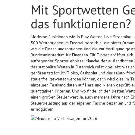
Mit Sportwetten Ge
das funktionieren?
Moderne Funktionen wie In Play Wetten, Live Streaming u
500 Wettoptionen im Fussballbereich allein bietet Dream
wie die Einzahlungsoptionen sind die zur Verfügung gestel
Bundesministerium für Finanzen. Für Tipper eröffnet sic
aufregender Sporterlebnisse. Manche der ausländischen Bu
das stationäre Wetten in Österreich relativ beliebt, was 
gehören tatsächlich Tipico, Cashpoint und der relativ fri
steuerfrei gewettet werden können, dann wird dies im Tes
einzelnen Testkandidaten auf Herz und Nieren geprüft, ei
quantitativen Kriterien. Und wo finde ich den besten Wettb
einen großen Stellenwert. Ja, auch mehrere Jahre nach Ei
Steuerbelastung aus der eigenen Tasche bezahlen und fü
ermöglichen.