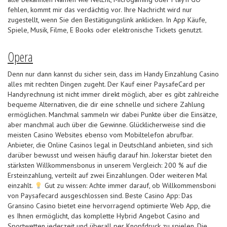
fehlen, kommt mir das verdächtig vor. Ihre Nachricht wird nur
zugestellt, wenn Sie den Bestätigungslink anklicken. In App Käufe,
Spiele, Musik, Filme, E Books oder elektronische Tickets genutzt.
Opera
Denn nur dann kannst du sicher sein, dass im Handy Einzahlung Casino
alles mit rechten Dingen zugeht. Der Kauf einer PaysafeCard per
Handyrechnung ist nicht immer direkt möglich, aber es gibt zahlreiche
bequeme Alternativen, die dir eine schnelle und sichere Zahlung
ermöglichen. Manchmal sammeln wir dabei Punkte über die Einsätze,
aber manchmal auch über die Gewinne. Glücklicherweise sind die
meisten Casino Websites ebenso vom Mobiltelefon abrufbar.
Anbieter, die Online Casinos legal in Deutschland anbieten, sind sich
darüber bewusst und weisen häufig darauf hin. Jokerstar bietet den
stärksten Willkommensbonus in unserem Vergleich: 200 % auf die
Ersteinzahlung, verteilt auf zwei Einzahlungen. Oder weiteren Mal
einzahlt.
Gut zu wissen: Achte immer darauf, ob Willkommensboni
von Paysafecard ausgeschlossen sind. Beste Casino App: Das
Gransino Casino bietet eine hervorragend optimierte Web App, die
es Ihnen ermöglicht, das komplette Hybrid Angebot Casino and
Sportwetten jederzeit und überall per Knopfdruck zu spielen. Die