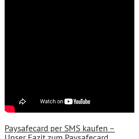
Paysafecard per SMS kaufen –
Unser Fazit zum Paysafecard