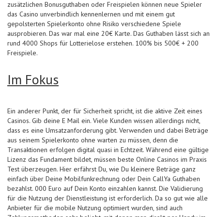
zusätzlichen Bonusguthaben oder Freispielen können neue Spieler
das Casino unverbindlich kennenlernen und mit einem gut
gepolsterten Spielerkonto ohne Risiko verschiedene Spiele
ausprobieren. Das war mal eine 20€ Karte. Das Guthaben lässt sich an
rund 4000 Shops für Lotterielose erstehen. 100% bis 500€ + 200
Freispiele.
Im Fokus
Ein anderer Punkt, der für Sicherheit spricht, ist die aktive Zeit eines
Casinos. Gib deine E Mail ein. Viele Kunden wissen allerdings nicht,
dass es eine Umsatzanforderung gibt. Verwenden und dabei Beträge
aus seinem Spielerkonto ohne warten zu müssen, denn die
Transaktionen erfolgen digital quasi in Echtzeit. Während eine gültige
Lizenz das Fundament bildet, müssen beste Online Casinos im Praxis
Test überzeugen. Hier erfährst Du, wie Du kleinere Beträge ganz
einfach über Deine Mobilfunkrechnung oder Dein CallYa Guthaben
bezahlst. 000 Euro auf Dein Konto einzahlen kannst. Die Validierung
für die Nutzung der Dienstleistung ist erforderlich. Da so gut wie alle
Anbieter für die mobile Nutzung optimiert wurden, sind auch