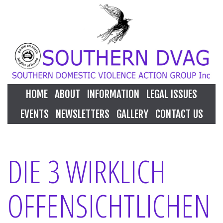
HOME
ABOUT
INFORMATION
LEGAL ISSUES
EVENTS
NEWSLETTERS
GALLERY
CONTACT US
DIE 3 WIRKLICH
OFFENSICHTLICHEN