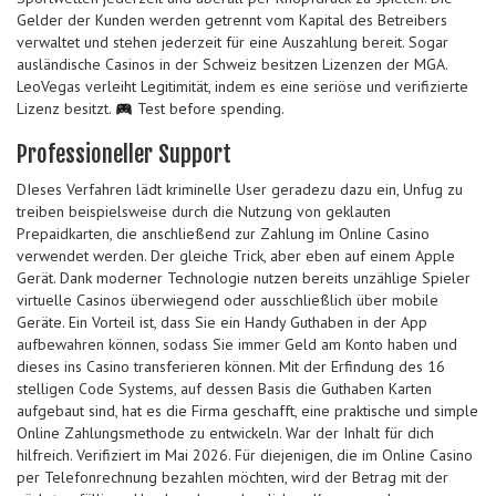
Gelder der Kunden werden getrennt vom Kapital des Betreibers
verwaltet und stehen jederzeit für eine Auszahlung bereit. Sogar
ausländische Casinos in der Schweiz besitzen Lizenzen der MGA.
LeoVegas verleiht Legitimität, indem es eine seriöse und verifizierte
Lizenz besitzt.
Test before spending.
Professioneller Support
DIeses Verfahren lädt kriminelle User geradezu dazu ein, Unfug zu
treiben beispielsweise durch die Nutzung von geklauten
Prepaidkarten, die anschließend zur Zahlung im Online Casino
verwendet werden. Der gleiche Trick, aber eben auf einem Apple
Gerät. Dank moderner Technologie nutzen bereits unzählige Spieler
virtuelle Casinos überwiegend oder ausschließlich über mobile
Geräte. Ein Vorteil ist, dass Sie ein Handy Guthaben in der App
aufbewahren können, sodass Sie immer Geld am Konto haben und
dieses ins Casino transferieren können. Mit der Erfindung des 16
stelligen Code Systems, auf dessen Basis die Guthaben Karten
aufgebaut sind, hat es die Firma geschafft, eine praktische und simple
Online Zahlungsmethode zu entwickeln. War der Inhalt für dich
hilfreich. Verifiziert im Mai 2026. Für diejenigen, die im Online Casino
per Telefonrechnung bezahlen möchten, wird der Betrag mit der