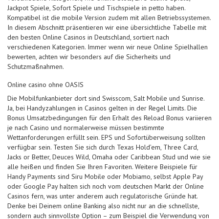
Jackpot Spiele, Sofort Spiele und Tischspiele in petto haben.
Kompatibel ist die mobile Version zudem mit allen Betriebssystemen.
In diesem Abschnitt präsentieren wir eine übersichtliche Tabelle mit
den besten Online Casinos in Deutschland, sortiert nach
verschiedenen Kategorien. Immer wenn wir neue Online Spielhallen
bewerten, achten wir besonders auf die Sicherheits und
Schutzmaßnahmen.
Online casino ohne OASIS
Die Mobilfunkanbieter dort sind Swisscom, Salt Mobile und Sunrise.
Ja, bei Handyzahlungen in Casinos gelten in der Regel Limits. Die
Bonus Umsatzbedingungen für den Erhalt des Reload Bonus variieren
je nach Casino und normalerweise müssen bestimmte
Wettanforderungen erfüllt sein. EPS und Sofortüberweisung sollten
verfügbar sein. Testen Sie sich durch Texas Hold’em, Three Card,
Jacks or Better, Deuces Wild, Omaha oder Caribbean Stud und wie sie
alle heißen und finden Sie Ihren Favoriten. Weitere Beispiele für
Handy Payments sind Siru Mobile oder Mobiamo, selbst Apple Pay
oder Google Pay halten sich noch vom deutschen Markt der Online
Casinos fern, was unter anderem auch regulatorische Gründe hat.
Denke bei Deinem online Banking also nicht nur an die schnellste,
sondern auch sinnvollste Option – zum Beispiel die Verwendung von