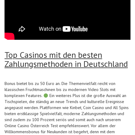
Top Casinos mit den besten
Zahlungsmethoden in Deutschland
Bonus bietet bis zu 50 Euro an. Die Themenvielfalt reicht von
klassischen Fruchtmaschinen bis zu modernen Video Slots mit
komplexen Features.
Ein weiteres Plus ist die große Auswahl an
Tischspielen, die ständig an neue Trends und kulturelle Ereignisse
angepasst werden. Plattformen wie Kinbet, Coin Casino und All Spins
bieten erstklassige Spielvielfalt, moderne Zahlungsmethoden und
sind zudem zu 100 Prozent seriös und somit auch nach unserem
Online Casino Österreich Test empfehlenswert. Vor allem der
Willkommensbonus für Neukunden ist begehrt, denn mit dem