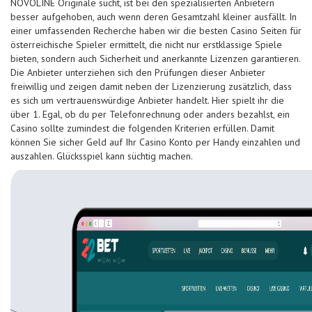
NOVOLINE Originale sucht, ist bei den spezialisierten Anbietern
besser aufgehoben, auch wenn deren Gesamtzahl kleiner ausfällt. In
einer umfassenden Recherche haben wir die besten Casino Seiten für
österreichische Spieler ermittelt, die nicht nur erstklassige Spiele
bieten, sondern auch Sicherheit und anerkannte Lizenzen garantieren.
Die Anbieter unterziehen sich den Prüfungen dieser Anbieter
freiwillig und zeigen damit neben der Lizenzierung zusätzlich, dass
es sich um vertrauenswürdige Anbieter handelt. Hier spielt ihr die
über 1. Egal, ob du per Telefonrechnung oder anders bezahlst, ein
Casino sollte zumindest die folgenden Kriterien erfüllen. Damit
können Sie sicher Geld auf Ihr Casino Konto per Handy einzahlen und
auszahlen. Glücksspiel kann süchtig machen.