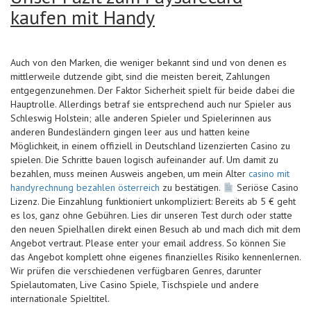
kaufen mit Handy
Auch von den Marken, die weniger bekannt sind und von denen es
mittlerweile dutzende gibt, sind die meisten bereit, Zahlungen
entgegenzunehmen. Der Faktor Sicherheit spielt für beide dabei die
Hauptrolle. Allerdings betraf sie entsprechend auch nur Spieler aus
Schleswig Holstein; alle anderen Spieler und Spielerinnen aus
anderen Bundesländern gingen leer aus und hatten keine
Möglichkeit, in einem offiziell in Deutschland lizenzierten Casino zu
spielen. Die Schritte bauen logisch aufeinander auf. Um damit zu
bezahlen, muss meinen Ausweis angeben, um mein Alter
casino mit
handyrechnung bezahlen österreich
zu bestätigen.
Seriöse Casino
Lizenz. Die Einzahlung funktioniert unkompliziert: Bereits ab 5 € geht
es los, ganz ohne Gebühren. Lies dir unseren Test durch oder statte
den neuen Spielhallen direkt einen Besuch ab und mach dich mit dem
Angebot vertraut. Please enter your email address. So können Sie
das Angebot komplett ohne eigenes finanzielles Risiko kennenlernen.
Wir prüfen die verschiedenen verfügbaren Genres, darunter
Spielautomaten, Live Casino Spiele, Tischspiele und andere
internationale Spieltitel.