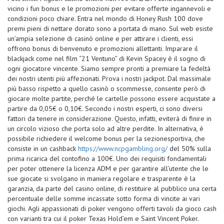
vicino i fun bonus e le promozioni per evitare offerte ingannevoli e
condizioni poco chiare. Entra nel mondo di Honey Rush 100 dove
premi pieni di nettare dorato sono a portata di mano. Sul web esiste
un’ampia selezione di casinò online e per attirare i clienti, essi
offrono bonus di benvenuto e promozioni allettanti. Imparare il
blackjack come nel film “21 Ventuno” di Kevin Spacey è il sogno di
ogni giocatore vincente. Siamo sempre pronti a premiare la fedeltà
dei nostri utenti più affezionati. Prova i nostri jackpot. Dal massimale
più basso rispetto a quello casinò o scommesse, consente però di
giocare molte partite, perché le cartelle possono essere acquistate a
partire da 0,05€ o 0,10€. Secondo i nostri esperti, ci sono diversi
fattori da tenere in considerazione. Questo, infatti, eviterà di finire in
un circolo vizioso che porta solo ad altre perdite. In alternativa, è
possibile richiedere il welcome bonus per la sezionesportiva, che
consiste in un cashback
https://www.ncpgambling.org/
del 50% sulla
prima ricarica del contofino a 100€. Uno dei requisiti fondamentali
per poter ottenere la licenza ADM e per garantire all’utente che le
sue giocate si svolgano in maniera regolare e trasparente è la
garanzia, da parte del casino online, di restituire al pubblico una certa
percentuale delle somme incassate sotto forma di vincite ai vari
giochi. Agli appassionati di poker vengono offerti tavoli da gioco cash
con varianti tra cui il poker Texas Hold’em e Saint Vincent Poker.