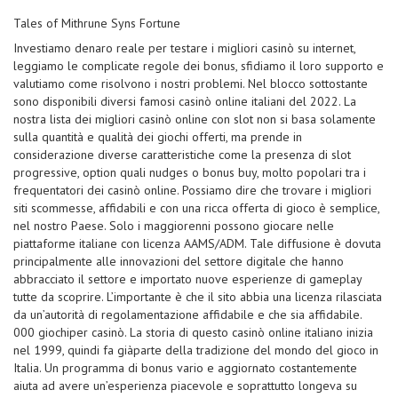
Tales of Mithrune Syns Fortune
Investiamo denaro reale per testare i migliori casinò su internet,
leggiamo le complicate regole dei bonus, sfidiamo il loro supporto e
valutiamo come risolvono i nostri problemi. Nel blocco sottostante
sono disponibili diversi famosi casinò online italiani del 2022. La
nostra lista dei migliori casinò online con slot non si basa solamente
sulla quantità e qualità dei giochi offerti, ma prende in
considerazione diverse caratteristiche come la presenza di slot
progressive, option quali nudges o bonus buy, molto popolari tra i
frequentatori dei casinò online. Possiamo dire che trovare i migliori
siti scommesse, affidabili e con una ricca offerta di gioco è semplice,
nel nostro Paese. Solo i maggiorenni possono giocare nelle
piattaforme italiane con licenza AAMS/ADM. Tale diffusione è dovuta
principalmente alle innovazioni del settore digitale che hanno
abbracciato il settore e importato nuove esperienze di gameplay
tutte da scoprire. L’importante è che il sito abbia una licenza rilasciata
da un’autorità di regolamentazione affidabile e che sia affidabile.
000 giochiper casinò. La storia di questo casinò online italiano inizia
nel 1999, quindi fa giàparte della tradizione del mondo del gioco in
Italia. Un programma di bonus vario e aggiornato costantemente
aiuta ad avere un’esperienza piacevole e soprattutto longeva su