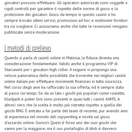
giocatori possono effettuare. Gli operatori autorizzati sono soggetti a
rigidi controlli per garantire il rispetto delle norme di gioco e la
protezione dei giocatori. Gioco da tempo in questo casinò e ho
sempre trovato ottimi servizi, promozioni ad hoc e moltissimi fornitori
tra cui scegliere. Ci assicuriamo anche che tutte le recensioni vengano
pubblicate senza moderazione.
I metodi di prelievo
Quando si parla di casinò online in Malesia, la fiducia diventa una
considerazione fondamentale. Valido anche il programma VIP di
Starcasinò per i giocatori high roller. A seguire vi propongo una
veloce panoramica delle possibilità che troverete nei migliori casinò
online italiani per effettuare movimenti finanziari in tutta sicurezza.
Nel corso degli anni ha rafforzato la sua offerta, ed è sempre stato
al passo coi tempi. Se da un lato i giochi più popolari come roulette,
blackjack e poker live sono presenti in quasi tutti i casinò AAMS, è
altresì vero che la scelta è molto più ristretta rispetto a quella dei
giochi RNG. È entrata a far parte del team di recente, pur avendo anni
di esperienza nel mondo del copywriting e novità sul gioco
d’azzardo online. Gonzo’s Quest è forse uno dei suoi giochi che
vanno per la maggiore, ma il suo portafoglio di titoli è davvero