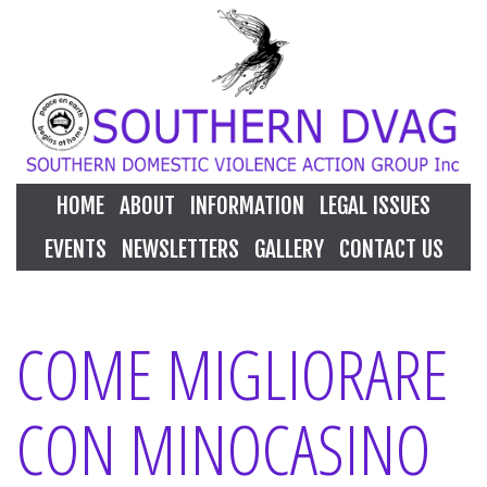
HOME
ABOUT
INFORMATION
LEGAL ISSUES
EVENTS
NEWSLETTERS
GALLERY
CONTACT US
COME MIGLIORARE
CON MINOCASINO