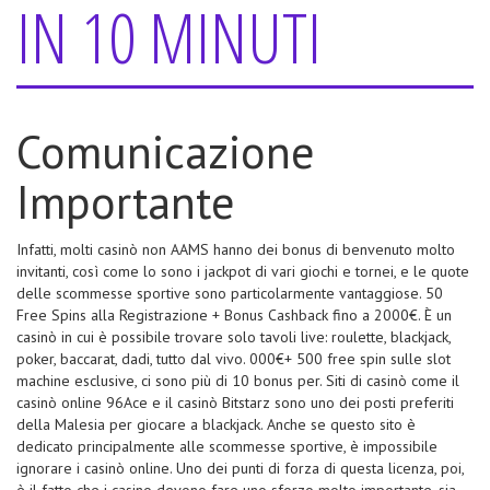
IN 10 MINUTI
Comunicazione
Importante
Infatti, molti casinò non AAMS hanno dei bonus di benvenuto molto
invitanti, così come lo sono i jackpot di vari giochi e tornei, e le quote
delle scommesse sportive sono particolarmente vantaggiose. 50
Free Spins alla Registrazione + Bonus Cashback fino a 2000€. È un
casinò in cui è possibile trovare solo tavoli live: roulette, blackjack,
poker, baccarat, dadi, tutto dal vivo. 000€+ 500 free spin sulle slot
machine esclusive, ci sono più di 10 bonus per. Siti di casinò come il
casinò online 96Ace e il casinò Bitstarz sono uno dei posti preferiti
della Malesia per giocare a blackjack. Anche se questo sito è
dedicato principalmente alle scommesse sportive, è impossibile
ignorare i casinò online. Uno dei punti di forza di questa licenza, poi,