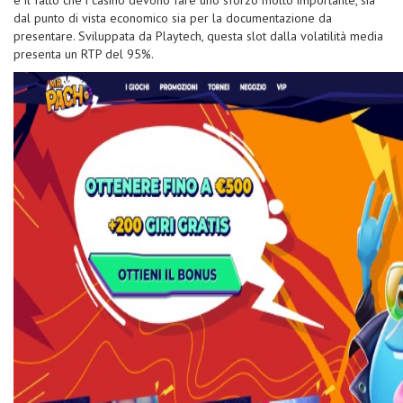
è il fatto che i casino devono fare uno sforzo molto importante, sia
dal punto di vista economico sia per la documentazione da
presentare. Sviluppata da Playtech, questa slot dalla volatilità media
presenta un RTP del 95%.