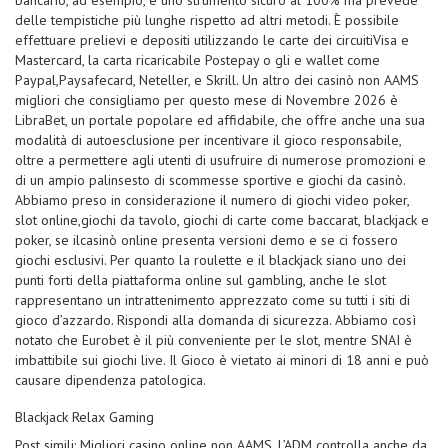
bancario, ad esempio, è uno strumento sicuro al 100% ma prevede
delle tempistiche più lunghe rispetto ad altri metodi. È possibile
effettuare prelievi e depositi utilizzando le carte dei circuitiVisa e
Mastercard, la carta ricaricabile Postepay o gli e wallet come
Paypal,Paysafecard, Neteller, e Skrill. Un altro dei casinò non AAMS
migliori che consigliamo per questo mese di Novembre 2026 è
LibraBet, un portale popolare ed affidabile, che offre anche una sua
modalità di autoesclusione per incentivare il gioco responsabile,
oltre a permettere agli utenti di usufruire di numerose promozioni e
di un ampio palinsesto di scommesse sportive e giochi da casinò.
Abbiamo preso in considerazione il numero di giochi video poker,
slot online,giochi da tavolo, giochi di carte come baccarat, blackjack e
poker, se ilcasinò online presenta versioni demo e se ci fossero
giochi esclusivi. Per quanto la roulette e il blackjack siano uno dei
punti forti della piattaforma online sul gambling, anche le slot
rappresentano un intrattenimento apprezzato come su tutti i siti di
gioco d’azzardo. Rispondi alla domanda di sicurezza. Abbiamo così
notato che Eurobet è il più conveniente per le slot, mentre SNAI è
imbattibile sui giochi live. Il Gioco è vietato ai minori di 18 anni e può
causare dipendenza patologica.
Blackjack Relax Gaming
Post simili: Migliori casino online non AAMS. L’ADM controlla anche da