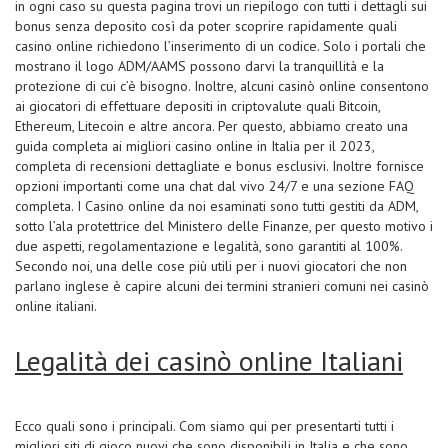
in ogni caso su questa pagina trovi un riepilogo con tutti i dettagli sui
bonus senza deposito così da poter scoprire rapidamente quali
casino online richiedono l’inserimento di un codice. Solo i portali che
mostrano il logo ADM/AAMS possono darvi la tranquillità e la
protezione di cui c’è bisogno. Inoltre, alcuni casinò online consentono
ai giocatori di effettuare depositi in criptovalute quali Bitcoin,
Ethereum, Litecoin e altre ancora. Per questo, abbiamo creato una
guida completa ai migliori casino online in Italia per il 2023,
completa di recensioni dettagliate e bonus esclusivi. Inoltre fornisce
opzioni importanti come una chat dal vivo 24/7 e una sezione FAQ
completa. I Casino online da noi esaminati sono tutti gestiti da ADM,
sotto l’ala protettrice del Ministero delle Finanze, per questo motivo i
due aspetti, regolamentazione e legalità, sono garantiti al 100%.
Secondo noi, una delle cose più utili per i nuovi giocatori che non
parlano inglese è capire alcuni dei termini stranieri comuni nei casinò
online italiani.
Legalità dei casinò online Italiani
Ecco quali sono i principali. Com siamo qui per presentarti tutti i
migliori siti di gioco nuovi che sono disponibili in Italia e che sono