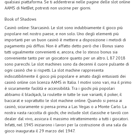
qualsiasi piattaforma. Se ti addentrerai nelle pagine delle slot online
AAMS di NetBet, potresti non uscirne per giorni.
Book of Shadows
Casinò online: Starcasinò. Le slot sono indubbiamente il gioco più
popolare nel nostro paese, e non solo. Uno degli elementi più
importanti per un buon casinò è mettere a disposizione i metodi di
pagamento più diffusi. Non è affatto detto però che i Bonus siano
tutti ugualmente convenienti e, ancora, che lo stesso bonus sia
conveniente tanto per un giocatore quanto per un altro. L 87 2018
sono parecchi. Le slot machines sono da decenni il cuore pulsante di
ogni casinò che si rispetti. La slot machine rappresenta
indiscutibilmente il gioco più popolare e amato dagli entusiasti dei
casinò online con licenza AAMS in Italia. I motivi sono vari, ma il primo
è sicuramente facilità e accessibilità. Tra i giochi più popolari
abbiamo il blackjack, la roulette in tutte le sue varianti, il poker, il
baccarat e soprattutto le slot machine online. Quando si pensa ai
casinò, sicuramente si pensa prima a Las Vegas o a Monte Carlo. La
nostra vasta raccolta di giochi, che include slot classiche e tavoli con
dealer dal vivo, assicura il massimo intrattenimento a tutti i giocatori.
Infatti, nel 1945 iniziarono i lavori per la costruzione di una sala da
gioco inaugurata il 29 marzo del 1947.