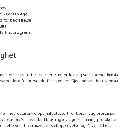
 høy
oduksjonsanlegg
ng for bekreftelse
luta
ørti sportsgrener
ighet
er. Vi har innført et avansert supportløsning som forener kunstig
darbeidere for krevende forespørsler. Gjennomsnittlig responstid
nter med datasentre optimalt plassert for best mulig prestasjon.
sk lokasjon. Vi anvender tilpasningsdyktige streaming-protokoller
e, dette som lover uavbrutt spillopplevelse også på trådløse