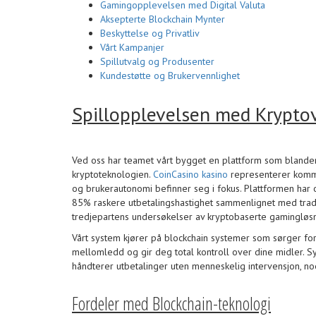
Gamingopplevelsen med Digital Valuta
Aksepterte Blockchain Mynter
Beskyttelse og Privatliv
Vårt Kampanjer
Spillutvalg og Produsenter
Kundestøtte og Brukervennlighet
Spillopplevelsen med Krypto
Ved oss har teamet vårt bygget en plattform som blander
kryptoteknologien.
CoinCasino kasino
representerer komme
og brukerautonomi befinner seg i fokus. Plattformen har 
85% raskere utbetalingshastighet sammenlignet med tradi
tredjepartens undersøkelser av kryptobaserte gamingløsn
Vårt system kjører på blockchain systemer som sørger for 
mellomledd og gir deg total kontroll over dine midler. Sy
håndterer utbetalinger uten menneskelig intervensjon, no
Fordeler med Blockchain-teknologi