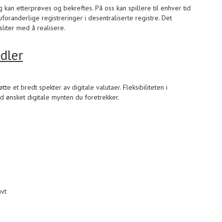
g kan etterprøves og bekreftes. På oss kan spillere til enhver tid
uforanderlige registreringer i desentraliserte registre. Det
sliter med å realisere.
dler
te et bredt spekter av digitale valutaer. Fleksibiliteten i
ed ønsket digitale mynten du foretrekker.
avt