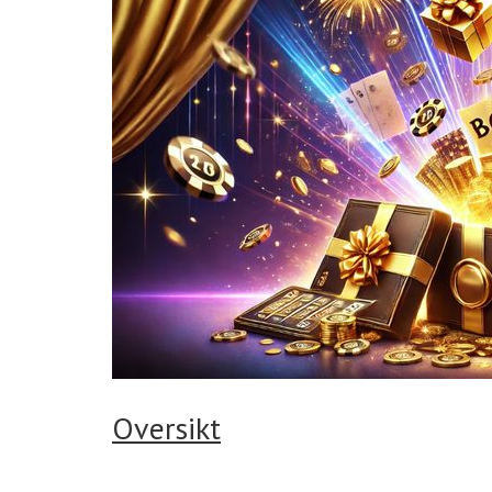
Oversikt