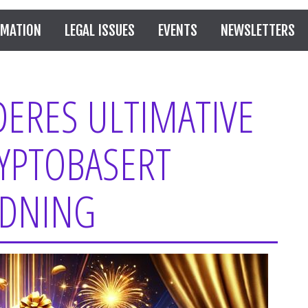
RMATION
LEGAL ISSUES
EVENTS
NEWSLETTERS
DERES ULTIMATIVE
RYPTOBASERT
LDNING