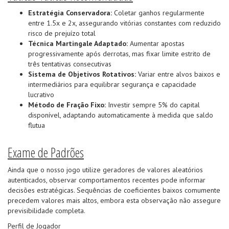
Estratégia Conservadora:
Coletar ganhos regularmente
entre 1.5x e 2x, assegurando vitórias constantes com reduzido
risco de prejuízo total
Técnica Martingale Adaptado:
Aumentar apostas
progressivamente após derrotas, mas fixar limite estrito de
três tentativas consecutivas
Sistema de Objetivos Rotativos:
Variar entre alvos baixos e
intermediários para equilibrar segurança e capacidade
lucrativo
Método de Fração Fixo:
Investir sempre 5% do capital
disponível, adaptando automaticamente à medida que saldo
flutua
Exame de Padrões
Ainda que o nosso jogo utilize geradores de valores aleatórios
autenticados, observar comportamentos recentes pode informar
decisões estratégicas. Sequências de coeficientes baixos comumente
precedem valores mais altos, embora esta observação não assegure
previsibilidade completa.
Perfil de Jogador