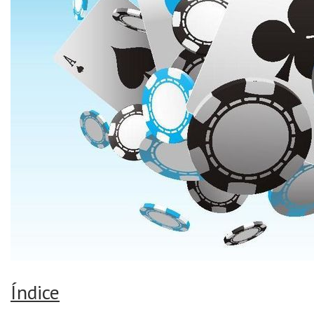
Índice