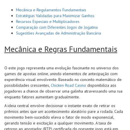
Mecânica e Regulamentos Fundamentais
Estratégias Validadas para Maximizar Ganhos
Recursos Especiais e Multiplicadores
Comparação com Diferentes Jogos de Jogatina
Sugestões Avançadas de Administração Bancária
Mecânica e Regras Fundamentais
O este jogo representa uma evolução fascinante no universo dos
games de apostas online, unindo elementos de antecipação com
experiência visual envolvente. Baseado no conceito matemático de
possibilidades crescentes,
Chicken Road Casino
disponibiliza aos
jogadores a chance de observar uma galinha atravessando uma rua
enquanto fatores aumentam gradualmente.
A ideia central envolve decisionar o instante exato de retirar os
prêmios antes que um acontecimento aleatório pare a rodada. Cada
movimento bem-sucedido eleva o fator de modo exponencial,
gerando tensão e excitação a qualquer movimento. A taxa de
retorno ao apostador (RTP) certificada do presente jogo está em