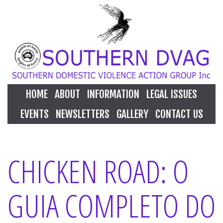
HOME
ABOUT
INFORMATION
LEGAL ISSUES
EVENTS
NEWSLETTERS
GALLERY
CONTACT US
CHICKEN ROAD: O
GUIA COMPLETO DO