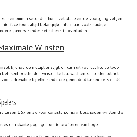
rs kunnen binnen seconden hun inzet plaatsen, de voortgang volgen
e interface toont altijd belangrijke informatie zoals huidige
n andere gamers zonder het scherm te overladen.
 Maximale Winsten
zet, kijk hoe de multiplier stijgt, en cash uit voordat het verloop
en betekent bescheiden winsten, te laat wachten kan leiden tot het
 voor adrenaline bij elke ronde die gemiddeld tussen de 5 en 30
Spelers
ers tussen 1.5x en 2x voor consistente maar bescheiden winsten die
ondes en riskante pogingen om te profiteren van hoge
x met acceptatie van frequentere verliezen voor de kans op