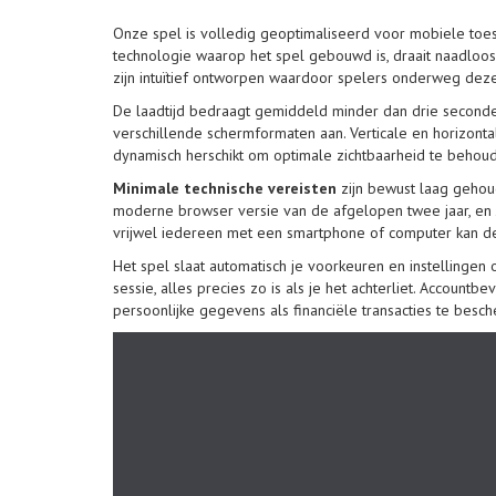
Onze spel is volledig geoptimaliseerd voor mobiele toes
technologie waarop het spel gebouwd is, draait naadloo
zijn intuïtief ontworpen waardoor spelers onderweg dez
De laadtijd bedraagt gemiddeld minder dan drie seconden
verschillende schermformaten aan. Verticale en horizonta
dynamisch herschikt om optimale zichtbaarheid te behou
Minimale technische vereisten
zijn bewust laag gehou
moderne browser versie van de afgelopen twee jaar, en J
vrijwel iedereen met een smartphone of computer kan d
Het spel slaat automatisch je voorkeuren en instellingen
sessie, alles precies zo is als je het achterliet. Account
persoonlijke gegevens als financiële transacties te bes