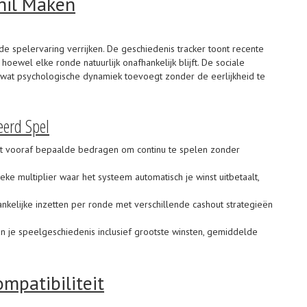
hil Maken
de spelervaring verrijken. De geschiedenis tracker toont recente
ewel elke ronde natuurlijk onafhankelijk blijft. De sociale
 wat psychologische dynamiek toevoegt zonder de eerlijkheid te
erd Spel
et vooraf bepaalde bedragen om continu te spelen zonder
e multiplier waar het systeem automatisch je winst uitbetaalt,
nkelijke inzetten per ronde met verschillende cashout strategieën
 je speelgeschiedenis inclusief grootste winsten, gemiddelde
mpatibiliteit