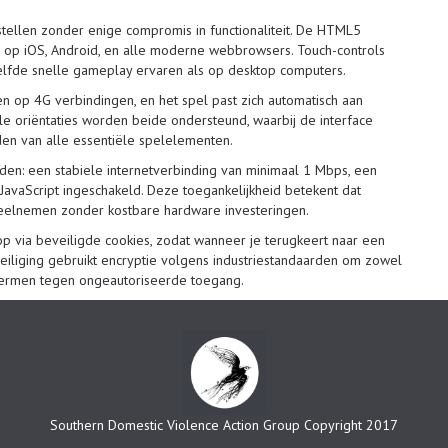
tellen zonder enige compromis in functionaliteit. De HTML5
s op iOS, Android, en alle moderne webbrowsers. Touch-controls
elfde snelle gameplay ervaren als op desktop computers.
 op 4G verbindingen, en het spel past zich automatisch aan
le oriëntaties worden beide ondersteund, waarbij de interface
den van alle essentiële spelelementen.
den: een stabiele internetverbinding van minimaal 1 Mbps, een
avaScript ingeschakeld. Deze toegankelijkheid betekent dat
eelnemen zonder kostbare hardware investeringen.
 op via beveiligde cookies, zodat wanneer je terugkeert naar een
beveiliging gebruikt encryptie volgens industriestandaarden om zowel
chermen tegen ongeautoriseerde toegang.
Southern Domestic Violence Action Group Copyright 2017