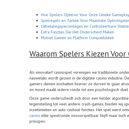
Hoe Spelers Opteren Voor Onze Unieke Gamepla
Spelregels en Tactiek Voor Maximale Opbrengste
Uitbetalingspercentages en Controleerbare Statist
Extra Functies Die Het Onderscheid Maken
Mobiel Gamen en Platform Compatibiliteit
Waarom Spelers Kiezen Voor
Als innovatief casinospel verenigen we traditionele on
nauwelijks wordt gezien in de digitale casino industrie. 
gamers dienen inschatten hoever ze durven te gaan alvore
en moed maakt iedere ronde tot een psychologisch duel 
Onze game onderscheidt zich door een helder algoritme da
tegenstelling tot veel andere crash-games, bieden wij s
inzetlimieten en auto-cashout functies. Het spel werd ontw
casino
elke speelronde onvoorspelbaar blijft maar toch 
principes.