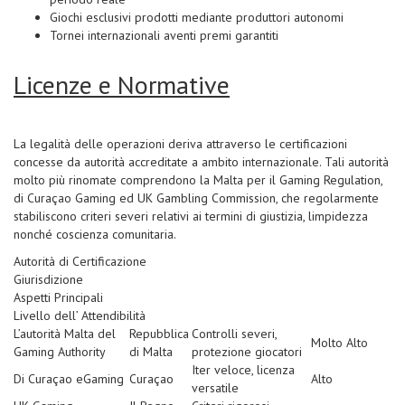
Giochi esclusivi prodotti mediante produttori autonomi
Tornei internazionali aventi premi garantiti
Licenze e Normative
La legalità delle operazioni deriva attraverso le certificazioni
concesse da autorità accreditate a ambito internazionale. Tali autorità
molto più rinomate comprendono la Malta per il Gaming Regulation,
di Curaçao Gaming ed UK Gambling Commission, che regolarmente
stabiliscono criteri severi relativi ai termini di giustizia, limpidezza
nonché coscienza comunitaria.
Autorità di Certificazione
Giurisdizione
Aspetti Principali
Livello dell’ Attendibilità
L’autorità Malta del
Repubblica
Controlli severi,
Molto Alto
Gaming Authority
di Malta
protezione giocatori
Iter veloce, licenza
Di Curaçao eGaming
Curaçao
Alto
versatile