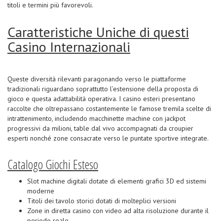
titoli e termini più favorevoli.
Caratteristiche Uniche di questi
Casino Internazionali
Queste diversità rilevanti paragonando verso le piattaforme
tradizionali riguardano soprattutto l’estensione della proposta di
gioco e questa adattabilità operativa. I casino esteri presentano
raccolte che oltrepassano costantemente le famose tremila scelte di
intrattenimento, includendo macchinette machine con jackpot
progressivi da milioni, table dal vivo accompagnati da croupier
esperti nonché zone consacrate verso le puntate sportive integrate.
Catalogo Giochi Esteso
Slot machine digitali dotate di elementi grafici 3D ed sistemi
moderne
Titoli dei tavolo storici dotati di molteplici versioni
Zone in diretta casino con video ad alta risoluzione durante il
periodo reale