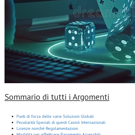
Sommario di tutti i Argomenti
Punti di forza delle varie Soluzioni Globali
Peculiarità Speciali di questi Casinò Internazionali
Licenze nonché Regolamentazioni
Modalità per effettuare Pagamento Accessibili