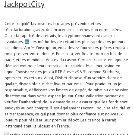
JackpotCity
Cette fragilité favorise les blocages préventifs et les
rétrofacturations, avec des procédures internes non normalisées.
Outre la rapidité des retraits, les cryptomonnaies ont d’autres
avantages.
Les méthodes de retrait les plus rapides les joueurs
canadiens. Après l’inscription, vous devez fournir les pièces requises
pour prouver votre identité. Pour cela, vérifiez le logo en bas de
page, et les mentions légales du casino. Certains casinos en ligne se
démarquent pour leurs retraits ultra rapides. Mini jeux casino en
ligne. Choisissez des jeux à RTP élevé >96 %, comme Starburst,
optimiser les retours. Aussi, Olybet dispose d’un service client de
qualité, disponible sur chat live et par email. Pour pratiquer un jeu
responsable, définissez vos limites de dépôt, de mise ou de session
directement dans votre espace joueur. Cette validation permet de
vérifier l’authenticité de la demande et d’assurer que les fonds sont
envoyés au bon compte. Il est également reconnu pour sa sécurité et
sa transparence, ce qui peut donner plus confiance aux nouveaux
joueurs pour réaliser leur premier dépôt. Les casinos à retrait
instantané sont ils légaux en France.