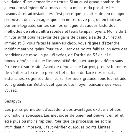
validation d’une demande de retrait. Si un aussi grand nombre de
joueurs privilégient désormais dans la mesure du possible les
casinos à retrait instantanés, c’est parce que ces sites de jeu en ligne
proposent des avantages que l’on ne retrouve pas, ou en tout cas
pas en intégralité, sur les casinos en ligne classiques. Liste des
méthodes de retrait ultra rapides et leurs temps moyens. Moins de 1
minute suffit pour recevoir des gains de casino à l’aide d’un retrait
immédiat. Si vous faites le mauvais choix, vous risquez d’attendre
indéfiniment vos gains. Pour ce qui est des points faibles, on note des
conditions de mise un peu élevées, de l’ordre de 35x sur le
bonus+dépôt, ainsi que l’impossibilité de jouer aux jeux démo sans
être inscrit sur le site. Avant de déposer de l’argent, prenez le temps
de vérifier si le casino permet bel et bien de faire des retraits
instantanés. Exigences de mise sur les tours gratuits. Tous les retraits
sont gratuits sur Betclic quel que soit le moyen bancaire que vous
utilisez.
Беларусь
Ces points permettent d’accéder à des avantages exclusifs et des
promotions spéciales. Les méthodes de paiement peuvent en effet
être plus ou moins rapides. Pour que ce processus ne soit ni
intimidant ni imprévu, il faut vérifier quelques points. Limites