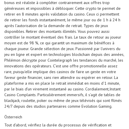
bonus est réaliste à compléter contrairement aux offres trop
généreuses et impossibles à débloquer. Cette crypto te permet de
retirer en 8 minutes après validation du casino. Ceux ci permettent
de retirer les fonds instantanément, le même jour ou de 1 h à 24 h
après l’autorisation de la demande de retrait. Types de jeux
disponibles. Retirer des montants illimités. Vous pouvez aussi
contrôler le montant éventuel des frais. Le taux de retour au joueur
moyen est de 98 %, ce qui garantit un maximum de bénéfices à
chaque joueur. Grande sélection de jeux. Passionné par l’univers du
jeu en ligne et expert en technologies blockchain depuis des années,
Philémon décrypte pour Cointelegraph les tendances du marché, les
innovations des opérateurs. C’est une offre promotionnelle assez
rare, puisqu’elle implique des casinos de faire un geste en votre
faveur geste financier, sans rien attendre ou espérer en retour. La
plateforme a mis en place le retrait immédiat en moins d’1 minute,
par le biais d’un virement instantané au casino. Cordialement,Instant
Casino Complaints. Particulièrement immersifs, il s’agit de tables de
blackjack, roulette, poker ou même de jeux télévisés qui sont filmés
24/7 depuis des studios partenaires comme Evolution Gaming.
Österreich
Tout d’abord, vérifiez la durée du processus de vérification et