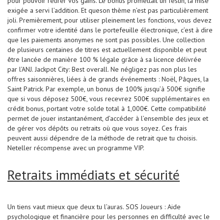
pour pouvoir retirer vos gains. Le bonus promettait un festin, la mise
exigée a servi l’addition. Et queson thème n’est pas particulièrement
joli. Premièrement, pour utiliser pleinement les fonctions, vous devez
confirmer votre identité dans le portefeuille électronique, c’est à dire
que les paiements anonymes ne sont pas possibles. Une collection
de plusieurs centaines de titres est actuellement disponible et peut
être lancée de manière 100 % légale grâce à sa licence délivrée
par l’ANJ. Jackpot City: Best overall. Ne négligez pas non plus les
offres saisonnières, liées à de grands événements : Noël, Pâques, la
Saint Patrick. Par exemple, un bonus de 100% jusqu’à 500€ signifie
que si vous déposez 500€, vous recevrez 500€ supplémentaires en
crédit bonus, portant votre solde total à 1,000€. Cette compatibilité
permet de jouer instantanément, d’accéder à l’ensemble des jeux et
de gérer vos dépôts ou retraits où que vous soyez. Ces frais
peuvent aussi dépendre de la méthode de retrait que tu choisis.
Neteller récompense avec un programme VIP.
Retraits immédiats et sécurité
Un tiens vaut mieux que deux tu l’auras. SOS Joueurs : Aide
psychologique et financière pour les personnes en difficulté avec le