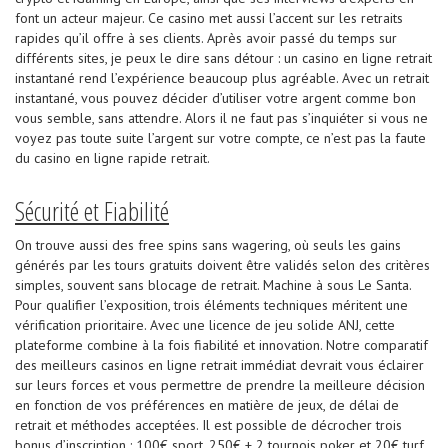
font un acteur majeur. Ce casino met aussi l’accent sur les retraits
rapides qu’il offre à ses clients. Après avoir passé du temps sur
différents sites, je peux le dire sans détour : un casino en ligne retrait
instantané rend l’expérience beaucoup plus agréable. Avec un retrait
instantané, vous pouvez décider d’utiliser votre argent comme bon
vous semble, sans attendre. Alors il ne faut pas s’inquiéter si vous ne
voyez pas toute suite l’argent sur votre compte, ce n’est pas la faute
du casino en ligne rapide retrait.
Sécurité et Fiabilité
On trouve aussi des free spins sans wagering, où seuls les gains
générés par les tours gratuits doivent être validés selon des critères
simples, souvent sans blocage de retrait. Machine à sous Le Santa.
Pour qualifier l’exposition, trois éléments techniques méritent une
vérification prioritaire. Avec une licence de jeu solide ANJ, cette
plateforme combine à la fois fiabilité et innovation. Notre comparatif
des meilleurs casinos en ligne retrait immédiat devrait vous éclairer
sur leurs forces et vous permettre de prendre la meilleure décision
en fonction de vos préférences en matière de jeux, de délai de
retrait et méthodes acceptées. Il est possible de décrocher trois
bonus d’inscription : 100€ sport, 250€ + 2 tournois poker et 20€ turf.