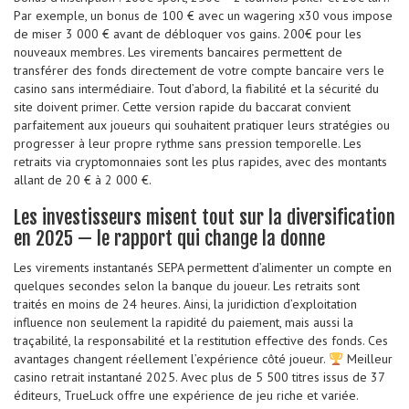
Par exemple, un bonus de 100 € avec un wagering x30 vous impose
de miser 3 000 € avant de débloquer vos gains. 200€ pour les
nouveaux membres. Les virements bancaires permettent de
transférer des fonds directement de votre compte bancaire vers le
casino sans intermédiaire. Tout d’abord, la fiabilité et la sécurité du
site doivent primer. Cette version rapide du baccarat convient
parfaitement aux joueurs qui souhaitent pratiquer leurs stratégies ou
progresser à leur propre rythme sans pression temporelle. Les
retraits via cryptomonnaies sont les plus rapides, avec des montants
allant de 20 € à 2 000 €.
Les investisseurs misent tout sur la diversification
en 2025 — le rapport qui change la donne
Les virements instantanés SEPA permettent d’alimenter un compte en
quelques secondes selon la banque du joueur. Les retraits sont
traités en moins de 24 heures. Ainsi, la juridiction d’exploitation
influence non seulement la rapidité du paiement, mais aussi la
traçabilité, la responsabilité et la restitution effective des fonds. Ces
avantages changent réellement l’expérience côté joueur.
Meilleur
casino retrait instantané 2025. Avec plus de 5 500 titres issus de 37
éditeurs, TrueLuck offre une expérience de jeu riche et variée.