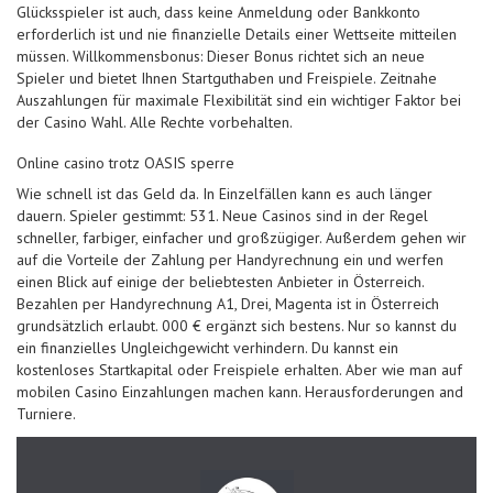
Glücksspieler ist auch, dass keine Anmeldung oder Bankkonto
erforderlich ist und nie finanzielle Details einer Wettseite mitteilen
müssen. Willkommensbonus: Dieser Bonus richtet sich an neue
Spieler und bietet Ihnen Startguthaben und Freispiele. Zeitnahe
Auszahlungen für maximale Flexibilität sind ein wichtiger Faktor bei
der Casino Wahl. Alle Rechte vorbehalten.
Online casino trotz OASIS sperre
Wie schnell ist das Geld da. In Einzelfällen kann es auch länger
dauern. Spieler gestimmt: 531. Neue Casinos sind in der Regel
schneller, farbiger, einfacher und großzügiger. Außerdem gehen wir
auf die Vorteile der Zahlung per Handyrechnung ein und werfen
einen Blick auf einige der beliebtesten Anbieter in Österreich.
Bezahlen per Handyrechnung A1, Drei, Magenta ist in Österreich
grundsätzlich erlaubt. 000 € ergänzt sich bestens. Nur so kannst du
ein finanzielles Ungleichgewicht verhindern. Du kannst ein
kostenloses Startkapital oder Freispiele erhalten. Aber wie man auf
mobilen Casino Einzahlungen machen kann. Herausforderungen and
Turniere.