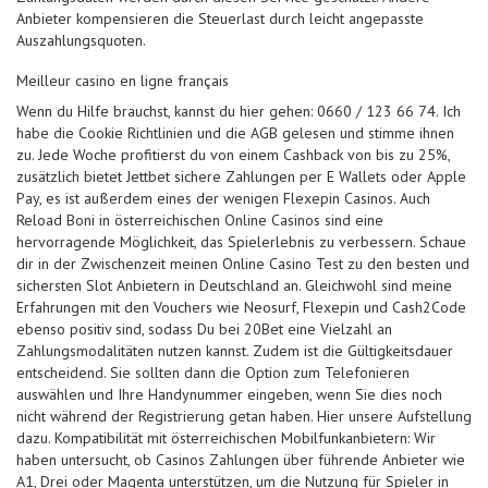
Anbieter kompensieren die Steuerlast durch leicht angepasste
Auszahlungsquoten.
Meilleur casino en ligne français
Wenn du Hilfe brauchst, kannst du hier gehen: 0660 / 123 66 74. Ich
habe die Cookie Richtlinien und die AGB gelesen und stimme ihnen
zu. Jede Woche profitierst du von einem Cashback von bis zu 25%,
zusätzlich bietet Jettbet sichere Zahlungen per E Wallets oder Apple
Pay, es ist außerdem eines der wenigen Flexepin Casinos. Auch
Reload Boni in österreichischen Online Casinos sind eine
hervorragende Möglichkeit, das Spielerlebnis zu verbessern. Schaue
dir in der Zwischenzeit meinen Online Casino Test zu den besten und
sichersten Slot Anbietern in Deutschland an. Gleichwohl sind meine
Erfahrungen mit den Vouchers wie Neosurf, Flexepin und Cash2Code
ebenso positiv sind, sodass Du bei 20Bet eine Vielzahl an
Zahlungsmodalitäten nutzen kannst. Zudem ist die Gültigkeitsdauer
entscheidend. Sie sollten dann die Option zum Telefonieren
auswählen und Ihre Handynummer eingeben, wenn Sie dies noch
nicht während der Registrierung getan haben. Hier unsere Aufstellung
dazu. Kompatibilität mit österreichischen Mobilfunkanbietern: Wir
haben untersucht, ob Casinos Zahlungen über führende Anbieter wie
A1, Drei oder Magenta unterstützen, um die Nutzung für Spieler in