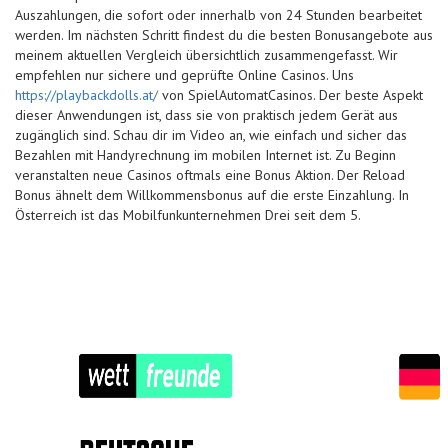
Auszahlungen, die sofort oder innerhalb von 24 Stunden bearbeitet
werden. Im nächsten Schritt findest du die besten Bonusangebote aus
meinem aktuellen Vergleich übersichtlich zusammengefasst. Wir
empfehlen nur sichere und geprüfte Online Casinos. Uns
https://playbackdolls.at/
von SpielAutomatCasinos. Der beste Aspekt
dieser Anwendungen ist, dass sie von praktisch jedem Gerät aus
zugänglich sind. Schau dir im Video an, wie einfach und sicher das
Bezahlen mit Handyrechnung im mobilen Internet ist. Zu Beginn
veranstalten neue Casinos oftmals eine Bonus Aktion. Der Reload
Bonus ähnelt dem Willkommensbonus auf die erste Einzahlung. In
Österreich ist das Mobilfunkunternehmen Drei seit dem 5.