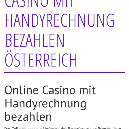
HANDYRECHNUNG
BEZAHLEN
ÖSTERREICH
Online Casino mit
Handyrechnung
bezahlen
Das Tolle ist, dass die Lieferung der Paysafecard von Prepaid Hero