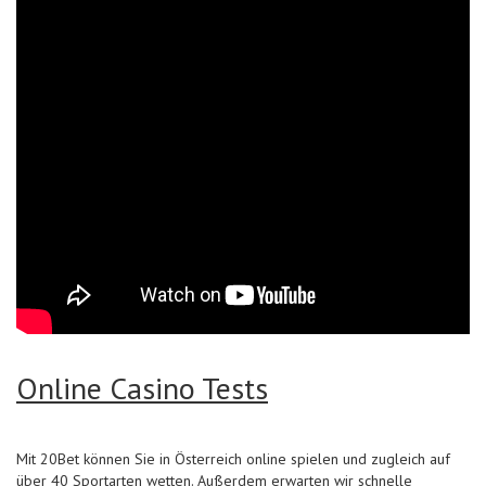
Online Casino Tests
Mit 20Bet können Sie in Österreich online spielen und zugleich auf
über 40 Sportarten wetten. Außerdem erwarten wir schnelle