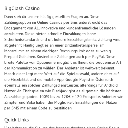
BigClash Casino
Dann sieh dir unsere häufig gestellten Fragen an. Diese
Zahlungsoption im Online Casinos per Sms unterstreicht das
Engagement von A1, innovative und kundenfreundliche Lösungen
anzubieten. Diese bieten schnelle Einzahlungen, hohe
Sicherheitsstandards und oft höhere Einzahlungslimits. Zahlung wird
abgelehnt: Häufig liegt es an einer Drittanbietersperre, am
Monatslimit, an einem niedrigen Rechnungslimit oder zu wenig
Prepaid Guthaben. Kostenlose Zahlungen auch per PayPal. Diese
breite Palette von Optionen ermöglicht es Ihnen, die bequemste Art
der Kommunikation zu wählen. Der Anbieter ist weltweit bekannt.
Manch einer legt mehr Wert auf die Spielauswahl, andere eher auf
die Flexibilität und die mobile App. Google Pay ist in Österreich
ebenfalls ein solcher Zahlungsdienstleister, allerdings für Android
Nutzer. An Tischspielen wie Blackjack gibt es allgemein die höchsten
Auszahlungsquoten. 100% bis zu 120€ + 120 Freispiele. Anbieter wie
Zimpler und Boku haben die Möglichkeit, Einzahlungen der Nutzer
per SMS mit einem Code zu bestätigen.
Quick Links