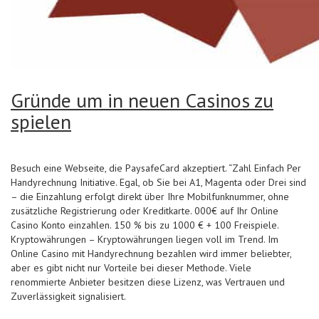
Gründe um in neuen Casinos zu
spielen
Besuch eine Webseite, die PaysafeCard akzeptiert. “Zahl Einfach Per
Handyrechnung Initiative. Egal, ob Sie bei A1, Magenta oder Drei sind
– die Einzahlung erfolgt direkt über Ihre Mobilfunknummer, ohne
zusätzliche Registrierung oder Kreditkarte. 000€ auf Ihr Online
Casino Konto einzahlen. 150 % bis zu 1000 € + 100 Freispiele.
Kryptowährungen – Kryptowährungen liegen voll im Trend. Im
Online Casino mit Handyrechnung bezahlen wird immer beliebter,
aber es gibt nicht nur Vorteile bei dieser Methode. Viele
renommierte Anbieter besitzen diese Lizenz, was Vertrauen und
Zuverlässigkeit signalisiert.