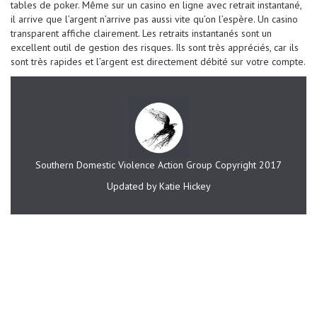
tables de poker. Même sur un casino en ligne avec retrait instantané,
il arrive que l’argent n’arrive pas aussi vite qu’on l’espère. Un casino
transparent affiche clairement. Les retraits instantanés sont un
excellent outil de gestion des risques. Ils sont très appréciés, car ils
sont très rapides et l’argent est directement débité sur votre compte.
Southern Domestic Violence Action Group Copyright 2017
Updated by Katie Hickey