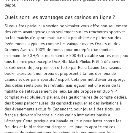
dépôt.
Quels sont les avantages des casinos en ligne ?
Si vous êtes parieur, la section bookmaker vous offre non seulement
des côtes avantageuses non seulement sur les rencontres sportives
ou les matchs d’e sport, mais aussi la possibilité de parier sur des
événements atypiques comme les vainqueurs des Oscars ou des
Grammy Awards. 100% de bonus pour un dépôt d’un montant
minimum de 20 €/$ et maximum de 500 €/$ valable sur les mini jeux
tous les mini jeux excepté Dice, BlackJack, Plinko. Prêt à découvrir
l’expérience de jeu premium offerte par Runa Casino. Les casinos
bookmakers sont nombreux et proposent à la fois des jeux de
casinos et des paris sportifs / esport. Cela permet d’avoir un aperçu
des délais réels pour les retraits, mais également une idée de la
fiabilité de l’établissement de jeux. Le site propose un club VIP
complet avec plusieurs paliers, des gestionnaires de compte dédiés,
des bonus personnalisés, du cashback régulier et des invitations à
des événements exclusifs. Cependant, pour jouer à des slots, les
français doivent s’inscrire sur des casino immédiats basés à
l’étranger. Cette pratique est banale et utile pour lutter contre les
fraudes et le blanchiment d’argent. Les joueurs apprécient ces
moyens de paiement pour leur simplicité, leur anonymat, leur