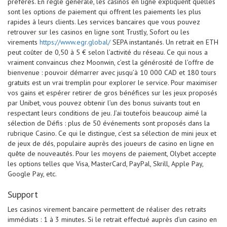
préférés. En règle générale, les casinos en ligne expliquent quelles
sont les options de paiement qui offrent les paiements les plus
rapides à leurs clients. Les services bancaires que vous pouvez
retrouver sur les casinos en ligne sont Trustly, Sofort ou les
virements
https://www.egr.global/
SEPA instantanés. Un retrait en ETH
peut coûter de 0,50 à 5 € selon l’activité du réseau. Ce qui nous a
vraiment convaincus chez Moonwin, c’est la générosité de l’offre de
bienvenue : pouvoir démarrer avec jusqu’à 10 000 CAD et 180 tours
gratuits est un vrai tremplin pour explorer le service. Pour maximiser
vos gains et espérer retirer de gros bénéfices sur les jeux proposés
par Unibet, vous pouvez obtenir l’un des bonus suivants tout en
respectant leurs conditions de jeu. J’ai toutefois beaucoup aimé la
sélection de Défis : plus de 50 événements sont proposés dans la
rubrique Casino. Ce qui le distingue, c’est sa sélection de mini jeux et
de jeux de dés, populaire auprès des joueurs de casino en ligne en
quête de nouveautés. Pour les moyens de paiement, Olybet accepte
les options telles que Visa, MasterCard, PayPal, Skrill, Apple Pay,
Google Pay, etc.
Support
Les casinos virement bancaire permettent de réaliser des retraits
immédiats : 1 à 3 minutes. Si le retrait effectué auprès d’un casino en