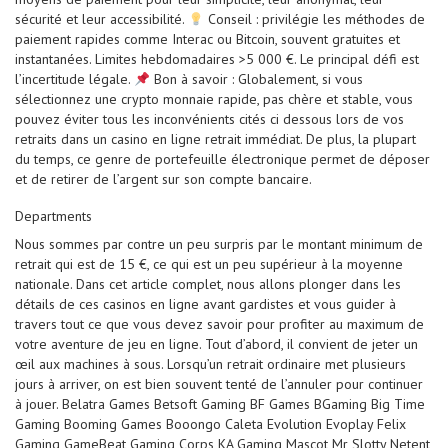
sécurité et leur accessibilité.
Conseil : privilégie les méthodes de
paiement rapides comme Interac ou Bitcoin, souvent gratuites et
instantanées. Limites hebdomadaires >5 000 €. Le principal défi est
l’incertitude légale.
Bon à savoir : Globalement, si vous
sélectionnez une crypto monnaie rapide, pas chère et stable, vous
pouvez éviter tous les inconvénients cités ci dessous lors de vos
retraits dans un casino en ligne retrait immédiat. De plus, la plupart
du temps, ce genre de portefeuille électronique permet de déposer
et de retirer de l’argent sur son compte bancaire.
Departments
Nous sommes par contre un peu surpris par le montant minimum de
retrait qui est de 15 €, ce qui est un peu supérieur à la moyenne
nationale. Dans cet article complet, nous allons plonger dans les
détails de ces casinos en ligne avant gardistes et vous guider à
travers tout ce que vous devez savoir pour profiter au maximum de
votre aventure de jeu en ligne. Tout d’abord, il convient de jeter un
œil aux machines à sous. Lorsqu’un retrait ordinaire met plusieurs
jours à arriver, on est bien souvent tenté de l’annuler pour continuer
à jouer. Belatra Games Betsoft Gaming BF Games BGaming Big Time
Gaming Booming Games Booongo Caleta Evolution Evoplay Felix
Gaming GameBeat Gaming Corps KA Gaming Mascot Mr Slotty Netent