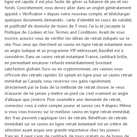
ligne est rapide, il est plus facile de gérer sa balance de jeu et ses
fonds. Concrètement, vous devez aller dans un onglet généralement
appelé « Vérification » depuis votre nouveau compte, et télécharger
quelques documents demandés : carte d’identité en cours de validité,
et justificatif de domicile de moins de 3 mois. J’ai lu et j’accepte la
Politique de Cookies et les Termes and Conditions. Avant de vous
inscrire, assurez vous de vérifier les délais de retrait indiqués sur le
site. Pour ceux qui cherchent un casino en ligne retrait instantané avec
un angle ludique et un programme VIP intéressant, BassBet est à
considérer. Dans un casino retrait instantané France, cashback brille,
en permettant encaisser refunds immédiatement, boostant
satisfaction globale. Euro ou en cryptomonnaie, ces casinos vous
offriront des retraits rapides. En optant en ligne pour un casino retrait
immédiat au Canada, vous recevrez vos gains rapidement,
directement par le biais de la méthode de retrait choisie. Je veux
m’assurer de ne jamais y mettre un pied car c’est vraiment un angle
d’attaque que j’exècre. Pour soumettre une demande de retrait,
connectez vous à votre compte joueur et suivez ces 4 étapes. Même
si vous vous trouvez sur le meilleur casino en ligne retrait immédiat,
des frais peuvent s’appliquer lors de retraits. Bénéficier de retraits
immédiats sur un casino en ligne retrait instantané est un critère de
sélection ayant acquis une grande importance chez les joueurs
français. Il peut s’agir de cashback, de tours gratuits ou de bonus de