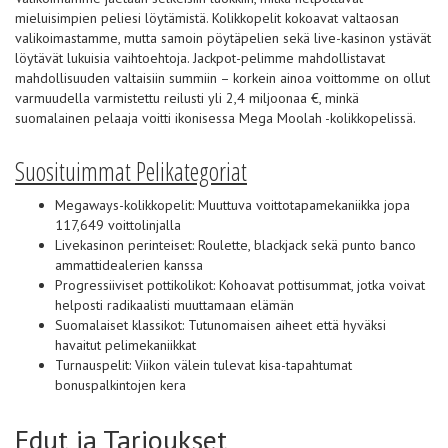
mieluisimpien peliesi löytämistä. Kolikkopelit kokoavat valtaosan
valikoimastamme, mutta samoin pöytäpelien sekä live-kasinon ystävät
löytävät lukuisia vaihtoehtoja. Jackpot-pelimme mahdollistavat
mahdollisuuden valtaisiin summiin – korkein ainoa voittomme on ollut
varmuudella varmistettu reilusti yli 2,4 miljoonaa €, minkä
suomalainen pelaaja voitti ikonisessa Mega Moolah -kolikkopelissä.
Suosituimmat Pelikategoriat
Megaways-kolikkopelit: Muuttuva voittotapamekaniikka jopa
117,649 voittolinjalla
Livekasinon perinteiset: Roulette, blackjack sekä punto banco
ammattidealerien kanssa
Progressiiviset pottikolikot: Kohoavat pottisummat, jotka voivat
helposti radikaalisti muuttamaan elämän
Suomalaiset klassikot: Tutunomaisen aiheet että hyväksi
havaitut pelimekaniikkat
Turnauspelit: Viikon välein tulevat kisa-tapahtumat
bonuspalkintojen kera
Edut ja Tarjoukset