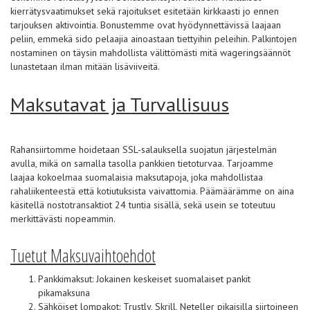
kierrätysvaatimukset sekä rajoitukset esitetään kirkkaasti jo ennen
tarjouksen aktivointia. Bonustemme ovat hyödynnettävissä laajaan
peliin, emmekä sido pelaajia ainoastaan tiettyihin peleihin. Palkintojen
nostaminen on täysin mahdollista välittömästi mitä wageringsäännöt
lunastetaan ilman mitään lisäviiveitä.
Maksutavat ja Turvallisuus
Rahansiirtomme hoidetaan SSL-salauksella suojatun järjestelmän
avulla, mikä on samalla tasolla pankkien tietoturvaa. Tarjoamme
laajaa kokoelmaa suomalaisia maksutapoja, joka mahdollistaa
rahaliikenteestä että kotiutuksista vaivattomia. Päämäärämme on aina
käsitellä nostotransaktiot 24 tuntia sisällä, sekä usein se toteutuu
merkittävästi nopeammin.
Tuetut Maksuvaihtoehdot
Pankkimaksut: Jokainen keskeiset suomalaiset pankit
pikamaksuna
Sähköiset lompakot: Trustly, Skrill, Neteller pikaisilla siirtoineen