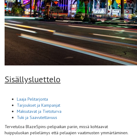
Sisällysluettelo
Laaja Pelitarjonta
Tarjoukset ja Kampanjat
Maksutavat ja Tietoturva
Tuki ja Saavutettavuus
Tervetuloa BlazeSpins-pelipaikan pariin, missä kohtaavat
huippuluokan pelielämys että pelaajien vaatimusten ymmärtäminen.