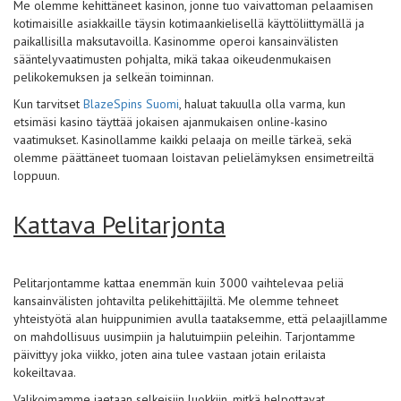
Me olemme kehittäneet kasinon, jonne tuo vaivattoman pelaamisen
kotimaisille asiakkaille täysin kotimaankielisellä käyttöliittymällä ja
paikallisilla maksutavoilla. Kasinomme operoi kansainvälisten
sääntelyvaatimusten pohjalta, mikä takaa oikeudenmukaisen
pelikokemuksen ja selkeän toiminnan.
Kun tarvitset
BlazeSpins Suomi
, haluat takuulla olla varma, kun
etsimäsi kasino täyttää jokaisen ajanmukaisen online-kasino
vaatimukset. Kasinollamme kaikki pelaaja on meille tärkeä, sekä
olemme päättäneet tuomaan loistavan pelielämyksen ensimetreiltä
loppuun.
Kattava Pelitarjonta
Pelitarjontamme kattaa enemmän kuin 3000 vaihtelevaa peliä
kansainvälisten johtavilta pelikehittäjiltä. Me olemme tehneet
yhteistyötä alan huippunimien avulla taataksemme, että pelaajillamme
on mahdollisuus uusimpiin ja halutuimpiin peleihin. Tarjontamme
päivittyy joka viikko, joten aina tulee vastaan jotain erilaista
kokeiltavaa.
Valikoimamme jaetaan selkeisiin luokkiin, mitkä helpottavat