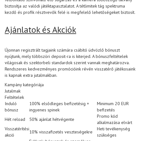
biztosítja az valódi játéktapasztalatot. A tétlimitek tág spektruma
kezdő és profik résztvevők felé is megfelelő lehetőségeket biztosít.
Ajánlatok és Akciók
Újonnan regisztrált tagjaink számára csábító üdvözlő bónuszt
nyújtunk, mely többszöri deposit-ra is kiterjed. A bónuszfeltételek
világosak és szektorbeli standardok szerint vannak meghatározva.
Rendszeres kedvezményes promócióink révén visszatérő játékosaink
is kapnak extra jutalmakban.
Kampány kategóriája
Jutalmak
Feltételek
Induló
100% elsődleges befizetésig +
Minimum 20 EUR
bónusz
ingyenes spinek
befizetés
Promo kód
Hét reload
50% ajánlat hétvégente
alkalmazása elvárt
Visszatérítési
Heti tevékenység
10% visszafizetés veszteségekre
akció
szükséges