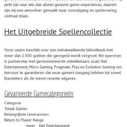
jacht zijn naar iets dan alleen gewone game-experiences, daarom
zijn wij een atmosfeer gemaakt waar vooruitgang en spelervaring
centraal staan.
Het Uitgebreide Spellencollectie
Onze casino beschikt over een indrukwekkende bibliotheek met
meer dan 2.500 spellen die geregeld wordt vergroot. We opereren
in partnership met gerenommeerde ontwikkelaars zoals Net
Entertainment, Micro Gaming, Pragmatic Play en Evolution Gaming om
hiervoor te garanderen dat onze gamers toegang hebben tot zowel
klassiekers als de meest recente uitgaves.
Gevarieerde Gamecategorieën
Categorie
Totaal Games
Belangrijkste Leveranciers
Return to Player Range
meer
Net Entertainment,