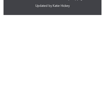
Updated by Katie Hickey