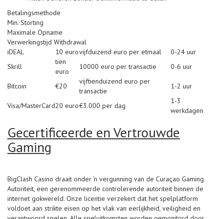
Betalingsmethode
Min. Storting
Maximale Opname
Verwerkingstijd Withdrawal
iDEAL
10 euro
vijfduizend euro per etmaal
0-24 uur
tien
Skrill
10000 euro per transactie
0-6 uur
euro
vijftienduizend euro per
Bitcoin
€20
1-2 uur
transactie
1-3
Visa/MasterCard
20 euro
€3.000 per dag
werkdagen
Gecertificeerde en Vertrouwde
Gaming
BigClash Casino draait onder ‘n vergunning van de Curaçao Gaming
Autoriteit, een gerenommeerde controlerende autoriteit binnen de
internet gokwereld. Onze licentie verzekert dat het spelplatform
voldoet aan strikte eisen op het vlak van eerlijkheid, veiligheid en
verantwoord spelen. Alle speluitkomsten worden gemonitord door