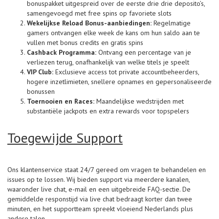
bonuspakket uitgespreid over de eerste drie drie deposito’s,
samengevoegd met free spins op favoriete slots
Wekelijkse Reload Bonus-aanbiedingen:
Regelmatige
gamers ontvangen elke week de kans om hun saldo aan te
vullen met bonus credits en gratis spins
Cashback Programma:
Ontvang een percentage van je
verliezen terug, onafhankelijk van welke titels je speelt
VIP Club:
Exclusieve access tot private accountbeheerders,
hogere inzetlimieten, snellere opnames en gepersonaliseerde
bonussen
Toernooien en Races:
Maandelijkse wedstrijden met
substantiële jackpots en extra rewards voor topspelers
Toegewijde Support
Ons klantenservice staat 24/7 gereed om vragen te behandelen en
issues op te lossen. Wij bieden support via meerdere kanalen,
waaronder live chat, e-mail en een uitgebreide FAQ-sectie. De
gemiddelde responstijd via live chat bedraagt korter dan twee
minuten, en het supportteam spreekt vloeiend Nederlands plus
andere talen.