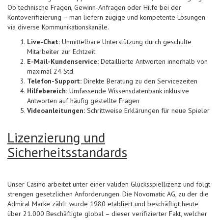
Ob technische Fragen, Gewinn-Anfragen oder Hilfe bei der
Kontoverifizierung – man liefern zügige und kompetente Lösungen
via diverse Kommunikationskanäle.
Live-Chat:
Unmittelbare Unterstützung durch geschulte
Mitarbeiter zur Echtzeit
E-Mail-Kundenservice:
Detaillierte Antworten innerhalb von
maximal 24 Std.
Telefon-Support:
Direkte Beratung zu den Servicezeiten
Hilfebereich:
Umfassende Wissensdatenbank inklusive
Antworten auf häufig gestellte Fragen
Videoanleitungen:
Schrittweise Erklärungen für neue Spieler
Lizenzierung und
Sicherheitsstandards
Unser Casino arbeitet unter einer validen Glücksspiellizenz und folgt
strengen gesetzlichen Anforderungen. Die Novomatic AG, zu der die
Admiral Marke zählt, wurde 1980 etabliert und beschäftigt heute
über 21.000 Beschäftigte global – dieser verifizierter Fakt, welcher