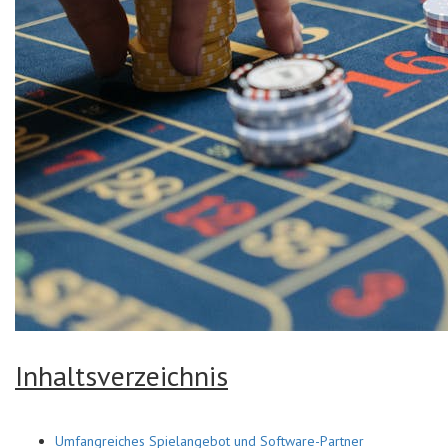
Inhaltsverzeichnis
Umfangreiches Spielangebot und Software-Partner