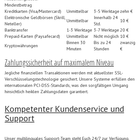
Mindestbetrag
Kreditkarten (Visa/Mastercard)
Unmittelbar
3-5 Werktage
zehn €
Elektronische Geldbörsen (Skrill,
Innerhalb 24
Unmittelbar
10 €
Neteller)
Std.
Banktransfer
1-3 Werktage
3-7 Werktage
20 €
Prepaid-Karten (Paysafecard)
Unmittelbar
Nicht möglich
10 €
Binnen 30
Bis zu 24
zwanzig
Kryptowährungen
Minuten
Stunden
€
Zahlungssicherheit auf maximalem Niveau
Jegliche finanziellen Transaktionen werden mit aktuellster SSL-
Verschlüsselungstechnologie gesichert. Unsere Systeme erfüllen den
internationalen PCI-DSS-Standards, was den sorgfältigen Umgang
hinsichtlich heiklen Zahlungsdaten garantiert.
Kompetenter Kundenservice und
Support
Unser multilinguales Support-Team steht Euch 24/7 zur Verfügung.