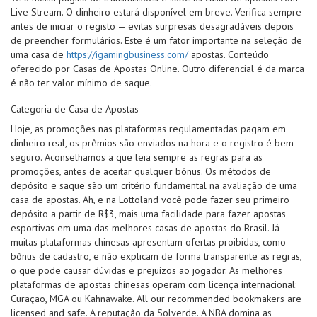
Live Stream. O dinheiro estará disponível em breve. Verifica sempre
antes de iniciar o registo — evitas surpresas desagradáveis depois
de preencher formulários. Este é um fator importante na seleção de
uma casa de
https://igamingbusiness.com/
apostas. Conteúdo
oferecido por Casas de Apostas Online. Outro diferencial é da marca
é não ter valor mínimo de saque.
Categoria de Casa de Apostas
Hoje, as promoções nas plataformas regulamentadas pagam em
dinheiro real, os prêmios são enviados na hora e o registro é bem
seguro. Aconselhamos a que leia sempre as regras para as
promoções, antes de aceitar qualquer bónus. Os métodos de
depósito e saque são um critério fundamental na avaliação de uma
casa de apostas. Ah, e na Lottoland você pode fazer seu primeiro
depósito a partir de R$3, mais uma facilidade para fazer apostas
esportivas em uma das melhores casas de apostas do Brasil. Já
muitas plataformas chinesas apresentam ofertas proibidas, como
bônus de cadastro, e não explicam de forma transparente as regras,
o que pode causar dúvidas e prejuízos ao jogador. As melhores
plataformas de apostas chinesas operam com licença internacional:
Curaçao, MGA ou Kahnawake. All our recommended bookmakers are
licensed and safe. A reputação da Solverde. A NBA domina as