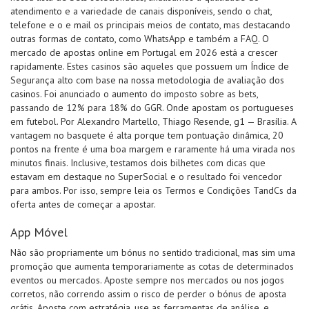
atendimento e a variedade de canais disponíveis, sendo o chat,
telefone e o e mail os principais meios de contato, mas destacando
outras formas de contato, como WhatsApp e também a FAQ. O
mercado de apostas online em Portugal em 2026 está a crescer
rapidamente. Estes casinos são aqueles que possuem um Índice de
Segurança alto com base na nossa metodologia de avaliação dos
casinos. Foi anunciado o aumento do imposto sobre as bets,
passando de 12% para 18% do GGR. Onde apostam os portugueses
em futebol. Por Alexandro Martello, Thiago Resende, g1 — Brasília. A
vantagem no basquete é alta porque tem pontuação dinâmica, 20
pontos na frente é uma boa margem e raramente há uma virada nos
minutos finais. Inclusive, testamos dois bilhetes com dicas que
estavam em destaque no SuperSocial e o resultado foi vencedor
para ambos. Por isso, sempre leia os Termos e Condições TandCs da
oferta antes de começar a apostar.
App Móvel
Não são propriamente um bónus no sentido tradicional, mas sim uma
promoção que aumenta temporariamente as cotas de determinados
eventos ou mercados. Aposte sempre nos mercados ou nos jogos
corretos, não correndo assim o risco de perder o bónus de aposta
grátis. Aposte com estratégia, use as ferramentas de análise, e