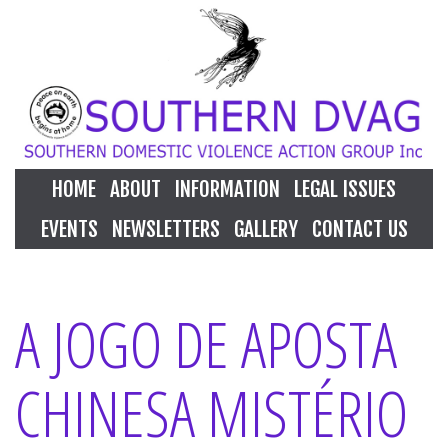
HOME
ABOUT
INFORMATION
LEGAL ISSUES
EVENTS
NEWSLETTERS
GALLERY
CONTACT US
A JOGO DE APOSTA
CHINESA MISTÉRIO