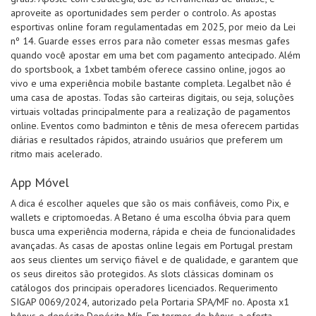
aproveite as oportunidades sem perder o controlo. As apostas
esportivas online foram regulamentadas em 2025, por meio da Lei
nº 14. Guarde esses erros para não cometer essas mesmas gafes
quando você apostar em uma bet com pagamento antecipado. Além
do sportsbook, a 1xbet também oferece cassino online, jogos ao
vivo e uma experiência mobile bastante completa. Legalbet não é
uma casa de apostas. Todas são carteiras digitais, ou seja, soluções
virtuais voltadas principalmente para a realização de pagamentos
online. Eventos como badminton e tênis de mesa oferecem partidas
diárias e resultados rápidos, atraindo usuários que preferem um
ritmo mais acelerado.
App Móvel
A dica é escolher aqueles que são os mais confiáveis, como Pix, e
wallets e criptomoedas. A Betano é uma escolha óbvia para quem
busca uma experiência moderna, rápida e cheia de funcionalidades
avançadas. As casas de apostas online legais em Portugal prestam
aos seus clientes um serviço fiável e de qualidade, e garantem que
os seus direitos são protegidos. As slots clássicas dominam os
catálogos dos principais operadores licenciados. Requerimento
SIGAP 0069/2024, autorizado pela Portaria SPA/MF no. Aposta x1
bônus e depósito,Depósito Mín. Em termos de bônus, a oferta