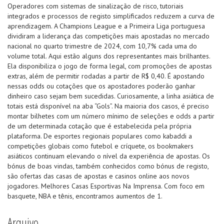
Operadores com sistemas de sinalização de risco, tutoriais
integrados e processos de registo simplificados reduzem a curva de
aprendizagem. A Champions League e a Primeira Liga portuguesa
dividiram a liderança das competições mais apostadas no mercado
nacional no quarto trimestre de 2024, com 10,7% cada uma do
volume total. Aqui estão alguns dos representantes mais brilhantes.
Ela disponibiliza o jogo de forma legal, com promoções de apostas
extras, além de permitir rodadas a partir de R$ 0,40. É apostando
nessas odds ou cotações que os apostadores poderão ganhar
dinheiro caso sejam bem sucedidas. Curiosamente, a linha asiática de
totais está disponível na aba “Gols”. Na maioria dos casos, é preciso
montar bilhetes com um número mínimo de seleções e odds a partir
de um determinada cotação que é estabelecida pela própria
plataforma. De esportes regionais populares como kabaddi a
competições globais como futebol e críquete, os bookmakers
asiáticos continuam elevando o nível da experiência de apostas. Os
bónus de boas vindas, também conhecidos como bónus de registo,
são ofertas das casas de apostas e casinos online aos novos
jogadores. Melhores Casas Esportivas Na Imprensa. Com foco em
basquete, NBA e tênis, encontramos aumentos de 1.
Arquivo