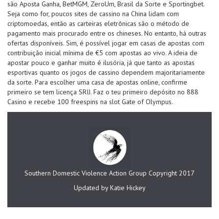
são Aposta Ganha, BetMGM, ZeroUm, Brasil da Sorte e Sportingbet.
Seja como for, poucos sites de cassino na China lidam com
criptomoedas, então as carteiras eletrônicas são o método de
pagamento mais procurado entre os chineses. No entanto, há outras
ofertas disponíveis. Sim, é possível jogar em casas de apostas com
contribuição inicial mínima de €5 com apostas ao vivo. A ideia de
apostar pouco e ganhar muito é ilusória, já que tanto as apostas
esportivas quanto os jogos de cassino dependem majoritariamente
da sorte. Para escolher uma casa de apostas online, confirme
primeiro se tem licença SRIJ. Faz o teu primeiro depósito no 888
Casino e recebe 100 freespins na slot Gate of Olympus.
Southern Domestic Violence Action Group Copyright 2017
Updated by Katie Hickey