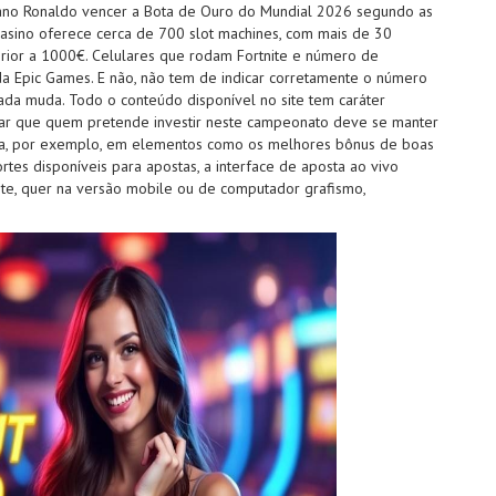
stiano Ronaldo vencer a Bota de Ouro do Mundial 2026 segundo as
asino oferece cerca de 700 slot machines, com mais de 30
erior a 1000€. Celulares que rodam Fortnite e número de
da Epic Games. E não, não tem de indicar corretamente o número
nada muda. Todo o conteúdo disponível no site tem caráter
onar que quem pretende investir neste campeonato deve se manter
eada, por exemplo, em elementos como os melhores bônus de boas
rtes disponíveis para apostas, a interface de aposta ao vivo
ite, quer na versão mobile ou de computador grafismo,