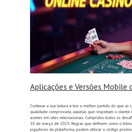
Aplicações e Versões Mobile 
Continue a sua leitura e tire o melhor partido do que as
qualidade comprovada, aquelas que respeitam o client
aceites em sites internacionais. Cumpridos todos os des
10 de março de 2025. Regras que definem como o bônus p
jogadores da plataforma, podem utilizar o código promo