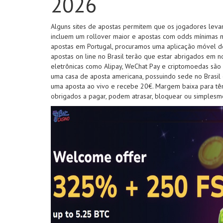
2026
Alguns sites de apostas permitem que os jogadores leva
incluem um rollover maior e apostas com odds mínimas m
apostas em Portugal, procuramos uma aplicação móvel de 
apostas on line no Brasil terão que estar abrigados em 
eletrônicas como Alipay, WeChat Pay e criptomoedas são
uma casa de aposta americana, possuindo sede no Brasil e
uma aposta ao vivo e recebe 20€. Margem baixa para tênis
obrigados a pagar, podem atrasar, bloquear ou simplesme