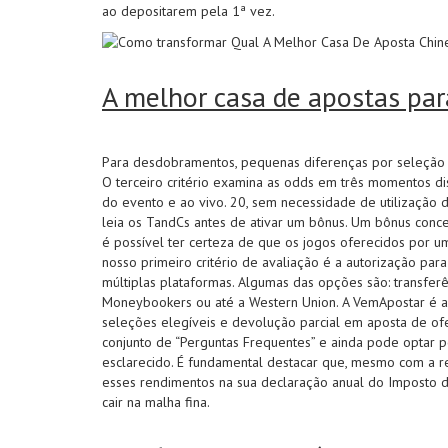
ao depositarem pela 1ª vez.
A melhor casa de apostas para
Para desdobramentos, pequenas diferenças por seleção a
O terceiro critério examina as odds em três momentos di
do evento e ao vivo. 20, sem necessidade de utilização 
leia os TandCs antes de ativar um bônus. Um bônus conc
é possível ter certeza de que os jogos oferecidos por u
nosso primeiro critério de avaliação é a autorização para
múltiplas plataformas. Algumas das opções são: transferê
Moneybookers ou até a Western Union. A VemApostar é a r
seleções elegíveis e devolução parcial em aposta de ofe
conjunto de “Perguntas Frequentes” e ainda pode optar 
esclarecido. É fundamental destacar que, mesmo com a r
esses rendimentos na sua declaração anual do Imposto de
cair na malha fina.