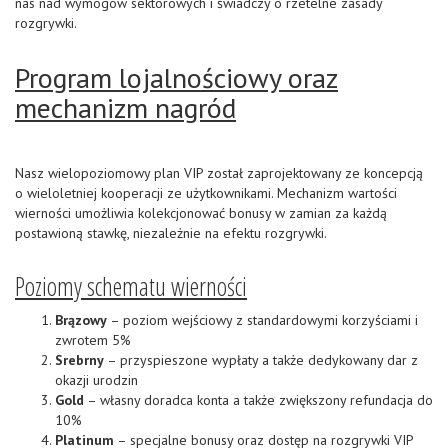
nas nad wymogów sektorowych i świadczy o rzetelne zasady
rozgrywki.
Program lojalnościowy oraz
mechanizm nagród
Nasz wielopoziomowy plan VIP został zaprojektowany ze koncepcją
o wieloletniej kooperacji ze użytkownikami. Mechanizm wartości
wierności umożliwia kolekcjonować bonusy w zamian za każdą
postawioną stawkę, niezależnie na efektu rozgrywki.
Poziomy schematu wierności
Brązowy
– poziom wejściowy z standardowymi korzyściami i
zwrotem 5%
Srebrny
– przyspieszone wypłaty a także dedykowany dar z
okazji urodzin
Gold
– własny doradca konta a także zwiększony refundacja do
10%
Platinum
– specjalne bonusy oraz dostęp na rozgrywki VIP