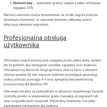
Diamentowy
– optymalne granice wypłat a także refundacja
sięgający 15%
Wartości wierności można konwertować na środki nagród podczas
dowolnym momencie, co zapewnia klientom całkowitą nadzór
dotyczącą własnymi nagrodami.
Profesjonalna obsługa
użytkownika
Oferowany zespół pomocy jest osiągalny przez pełną dobę, siedem
dni na tydzień, aby obsługiwać wszelkie zapytania oraz trudności.
Oferujemy trzy kluczowe drogi łączności: chat na żywo z okresem
odzewu poniżej 60 sek, wsparcie mailowe posiadające gwarancją
reakcji podczas przeciągu 4 h oraz specjalną linię telefoniczną
przeznaczoną dla klientów VIP.
Oferowani doradcy są wykształceni w obszarze świadomego hazardu
i potrafią pomóc w ustanowieniu granic transakcji, przegranych lub
sesji rozgrywkowych rozgrywki. Wspieramy świadomą rozrywkę i
zapewniamy mechanizmy dla nadzoru.