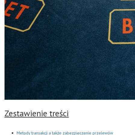
Zestawienie treści
Metody transakcji a także zabezpieczenie przelewów