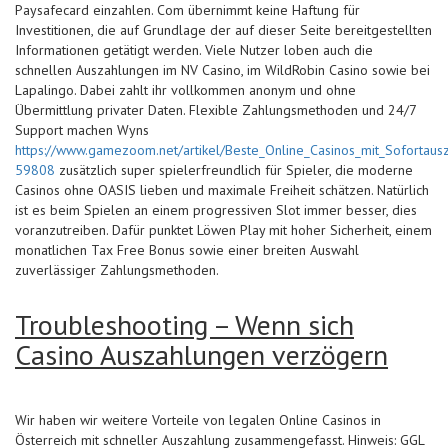
Paysafecard einzahlen. Com übernimmt keine Haftung für
Investitionen, die auf Grundlage der auf dieser Seite bereitgestellten
Informationen getätigt werden. Viele Nutzer loben auch die
schnellen Auszahlungen im NV Casino, im WildRobin Casino sowie bei
Lapalingo. Dabei zahlt ihr vollkommen anonym und ohne
Übermittlung privater Daten. Flexible Zahlungsmethoden und 24/7
Support machen Wyns
https://www.gamezoom.net/artikel/Beste_Online_Casinos_mit_Sofortaus
59808
zusätzlich super spielerfreundlich für Spieler, die moderne
Casinos ohne OASIS lieben und maximale Freiheit schätzen. Natürlich
ist es beim Spielen an einem progressiven Slot immer besser, dies
voranzutreiben. Dafür punktet Löwen Play mit hoher Sicherheit, einem
monatlichen Tax Free Bonus sowie einer breiten Auswahl
zuverlässiger Zahlungsmethoden.
Troubleshooting – Wenn sich
Casino Auszahlungen verzögern
Wir haben wir weitere Vorteile von legalen Online Casinos in
Österreich mit schneller Auszahlung zusammengefasst. Hinweis: GGL