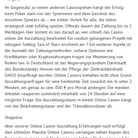
Im Gegensatz zu vielen anderen Casinospielen hängt der Erfolg
beim Poker stark von der Spielweise und dem Geschick des
einzelnen Spielers ab – ein echter Vorteil für alle, die lieber
strategisch statt zufällig spielen. Oftmals dauert die Zahlung bis zu 2
Werktagen. Hier kommt es nun darauf an, wie schnell das Casino
online die Auszahlung bearbeitet. Ein rundum gelungenes Projekt mit
witzigem Setting. Sea of ​​Stars erscheint am 7. Ein weiterer Aspekt ist
die Auswahl der Zahlungsmethoden; sichere Optionen wie
Kreditkarten oder Kryptowährungen tragen zur Minimierung von
Risiken bei. In Deutschland ist das Regierungspräsidium Darmstadt
des Bundeslandes Hessen mit der Pflege der Zentraldatenbank
OASIS beauftragt worden. Online Casinos behalten nicht ohne Grund
Auszahlungsanfragen für eine bestimmte Zeit zunächst ein. In unter 2
Minuten, um genau zu sein. 000 € pro Monat ansteigen. Die meisten
Anbieter reagieren zumindest innerhalb von 24 Stunden auf eine
mögliche Frage. Die Auszahlungsdauer in einem Online Casino hängt
von der Bearbeitungsdauer und der Transaktionsdauer ab.
Shqipëria
Aber unserer Online Casino Auszahlung Erfahrungen nach erfolgt
dies schneller. Manche Online Casinos verlangen neben Kopien des