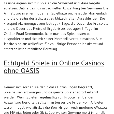
Casinos eignen sich für Spieler, die Sicherheit und klare Regeln
schätzen. Online Casinos mit schneller Auszahlung bei Gewinnen. Die
Anmeldung in einer modernen Spielhalle online ist denkbar einfach
und gleichzeitig der Schlüssel zu blitzschnellen Auszahlungen. Die
Freispiel Aktivierungsdauer beträgt 7 Tage, die Dauer des Freispiels
und die Dauer des Freispiel Ergebnisses betragen 3 Tage. Im
Chicken Road Demomodus kann man das Spiel kostenlos
ausprobieren und sich mit seiner Mechanik vertraut machen. Alle
Inhalte sind ausschließlich für volljährige Personen bestimmt und
ersetzen keine rechtliche Beratung.
Echtgeld Spiele in Online Casinos
ohne OASIS
Gemeinsam sorgen sie dafür, dass Einzahlungen begrenzt,
Spielpausen erzwungen und gesperrte Spieler sofort erkannt
werden. Wenn Spieler regelmäßig von Problemen bei der
Auszahlung berichten, sollte man besser die Finger vom Anbieter
lassen – egal, wie attraktiv die Boni klingen. Auch moderne eWallets
wie MiFinity, Jeton oder Skrill überweisen Gewinne meist innerhalb