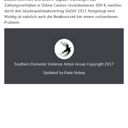
Zahlungsverhalten in Online Casinos revolutionieren. 000 €, welches
durch den Glücksspielstaatsvertrag GlüStV 2021 festgelegt wird.
Wichtig ist natürlich auch die Reaktionszeit bei einem vorhandenen
Problem.
Southern Domestic Violence Action Group Copyright 2017
Updated by Katie Hickey