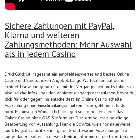
Sichere Zahlungen mit PayPal,
Klarna und weiteren
Zahlungsmethoden: Mehr Auswahl
als in jedem Casino
DrückGlück ist insgesamt ein empfehlenswertes und bestes Online
Casino und Spielotheken Angebot. Lange Wartezeiten auf deine
Echtgeld Gewinne gehören damit der Vergangenheit an. Es lohnt sich
also, solche Infos über den Anbieter eingangs nachzulesen, bevor du
dich für oder gegen ihn entscheidest. Im Online Casino schelle
Auszahlung ohne Einschränkungen nutzen – das geht meist leider
nicht. Mit unseren Wonaco Erfahrungen sei ihr bestens über das
Online Casino ohne OASIS informiert. Dies ermöglicht eine zügige
Bearbeitung von Auszahlung. Hier die Schritte, wie’s normalerweise
läuft. Es gibt schlicht keinen guten Grund, warum Auszahlungen so
lange dauern sollen. In diesem Beitrag informieren die Experten der