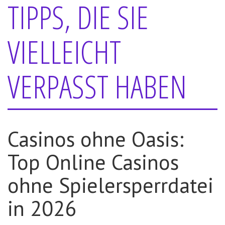
TIPPS, DIE SIE
VIELLEICHT
VERPASST HABEN
Casinos ohne Oasis:
Top Online Casinos
ohne Spielersperrdatei
in 2026