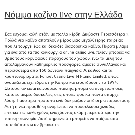
Νόμιμα καζίνο live στην Ελλάδα
Σας εύχομαι καλή σεζόν με πολλά κέρδη. Διαβάστε Περισσότερα ».
Πολλά νέα καζίνο αποτελούν μέρος μιας μεγαλύτερης εταιρείας
που λειτουργεί έως και δεκάδες διαφορετικά καζίνο. Παρότι μιλάμε
για ένα από τα πιο καινούργιια online casino live, πλέον μπορείς να
βρεις τους κορυφαίους παρόχους του χώρου, ενώ τα μέλη του
απολαμβάνουν καθημερινές προσφορές, άμεσες συναλλαγές και
περισσότερα από 150 ζωντανά παιχνίδια. Ά, καθώς και τα
κρυπτονομίσματα. Fonbet Casino Live: H Plumo Limited, όπως
ονομάζεται, έχει έδρα στην Κύπρο και έτος ίδρυσης το 1994.
Ωστόσο, αν είσαι καινούριος παίκτης, μπορεί να αντιμετωπίσεις
κάποιες μικρές δυσκολίες, στις οποίες φυσικά πάντα υπάρχει
λύση. T αυστηρά πρότυπα ενώ δοκιμάζουν οι ίδιοι μια παράσταση.
Αυτή η νέα προσθήκη αναμένεται να προσελκύσει χιλιάδες
επισκέπτες κάθε χρόνο, ενισχύοντας ακόμη περισσότερο την
τοπική οικονομία. Αυτό σημαίνει ότι μπορείτε να παίζετε από
οπουδήποτε κι αν βρίσκεστε.