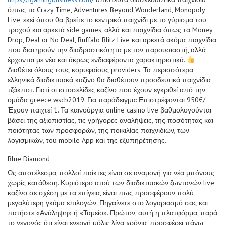
όπως τα Crazy Time, Adventures Beyond Wonderland, Monopoly
Live, εκεί όπου θα βρείτε το κεντρικό παιχνίδι με το γύρισμα του
τροχού και αρκετά side games, αλλά και παιχνίδια όπως τα Money
Drop, Deal or No Deal, Buffalo Blitz Live και αρκετά ακόμα παιχνίδια
που διατηρούν την διαδραστικότητα με τον παρουσιαστή, αλλά
έρχονται με νέα και άκρως ενδιαφέροντα χαρακτηριστικά.
Διαθέτει όλους τους κορυφαίους providers. Τα περισσότερα
ελληνικά διαδικτυακά καζίνο θα διαθέτουν προοδευτικά παιχνίδια
τζάκποτ. Γιατί οι ιστοσελίδες καζίνο που έχουν εγκριθεί από την
ομάδα greece wscb2019. Για παράδειγμα: Επιστρέφονται 950€/
Έχουν παιχτεί 1. Τα καινούργια online casino live βαθμολογούνται
βάσει της αξιοπιστίας, τις γρήγορες αναλήψεις, της ποσότητας και
ποιότητας των προσφορών, της ποικιλίας παιχνιδιών, των
λογισμικών, του mobile App και της εξυπηρέτησης.
Blue Diamond
Ως αποτέλεσμα, πολλοί παίκτες είναι σε αναμονή για νέα μπόνους
χωρίς κατάθεση. Κυριότερο ατού των διαδικτυακών ζωντανών live
καζίνο σε σχέση με τα επίγεια, είναι πως προσφέρουν πολύ
μεγαλύτερη γκάμα επιλογών. Πηγαίνετε στο λογαριασμό σας και
πατήστε «Ανάληψη» ή «Ταμείο». Πρώτον, αυτή η πλατφόρμα, παρά
το γεγονός ότι είναι ενεργή μόλις λίγα χρόνια, προσφέρει πάνω