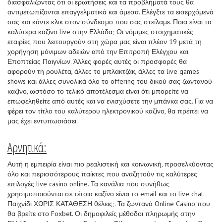
διασφαλίζοντας ότι οι ερωτήσεις και τα προβλήματά τους θα
αντιμετωπίζονται επαγγελματικά και άμεσα. Ελέγξτε τα εισερχόμενά
σας και κάντε κλικ στον σύνδεσμο που σας στείλαμε. Ποια είναι τα
καλύτερα καζίνο live στην Ελλάδα; Οι νόμιμες στοιχηματικές
εταιρίες που λειτουργούν στη χώρα μας είναι πλέον 19 μετά τη
χορήγηση μόνιμων αδειών από την Επιτροπή Ελέγχου και
Εποπτείας Παιγνίων. Άλλες φορές αυτές οι προσφορές θα
αφορούν τη ρουλέτα, άλλες το μπλακτζάκ, άλλες τα live games
shows και άλλες συνολικά όλο το offering του δικού σας ζωντανού
καζίνο, ωστόσο το τελικό αποτέλεσμα είναι ότι μπορείτε να
επωφεληθείτε από αυτές και να ενισχύσετε την μπάνκα σας. Για να
φέρει τον τίτλο του καλύτερου ηλεκτρονικού καζίνο, θα πρέπει να
μας έχει εντυπωσιάσει.
Αρνητικά:
Αυτή η εμπειρία είναι πιο ρεαλιστική και κοινωνική, προσελκύοντας
όλο και περισσότερους παίκτες που αναζητούν τις καλύτερες
επιλογές live casino online. Τα κανάλια που συνήθως
χρησιμοποιούνται σε τέτοια καζίνο είναι το email και το live chat.
Παιχνίδι ΧΩΡΙΣ ΚΑΤΑΘΕΣΗ θέλεις;. Τα ζωντανά Online Casino που
θα βρείτε στο Foxbet. Οι δημοφιλείς μέθοδοι πληρωμής στην