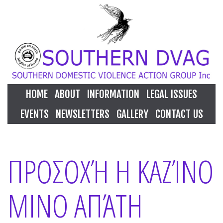
HOME
ABOUT
INFORMATION
LEGAL ISSUES
EVENTS
NEWSLETTERS
GALLERY
CONTACT US
ΠΡΟΣΟΧΉ Η ΚΑΖΊΝΟ
MINO ΑΠΆΤΗ