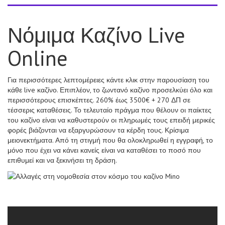
Νόμιμα Καζίνο Live
Online
Για περισσότερες λεπτομέρειες κάντε κλικ στην παρουσίαση του
κάθε live καζίνο. Επιπλέον, το ζωντανό καζίνο προσελκύει όλο και
περισσότερους επισκέπτες. 260% έως 3500€ + 270 ΔΠ σε
τέσσερις καταθέσεις. Το τελευταίο πράγμα που θέλουν οι παίκτες
του καζίνο είναι να καθυστερούν οι πληρωμές τους επειδή μερικές
φορές βιάζονται να εξαργυρώσουν τα κέρδη τους. Κρίσιμα
μειονεκτήματα. Από τη στιγμή που θα ολοκληρωθεί η εγγραφή, το
μόνο που έχει να κάνει κανείς είναι να καταθέσει το ποσό που
επιθυμεί και να ξεκινήσει τη δράση.