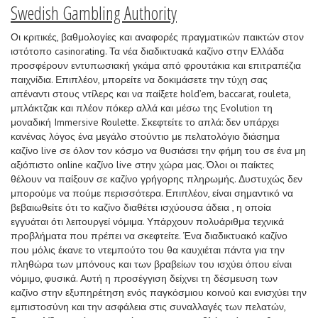
Swedish Gambling Authority
Οι κριτικές, βαθμολογίες και αναφορές πραγματικών παικτών στον
ιστότοπο casinorating. Τα νέα διαδικτυακά καζίνο στην Ελλάδα
προσφέρουν εντυπωσιακή γκάμα από φρουτάκια και επιτραπέζια
παιχνίδια. Επιπλέον, μπορείτε να δοκιμάσετε την τύχη σας
απέναντι στους ντίλερς και να παίξετε hold’em, baccarat, rouleta,
μπλάκτζακ και πλέον πόκερ αλλά και μέσω της Evolution τη
μοναδική Immersive Roulette. Σκεφτείτε το απλά: δεν υπάρχει
κανένας λόγος ένα μεγάλο στούντιο με πελατολόγιο διάσημα
καζίνο live σε όλον τον κόσμο να θυσιάσει την φήμη του σε ένα μη
αξιόπιστο online καζίνο live στην χώρα μας. Όλοι οι παίκτες
θέλουν να παίξουν σε καζίνο γρήγορης πληρωμής. Δυστυχώς δεν
μπορούμε να πούμε περισσότερα. Επιπλέον, είναι σημαντικό να
βεβαιωθείτε ότι το καζίνο διαθέτει ισχύουσα άδεια , η οποία
εγγυάται ότι λειτουργεί νόμιμα. Υπάρχουν πολυάριθμα τεχνικά
προβλήματα που πρέπει να σκεφτείτε. Ένα διαδικτυακό καζίνο
που μόλις έκανε το ντεμπούτο του θα καυχιέται πάντα για την
πληθώρα των μπόνους και των βραβείων του ισχύει όπου είναι
νόμιμο, φυσικά. Αυτή η προσέγγιση δείχνει τη δέσμευση των
καζίνο στην εξυπηρέτηση ενός παγκόσμιου κοινού και ενισχύει την
εμπιστοσύνη και την ασφάλεια στις συναλλαγές των πελατών,