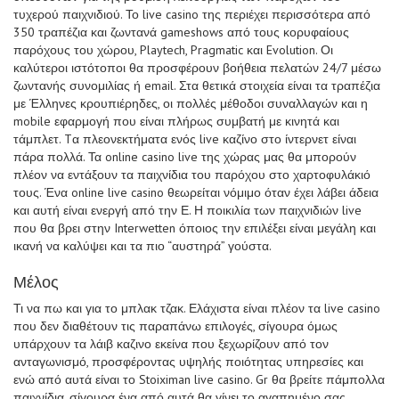
τυχερού παιχνιδιού. Το live casino της περιέχει περισσότερα από
350 τραπέζια και ζωντανά gameshows από τους κορυφαίους
παρόχους του χώρου, Playtech, Pragmatic και Evolution. Οι
καλύτεροι ιστότοποι θα προσφέρουν βοήθεια πελατών 24/7 μέσω
ζωντανής συνομιλίας ή email. Στα θετικά στοιχεία είναι τα τραπέζια
με Έλληνες κρουπιέρηδες, οι πολλές μέθοδοι συναλλαγών και η
mobile εφαρμογή που είναι πλήρως συμβατή με κινητά και
τάμπλετ. Tα πλεονεκτήματα ενός live καζίνο στο ίντερνετ είναι
πάρα πολλά. Τα online casino live της χώρας μας θα μπορούν
πλέον να εντάξουν τα παιχνίδια του παρόχου στο χαρτοφυλάκιό
τους. Ένα online live casino θεωρείται νόμιμο όταν έχει λάβει άδεια
και αυτή είναι ενεργή από την Ε. Η ποικιλία των παιχνιδιών live
που θα βρει στην Interwetten όποιος την επιλέξει είναι μεγάλη και
ικανή να καλύψει και τα πιο “αυστηρά” γούστα.
Μέλος
Τι να πω και για το μπλακ τζακ. Ελάχιστα είναι πλέον τα live casino
που δεν διαθέτουν τις παραπάνω επιλογές, σίγουρα όμως
υπάρχουν τα λάιβ καζινο εκείνα που ξεχωρίζουν από τον
ανταγωνισμό, προσφέροντας υψηλής ποιότητας υπηρεσίες και
ενώ από αυτά είναι το Stoiximan live casino. Gr θα βρείτε πάμπολλα
παιχνίδια, σίγουρα ένα από αυτά θα γίνει το αγαπημένο σας.